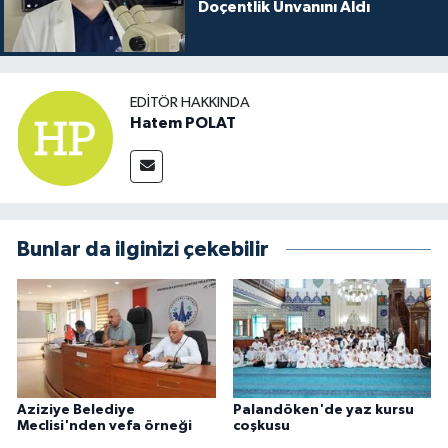
Doçentlik Unvanını Aldı
EDITÖR HAKKINDA
Hatem POLAT
Bunlar da ilginizi çekebilir
Aziziye Belediye
Palandöken'de yaz kursu
Meclisi'nden vefa örneği
coşkusu