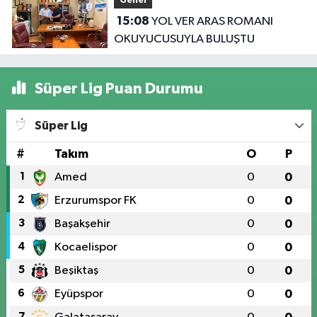
Genel
15:08
YOL VER ARAS ROMANI
OKUYUCUSUYLA BULUŞTU
Süper Lig Puan Durumu
Süper Lig
#
Takım
O
P
1
Amed
0
0
2
Erzurumspor FK
0
0
3
Başakşehir
0
0
4
Kocaelispor
0
0
5
Beşiktaş
0
0
6
Eyüpspor
0
0
7