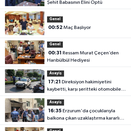
Şehit Babasının Elini Öptü
Genel
00:52
Maç Başlıyor
Genel
00:31
Ressam Murat Çeçen’den
Harıbülbül Hediyesi
Asayiş
17:21
Direksiyon hakimiyetini
kaybetti, karşı şeritteki otomobile
çarptı
Asayiş
16:35
Erzurum'da çocuklarıyla
balkona çıkan uzaklaştırma kararlı
koca ikna edildi