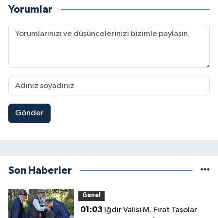
Yorumlar
Gönder
Son Haberler
Genel
01:03
Iğdır Valisi M. Fırat Taşolar