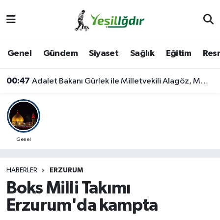
Iğdır Nöbetçi Eczaneler
Genel
Gündem
Siyaset
Sağlık
Eğitim
Resm
Iğdır Hava Durumu
00:47
Adalet Bakanı Gürlek ile Milletvekili Alagöz, MHP İl Başkanlığını Ziyaret Etti
İğdir Namaz Vakitleri
Iğdır Trafik Yoğunluk Haritası
Süper Lig Puan Durumu ve Fikstür
Genel
Tüm Manşetler
HABERLER
ERZURUM
Boks Milli Takımı
Son Dakika Haberleri
Erzurum'da kampta
Haber Arşivi