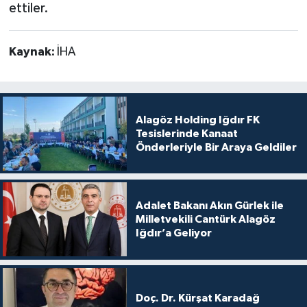
ettiler.
Kaynak:
İHA
Alagöz Holding Iğdır FK
Tesislerinde Kanaat
Önderleriyle Bir Araya Geldiler
Adalet Bakanı Akın Gürlek ile
Milletvekili Cantürk Alagöz
Iğdır’a Geliyor
Doç. Dr. Kürşat Karadağ