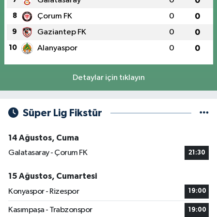
Galatasaray
0
0
8
Çorum FK
0
0
9
Gaziantep FK
0
0
10
Alanyaspor
0
0
Detaylar için tıklayın
Süper Lig Fikstür
14 Ağustos, Cuma
Galatasaray - Çorum FK
21:30
15 Ağustos, Cumartesi
Konyaspor - Rizespor
19:00
Kasımpaşa - Trabzonspor
19:00