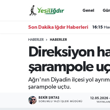
Genel
Gü
Iğdır Nöbetçi Eczaneler
Son Dakika Iğdır Haberleri
16:15
Hac
Iğdır Hava Durumu
HABERLER
HABERLER
İğdir Namaz Vakitleri
Direksiyon h
Iğdır Trafik Yoğunluk Haritası
şarampole uç
Süper Lig Puan Durumu ve Fikstür
Ağrı'nın Diyadin ilçesi yol ayr
Tüm Manşetler
şarampole uçtu.
Son Dakika Haberleri
BEKIR ŞIKTAŞ
12.05.2026 
SORUMLU YAZI İŞLERI MÜDÜRÜ
YAYINLA
Haber Arşivi