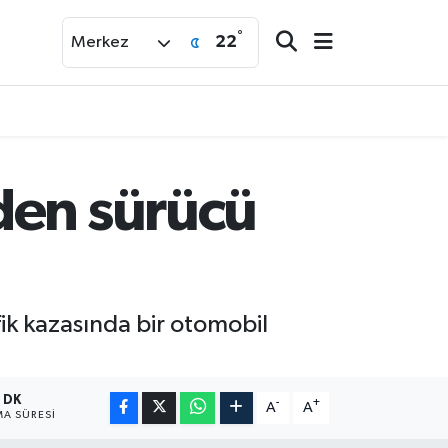
°
22
Merkez
den sürücü
fik kazasında bir otomobil
1 DK
-
+
A
A
A SÜRESI