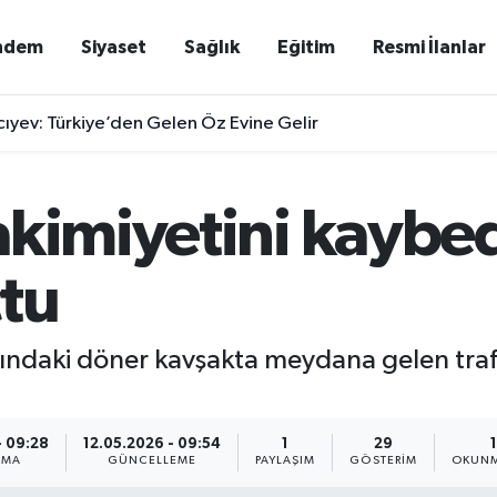
ndem
Siyaset
Sağlık
Eğitim
Resmi İlanlar
ıyev: Türkiye’den Gelen Öz Evine Gelir
akimiyetini kaybe
tu
ımındaki döner kavşakta meydana gelen tra
- 09:28
12.05.2026 - 09:54
1
29
NMA
GÜNCELLEME
PAYLAŞIM
GÖSTERIM
OKUNM