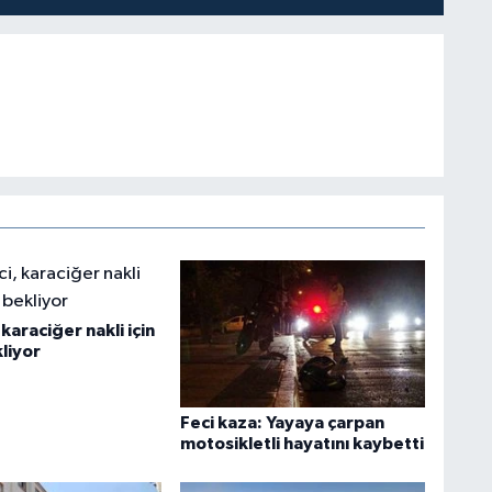
karaciğer nakli için
liyor
Feci kaza: Yayaya çarpan
motosikletli hayatını kaybetti