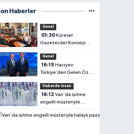
Son Haberler
Genel
01:30
Küresel
Gazeteciler Konseyi
Başkanı Mehmet Ali
Genel
Dim’den Gazetemize
16:15
Hacıyev:
Ziyaret
Türkiye’den Gelen Öz
Evine Gelir
Haberde insan
16:12
Van'da işitme
engelli müşteriyle
halaylı pazarlık
gülümsetti