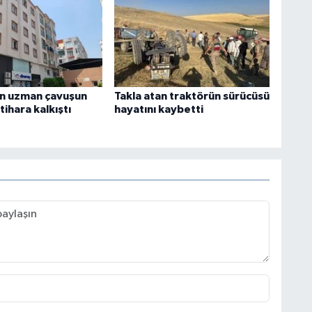
n uzman çavuşun
Takla atan traktörün sürücüsü
ntihara kalkıştı
hayatını kaybetti