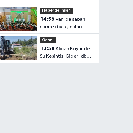
Haberde insan
14:59
Van'da sabah
namazı buluşmaları
Genel
13:58
Alican Köyünde
Su Kesintisi Giderildi:
Ekipler Anında
Müdahale Etti