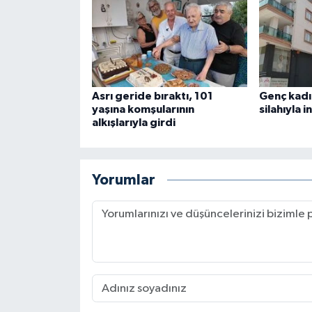
Asrı geride bıraktı, 101
Genç kadı
yaşına komşularının
silahıyla i
alkışlarıyla girdi
Yorumlar