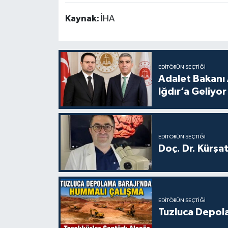
Kaynak:
İHA
EDITÖRÜN SEÇTIĞI
Adalet Bakanı 
Iğdır’a Geliyor
EDITÖRÜN SEÇTIĞI
Doç. Dr. Kürşa
EDITÖRÜN SEÇTIĞI
Tuzluca Depol