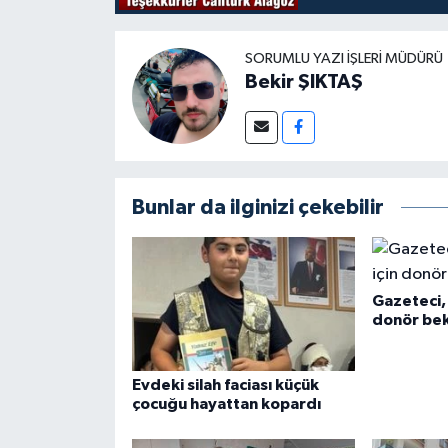
SORUMLU YAZI İŞLERI MÜDÜRÜ
Bekir ŞIKTAŞ
Bunlar da ilginizi çekebilir
Gazeteci, 
donör bek
Evdeki silah faciası küçük
çocuğu hayattan kopardı