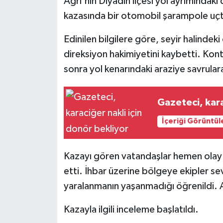
Ağrı'nın Diyadin ilçesi yol ayrımındak
kazasında bir otomobil şarampole uç
Edinilen bilgilere göre, seyir halinde
direksiyon hakimiyetini kaybetti. Kon
sonra yol kenarındaki araziye savrular
Gazeteci, kara
İçeriği Görüntül
Kazayı gören vatandaşlar hemen olay
etti. İhbar üzerine bölgeye ekipler se
yaralanmanın yaşanmadığı öğrenildi. 
Kazayla ilgili inceleme başlatıldı.