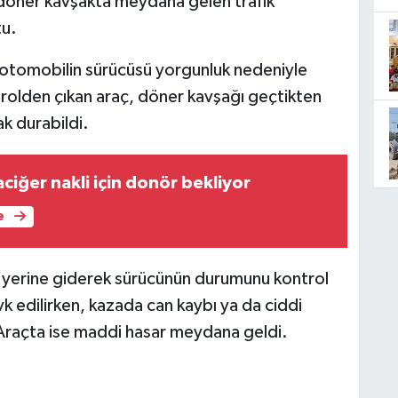
i döner kavşakta meydana gelen trafik
tu.
ki otomobilin sürücüsü yorgunluk nedeniyle
trolden çıkan araç, döner kavşağı geçtikten
ak durabildi.
ciğer nakli için donör bekliyor
e
 yerine giderek sürücünün durumunu kontrol
vk edilirken, kazada can kaybı ya da ciddi
Araçta ise maddi hasar meydana geldi.