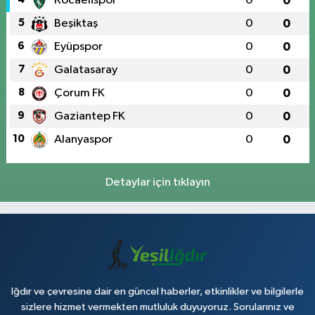
Kocaelispor
0
0
5
Beşiktaş
0
0
6
Eyüpspor
0
0
7
Galatasaray
0
0
8
Çorum FK
0
0
9
Gaziantep FK
0
0
10
Alanyaspor
0
0
Detaylar için tıklayın
Iğdır ve çevresine dair en güncel haberler, etkinlikler ve bilgilerle
sizlere hizmet vermekten mutluluk duyuyoruz. Sorularınız ve