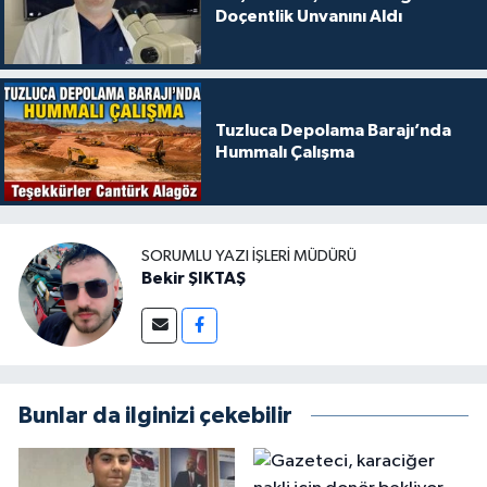
Doçentlik Unvanını Aldı
Tuzluca Depolama Barajı’nda
Hummalı Çalışma
SORUMLU YAZI İŞLERI MÜDÜRÜ
Bekir ŞIKTAŞ
Bunlar da ilginizi çekebilir