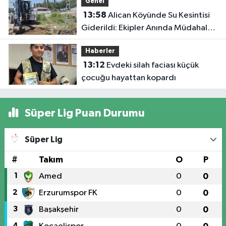
Genel
13:58
Alican Köyünde Su Kesintisi
Giderildi: Ekipler Anında Müdahale
Etti
Haberler
13:12
Evdeki silah faciası küçük
çocuğu hayattan kopardı
Süper Lig Puan Durumu
Süper Lig
#
Takım
O
P
1
Amed
0
0
2
Erzurumspor FK
0
0
3
Başakşehir
0
0
4