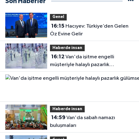
Son Haberler
Genel
16:15
Hacıyev: Türkiye’den Gelen
Öz Evine Gelir
Haberde insan
16:12
Van'da işitme engelli
müşteriyle halaylı pazarlık
gülümsetti
Haberde insan
14:59
Van'da sabah namazı
buluşmaları