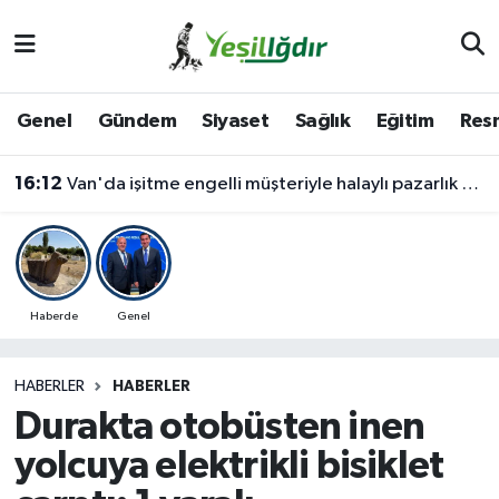
Iğdır Nöbetçi Eczaneler
Genel
Gündem
Siyaset
Sağlık
Eğitim
Resm
Iğdır Hava Durumu
16:12
Van'da işitme engelli müşteriyle halaylı pazarlık gülümsetti
İğdir Namaz Vakitleri
Iğdır Trafik Yoğunluk Haritası
Süper Lig Puan Durumu ve Fikstür
Haberde
Genel
Tüm Manşetler
HABERLER
HABERLER
Durakta otobüsten inen
Son Dakika Haberleri
yolcuya elektrikli bisiklet
Haber Arşivi