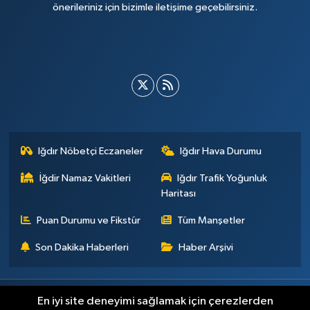
önerileriniz için bizimle iletişime geçebilirsiniz.
Iğdır Nöbetçi Eczaneler
Iğdır Hava Durumu
İğdir Namaz Vakitleri
Iğdır Trafik Yoğunluk
Haritası
Puan Durumu ve Fikstür
Tüm Manşetler
Son Dakika Haberleri
Haber Arşivi
Künye
İletişim
Çerez Politikası
Gizlilik ilkeleri
En iyi site deneyimi sağlamak için çerezlerden