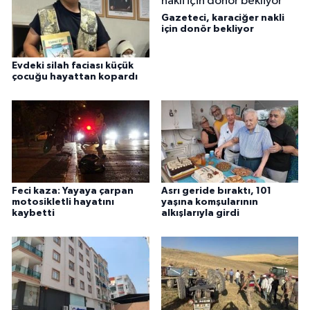
Gazeteci, karaciğer nakli
için donör bekliyor
Evdeki silah faciası küçük
çocuğu hayattan kopardı
Feci kaza: Yayaya çarpan
Asrı geride bıraktı, 101
motosikletli hayatını
yaşına komşularının
kaybetti
alkışlarıyla girdi