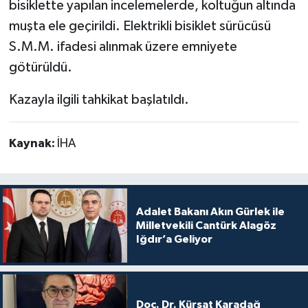
bisiklette yapılan incelemelerde, koltuğun altında
muşta ele geçirildi. Elektrikli bisiklet sürücüsü
S.M.M. ifadesi alınmak üzere emniyete
götürüldü.
Kazayla ilgili tahkikat başlatıldı.
Kaynak:
İHA
Adalet Bakanı Akın Gürlek ile
Milletvekili Cantürk Alagöz
Iğdır’a Geliyor
Doç. Dr. Kürşat Karadağ