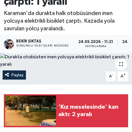
çarptı: 1 yaralı
Karaman'da durakta halk otobüsünden inen
yolcuya elektrikli bisiklet çarptı. Kazada yola
savrulan yolcu yaralandı.
BEKIR ŞIKTAŞ
24.05.2026 - 11:21
24.0
SORUMLU YAZI İŞLERI MÜDÜRÜ
YAYINLANMA
G
Paylaş
-
+
A
A
'Kız meselesinde' kan
aktı: 2 yaralı