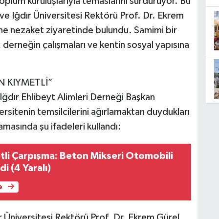
toplum kuruluşlarıyla temaslarını sürdürüyor. Bu
 ve Iğdır Üniversitesi Rektörü Prof. Dr. Ekrem
’ne nezaket ziyaretinde bulundu. Samimi bir
rneğin çalışmaları ve kentin sosyal yapısına
İN KIYMETLİ”
Iğdır Ehlibeyt Alimleri Derneği Başkan
ersitenin temsilcilerini ağırlamaktan duydukları
amasında şu ifadeleri kullandı:
etli Çarpışma: Beton Mikseri Otomobili
i (4 Yaralı)
e
ır Üniversitesi Rektörü Prof. Dr. Ekrem Gürel