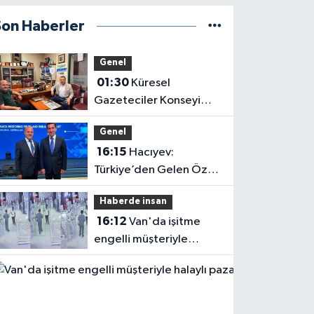
Son Haberler
Genel
01:30
Küresel
Gazeteciler Konseyi
Başkanı Mehmet Ali
Genel
Dim’den Gazetemize
16:15
Hacıyev:
Ziyaret
Türkiye’den Gelen Öz
Evine Gelir
Haberde insan
16:12
Van'da işitme
engelli müşteriyle
halaylı pazarlık
gülümsetti