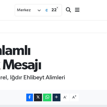
°
22
Merkez
nlamlı
k Mesajı
rel, Iğdır Ehlibeyt Alimleri
-
+
A
A