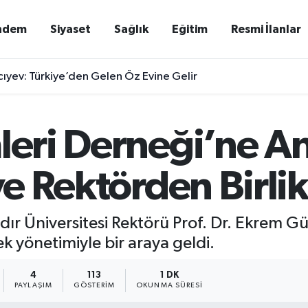
ndem
Siyaset
Sağlık
Eğitim
Resmi İlanlar
ıyev: Türkiye’den Gelen Öz Evine Gelir
leri Derneği’ne A
 ve Rektörden Birli
Iğdır Üniversitesi Rektörü Prof. Dr. Ekrem Gü
k yönetimiyle bir araya geldi.
4
113
1 DK
PAYLAŞIM
GÖSTERIM
OKUNMA SÜRESI