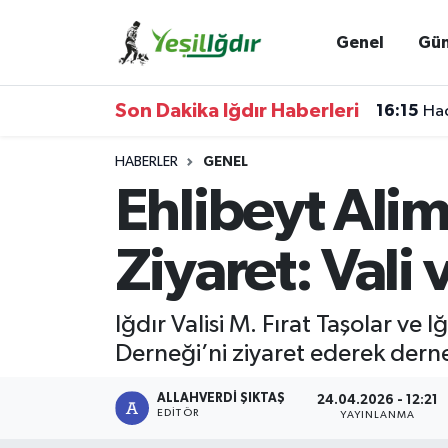
Genel
Gü
Iğdır Nöbetçi Eczaneler
Son Dakika Iğdır Haberleri
16:15
Hac
Iğdır Hava Durumu
HABERLER
GENEL
İğdir Namaz Vakitleri
Ehlibeyt Alim
Iğdır Trafik Yoğunluk Haritası
Ziyaret: Vali
Süper Lig Puan Durumu ve Fikstür
Iğdır Valisi M. Fırat Taşolar ve 
Tüm Manşetler
Derneği’ni ziyaret ederek derne
Son Dakika Haberleri
ALLAHVERDI ŞIKTAŞ
24.04.2026 - 12:21
EDITÖR
YAYINLANMA
Haber Arşivi