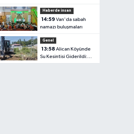
Haberde insan
14:59
Van'da sabah
namazı buluşmaları
Genel
13:58
Alican Köyünde
Su Kesintisi Giderildi:
Ekipler Anında
Müdahale Etti