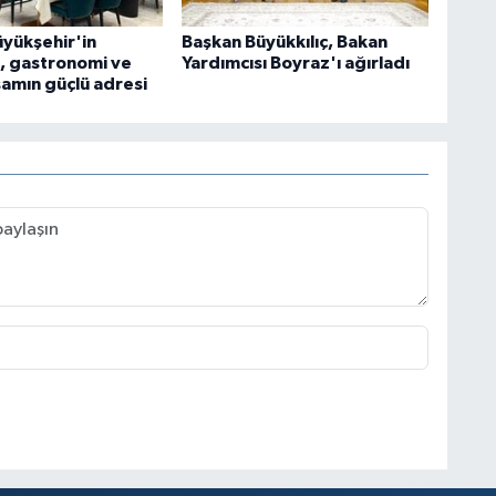
üyükşehir'in
Başkan Büyükkılıç, Bakan
, gastronomi ve
Yardımcısı Boyraz'ı ağırladı
şamın güçlü adresi