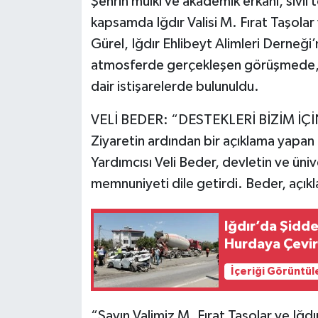
Şehrin mülki ve akademik erkanı, sivil 
kapsamda Iğdır Valisi M. Fırat Taşolar
Gürel, Iğdır Ehlibeyt Alimleri Derneği
atmosferde gerçekleşen görüşmede, de
dair istişarelerde bulunuldu.
VELİ BEDER: “DESTEKLERİ BİZİM İÇ
Ziyaretin ardından bir açıklama yapan 
Yardımcısı Veli Beder, devletin ve üniv
memnuniyeti dile getirdi. Beder, açıkl
Iğdır’da Şidd
Hurdaya Çevird
İçeriği Görüntül
“Sayın Valimiz M. Fırat Taşolar ve Iğd