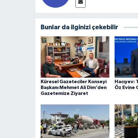
Bunlar da ilginizi çekebilir
Küresel Gazeteciler Konseyi
Hacıyev: 
Başkanı Mehmet Ali Dim’den
Öz Evine G
Gazetemize Ziyaret