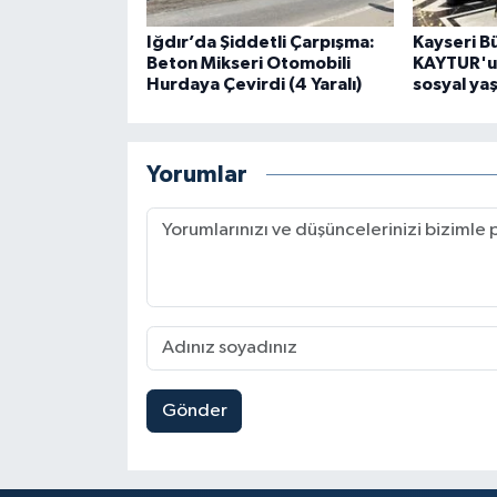
Iğdır’da Şiddetli Çarpışma:
Kayseri B
Beton Mikseri Otomobili
KAYTUR'u
Hurdaya Çevirdi (4 Yaralı)
sosyal ya
Yorumlar
Gönder