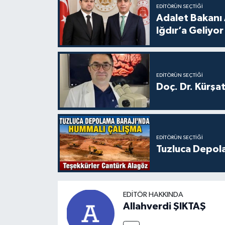
EDITÖRÜN SEÇTIĞI
Adalet Bakanı 
Iğdır’a Geliyor
EDITÖRÜN SEÇTIĞI
Doç. Dr. Kürşa
EDITÖRÜN SEÇTIĞI
Tuzluca Depol
EDITÖR HAKKINDA
Allahverdi ŞIKTAŞ