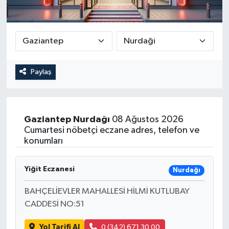
Paylaş
Gaziantep
Nurdağı
08 Ağustos 2026
Cumartesi nöbetçi eczane adres, telefon ve
konumları
Yiğit Eczanesi
Nurdağı
BAHÇELİEVLER MAHALLESİ HİLMİ KUTLUBAY
CADDESİ NO:51
Yol Tarifi Al
0 (342) 671 30 00