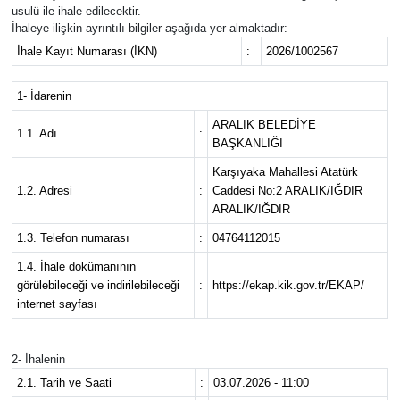
usulü ile ihale edilecektir.
İhaleye ilişkin ayrıntılı bilgiler aşağıda yer almaktadır:
İhale Kayıt Numarası (İKN)
:
2026/1002567
1- İdarenin
ARALIK BELEDİYE
1.1. Adı
:
BAŞKANLIĞI
Karşıyaka Mahallesi Atatürk
1.2. Adresi
:
Caddesi No:2 ARALIK/IĞDIR
ARALIK/IĞDIR
1.3. Telefon numarası
:
04764112015
1.4. İhale dokümanının
görülebileceği ve indirilebileceği
:
https://ekap.kik.gov.tr/EKAP/
internet sayfası
2- İhalenin
2.1. Tarih ve Saati
:
03.07.2026 - 11:00