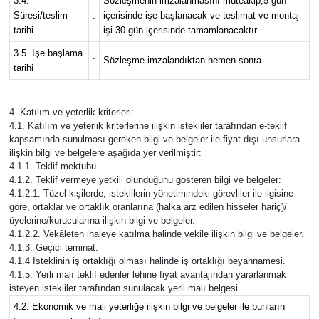
3.4.
Sözleşmenin imzalanmasını müteakip,5 gün
Süresi/teslim
:
içerisinde işe başlanacak ve teslimat ve montaj
tarihi
işi 30 gün içerisinde tamamlanacaktır.
3.5. İşe başlama
:
Sözleşme imzalandıktan hemen sonra
tarihi
4- Katılım ve yeterlik kriterleri:
4.1. Katılım ve yeterlik kriterlerine ilişkin istekliler tarafından e-teklif
kapsamında sunulması gereken bilgi ve belgeler ile fiyat dışı unsurlara
ilişkin bilgi ve belgelere aşağıda yer verilmiştir:
4.1.1. Teklif mektubu.
4.1.2. Teklif vermeye yetkili olunduğunu gösteren bilgi ve belgeler:
4.1.2.1. Tüzel kişilerde; isteklilerin yönetimindeki görevliler ile ilgisine
göre, ortaklar ve ortaklık oranlarına (halka arz edilen hisseler hariç)/
üyelerine/kurucularına ilişkin bilgi ve belgeler.
4.1.2.2. Vekâleten ihaleye katılma halinde vekile ilişkin bilgi ve belgeler.
4.1.3. Geçici teminat.
4.1.4 İsteklinin iş ortaklığı olması halinde iş ortaklığı beyannamesi.
4.1.5. Yerli malı teklif edenler lehine fiyat avantajından yararlanmak
isteyen istekliler tarafından sunulacak yerli malı belgesi
4.2. Ekonomik ve mali yeterliğe ilişkin bilgi ve belgeler ile bunların