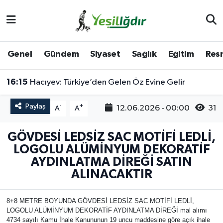
Iğdır Nöbetçi Eczaneler
Genel
Gündem
Siyaset
Sağlık
Eğitim
Resm
Iğdır Hava Durumu
16:15
Hacıyev: Türkiye’den Gelen Öz Evine Gelir
İğdir Namaz Vakitleri
Paylaş
-
+
12.06.2026 - 00:00
31
A
A
Iğdır Trafik Yoğunluk Haritası
GÖVDESİ LEDSİZ SAC MOTİFİ LEDLİ,
Süper Lig Puan Durumu ve Fikstür
LOGOLU ALÜMİNYUM DEKORATİF
AYDINLATMA DİREĞİ SATIN
Tüm Manşetler
ALINACAKTIR
Son Dakika Haberleri
8+8 METRE BOYUNDA GÖVDESİ LEDSİZ SAC MOTİFİ LEDLİ,
LOGOLU ALÜMİNYUM DEKORATİF AYDINLATMA DİREĞİ mal alımı
Haber Arşivi
4734 sayılı Kamu İhale Kanununun 19 uncu maddesine göre açık ihale