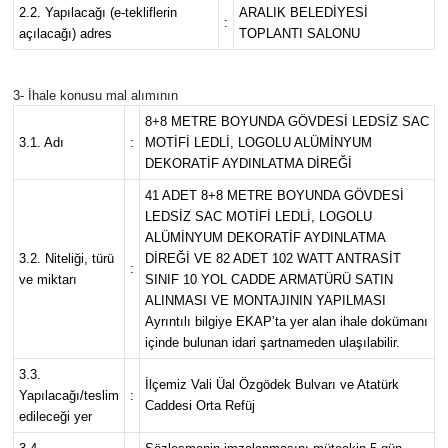
2.2. Yapılacağı (e-tekliflerin
ARALIK BELEDİYESİ
:
açılacağı) adres
TOPLANTI SALONU
3- İhale konusu mal alımının
8+8 METRE BOYUNDA GÖVDESİ LEDSİZ SAC
3.1. Adı
:
MOTİFİ LEDLİ, LOGOLU ALÜMİNYUM
DEKORATİF AYDINLATMA DİREĞİ
41 ADET 8+8 METRE BOYUNDA GÖVDESİ
LEDSİZ SAC MOTİFİ LEDLİ, LOGOLU
ALÜMİNYUM DEKORATİF AYDINLATMA
3.2. Niteliği, türü
DİREĞİ VE 82 ADET 102 WATT ANTRASİT
:
ve miktarı
SINIF 10 YOL CADDE ARMATÜRÜ SATIN
ALINMASI VE MONTAJININ YAPILMASI
Ayrıntılı bilgiye EKAP’ta yer alan ihale dokümanı
içinde bulunan idari şartnameden ulaşılabilir.
3.3.
İlçemiz Vali Üal Özgödek Bulvarı ve Atatürk
Yapılacağı/teslim
:
Caddesi Orta Refüj
edileceği yer