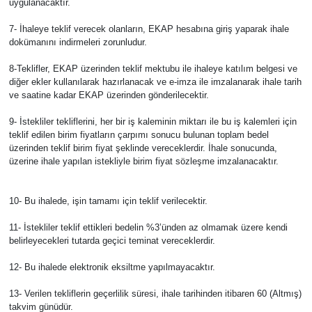
uygulanacaktır.
7- İhaleye teklif verecek olanların, EKAP hesabına giriş yaparak ihale
dokümanını indirmeleri zorunludur.
8-Teklifler, EKAP üzerinden teklif mektubu ile ihaleye katılım belgesi ve
diğer ekler kullanılarak hazırlanacak ve e-imza ile imzalanarak ihale tarih
ve saatine kadar EKAP üzerinden gönderilecektir.
9- İstekliler tekliflerini, her bir iş kaleminin miktarı ile bu iş kalemleri için
teklif edilen birim fiyatların çarpımı sonucu bulunan toplam bedel
üzerinden teklif birim fiyat şeklinde vereceklerdir. İhale sonucunda,
üzerine ihale yapılan istekliyle birim fiyat sözleşme imzalanacaktır.
10- Bu ihalede, işin tamamı için teklif verilecektir.
11- İstekliler teklif ettikleri bedelin %3’ünden az olmamak üzere kendi
belirleyecekleri tutarda geçici teminat vereceklerdir.
12- Bu ihalede elektronik eksiltme yapılmayacaktır.
13- Verilen tekliflerin geçerlilik süresi, ihale tarihinden itibaren 60 (Altmış)
takvim günüdür.