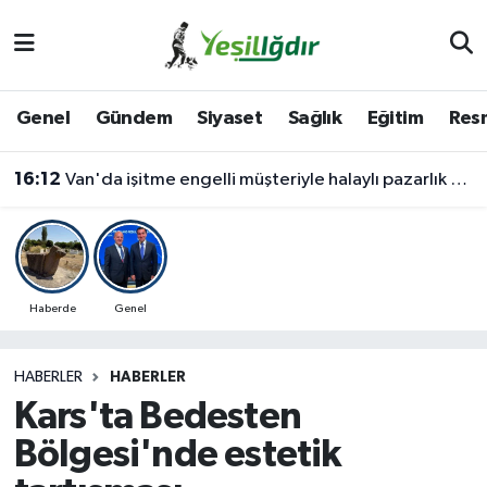
Iğdır Nöbetçi Eczaneler
Genel
Gündem
Siyaset
Sağlık
Eğitim
Resm
Iğdır Hava Durumu
16:12
Van'da işitme engelli müşteriyle halaylı pazarlık gülümsetti
İğdir Namaz Vakitleri
Iğdır Trafik Yoğunluk Haritası
Süper Lig Puan Durumu ve Fikstür
Haberde
Genel
Tüm Manşetler
HABERLER
HABERLER
Kars'ta Bedesten
Son Dakika Haberleri
Bölgesi'nde estetik
Haber Arşivi