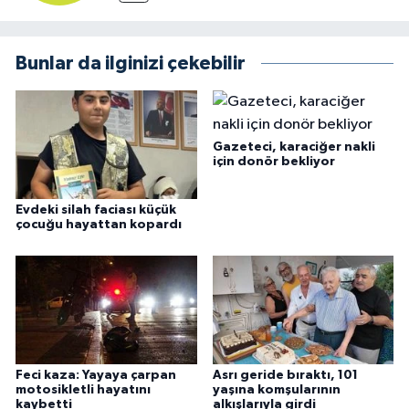
Bunlar da ilginizi çekebilir
Gazeteci, karaciğer nakli
için donör bekliyor
Evdeki silah faciası küçük
çocuğu hayattan kopardı
Feci kaza: Yayaya çarpan
Asrı geride bıraktı, 101
motosikletli hayatını
yaşına komşularının
kaybetti
alkışlarıyla girdi