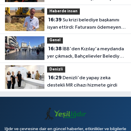
olmak inanç ister, emek ister, yürek
Haberde insan
ister'
16:39
Su krizi belediye başkanını
isyan ettirdi: Faturasını ödemeyen
vatandaşlara böyle seslendi
Genel
16:38
İBB'den Kızılay'a meydanda
yer çıkmadı, Bahçelievler Belediyesi
yer tahsis etti
Denizli
16:29
Denizli'de yapay zeka
destekli MR cihazı hizmete girdi
Iğdır ve çevresine dair en güncel haberler, etkinlikler ve bilgilerle