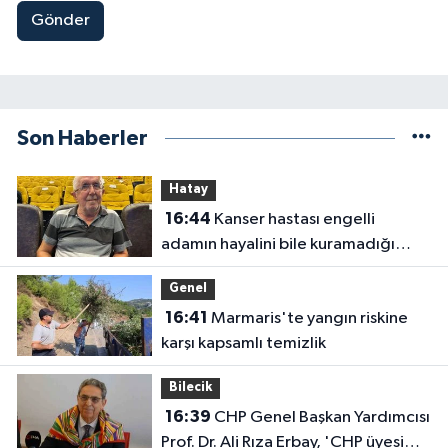
Gönder
Son Haberler
Hatay
16:44
Kanser hastası engelli
adamın hayalini bile kuramadığı
evine kavuşunca döktüğü gözyaşı
Genel
duygulandırdı
16:41
Marmaris'te yangın riskine
karşı kapsamlı temizlik
Bilecik
16:39
CHP Genel Başkan Yardımcısı
Prof. Dr. Ali Rıza Erbay, 'CHP üyesi