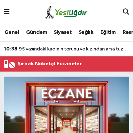
Iğdır Nöbetçi Eczaneler
Genel
Gündem
Siyaset
Sağlık
Eğitim
Resm
Iğdır Hava Durumu
10:38
95 yaşındaki kadının torunu ve kızından arsa tuzağı
İğdir Namaz Vakitleri
Şırnak Nöbetçi Eczaneler
Iğdır Trafik Yoğunluk Haritası
Süper Lig Puan Durumu ve Fikstür
Tüm Manşetler
Son Dakika Haberleri
Haber Arşivi