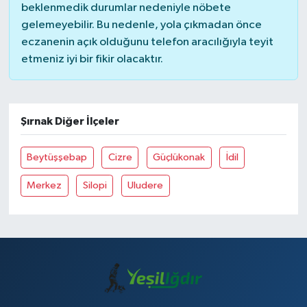
beklenmedik durumlar nedeniyle nöbete
gelemeyebilir. Bu nedenle, yola çıkmadan önce
eczanenin açık olduğunu telefon aracılığıyla teyit
etmeniz iyi bir fikir olacaktır.
Şırnak Diğer İlçeler
Beytüşşebap
Cizre
Güçlükonak
İdil
Merkez
Silopi
Uludere