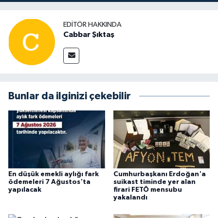
EDITÖR HAKKINDA
Cabbar Şıktaş
Bunlar da ilginizi çekebilir
En düşük emekli aylığı fark
Cumhurbaşkanı Erdoğan'a
ödemeleri 7 Ağustos'ta
suikast timinde yer alan
yapılacak
firari FETÖ mensubu
yakalandı