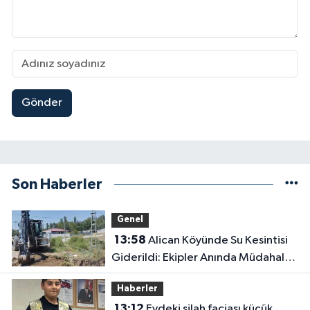
Gönder
Son Haberler
Genel
13:58
Alican Köyünde Su Kesintisi
Giderildi: Ekipler Anında Müdahale
Etti
Haberler
13:12
Evdeki silah faciası küçük