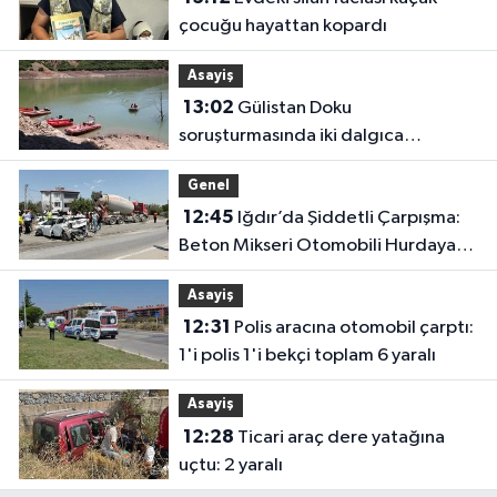
çocuğu hayattan kopardı
Asayiş
13:02
Gülistan Doku
soruşturmasında iki dalgıca
tutuklama
Genel
12:45
Iğdır’da Şiddetli Çarpışma:
Beton Mikseri Otomobili Hurdaya
Çevirdi (4 Yaralı)
Asayiş
12:31
Polis aracına otomobil çarptı:
1'i polis 1'i bekçi toplam 6 yaralı
Asayiş
12:28
Ticari araç dere yatağına
uçtu: 2 yaralı