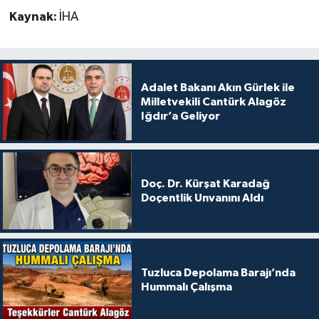
Kaynak:
İHA
Adalet Bakanı Akın Gürlek ile
Milletvekili Cantürk Alagöz
Iğdır’a Geliyor
Doç. Dr. Kürşat Karadağ
Doçentlik Unvanını Aldı
Tuzluca Depolama Barajı’nda
Hummalı Çalışma