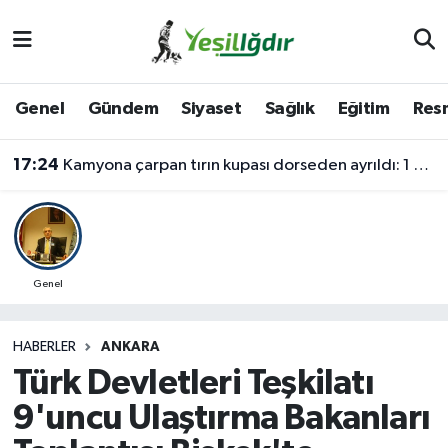
Iğdır Nöbetçi Eczaneler
Genel
Gündem
Siyaset
Sağlık
Eğitim
Resm
Iğdır Hava Durumu
17:24
Kamyona çarpan tırın kupası dorseden ayrıldı: 1 ağır yaralı
İğdir Namaz Vakitleri
Iğdır Trafik Yoğunluk Haritası
Süper Lig Puan Durumu ve Fikstür
Genel
Tüm Manşetler
HABERLER
ANKARA
Türk Devletleri Teşkilatı
Son Dakika Haberleri
9'uncu Ulaştırma Bakanları
Haber Arşivi