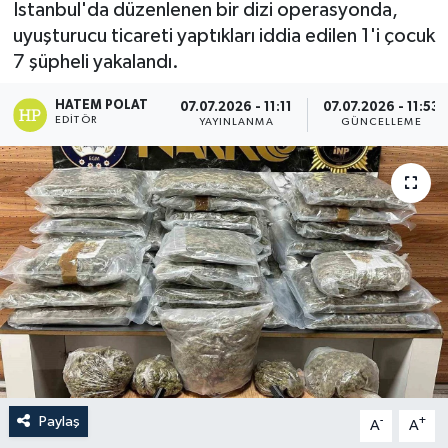
İstanbul'da düzenlenen bir dizi operasyonda,
uyuşturucu ticareti yaptıkları iddia edilen 1'i çocuk
7 şüpheli yakalandı.
HATEM POLAT
07.07.2026 - 11:11
07.07.2026 - 11:53
EDITÖR
YAYINLANMA
GÜNCELLEME
Paylaş
-
+
A
A