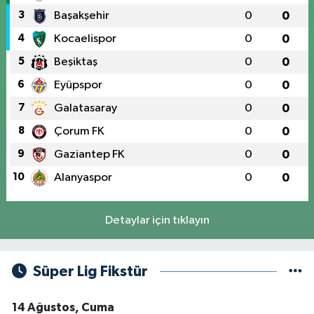
3
Başakşehir
0
0
4
Kocaelispor
0
0
5
Beşiktaş
0
0
6
Eyüpspor
0
0
7
Galatasaray
0
0
8
Çorum FK
0
0
9
Gaziantep FK
0
0
10
Alanyaspor
0
0
Detaylar için tıklayın
Süper Lig Fikstür
14 Ağustos, Cuma