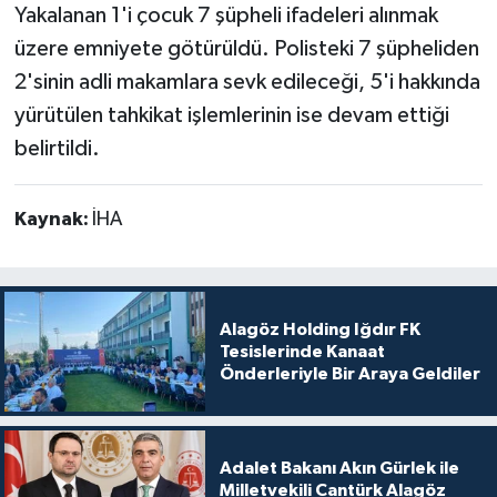
Yakalanan 1'i çocuk 7 şüpheli ifadeleri alınmak
üzere emniyete götürüldü. Polisteki 7 şüpheliden
2'sinin adli makamlara sevk edileceği, 5'i hakkında
yürütülen tahkikat işlemlerinin ise devam ettiği
belirtildi.
Kaynak:
İHA
Alagöz Holding Iğdır FK
Tesislerinde Kanaat
Önderleriyle Bir Araya Geldiler
Adalet Bakanı Akın Gürlek ile
Milletvekili Cantürk Alagöz