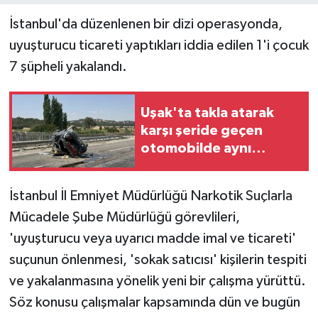
İstanbul'da düzenlenen bir dizi operasyonda,
uyuşturucu ticareti yaptıkları iddia edilen 1'i çocuk
7 şüpheli yakalandı.
Uşak'ta takla atarak
karşı şeride geçen
otomobilde aynı
aileden 4 kişi yaralandı
İstanbul İl Emniyet Müdürlüğü Narkotik Suçlarla
Mücadele Şube Müdürlüğü görevlileri,
'uyuşturucu veya uyarıcı madde imal ve ticareti'
suçunun önlenmesi, 'sokak satıcısı' kişilerin tespiti
ve yakalanmasına yönelik yeni bir çalışma yürüttü.
Söz konusu çalışmalar kapsamında dün ve bugün