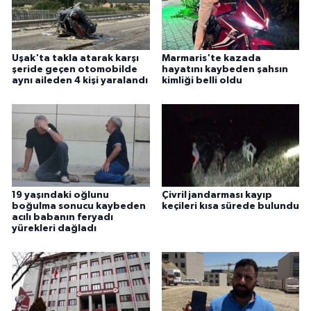
Uşak'ta takla atarak karşı
Marmaris'te kazada
şeride geçen otomobilde
hayatını kaybeden şahsın
aynı aileden 4 kişi yaralandı
kimliği belli oldu
19 yaşındaki oğlunu
Çivril jandarması kayıp
boğulma sonucu kaybeden
keçileri kısa sürede bulundu
acılı babanın feryadı
yürekleri dağladı