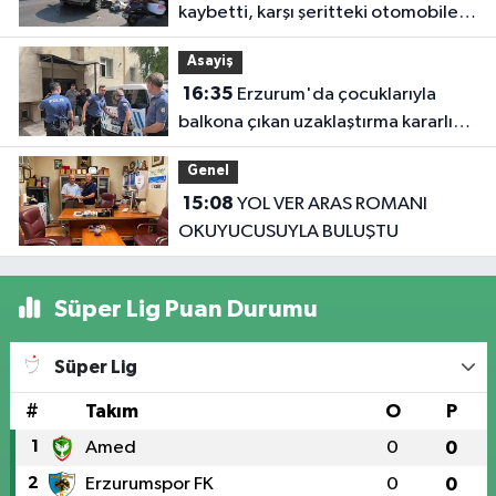
kaybetti, karşı şeritteki otomobile
çarptı
Asayiş
16:35
Erzurum'da çocuklarıyla
balkona çıkan uzaklaştırma kararlı
koca ikna edildi
Genel
15:08
YOL VER ARAS ROMANI
OKUYUCUSUYLA BULUŞTU
Süper Lig Puan Durumu
Süper Lig
#
Takım
O
P
1
Amed
0
0
2
Erzurumspor FK
0
0