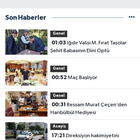
Son Haberler
Genel
01:03
Iğdır Valisi M. Fırat Taşolar
Şehit Babasının Elini Öptü
Genel
00:52
Maç Başlıyor
Genel
00:31
Ressam Murat Çeçen’den
Harıbülbül Hediyesi
Asayiş
17:21
Direksiyon hakimiyetini