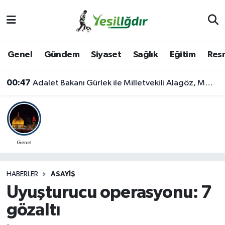
Iğdır Nöbetçi Eczaneler
Genel
Gündem
Siyaset
Sağlık
Eğitim
Resm
Iğdır Hava Durumu
00:47
Adalet Bakanı Gürlek ile Milletvekili Alagöz, MHP İl Başkanlığını Ziyaret Etti
İğdir Namaz Vakitleri
Iğdır Trafik Yoğunluk Haritası
Süper Lig Puan Durumu ve Fikstür
Genel
Tüm Manşetler
HABERLER
ASAYIŞ
Uyuşturucu operasyonu: 7
Son Dakika Haberleri
gözaltı
Haber Arşivi