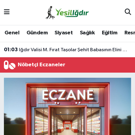
Iğdır Nöbetçi Eczaneler
Genel
Gündem
Siyaset
Sağlık
Eğitim
Resm
Iğdır Hava Durumu
01:03
Iğdır Valisi M. Fırat Taşolar Şehit Babasının Elini Öptü
İğdir Namaz Vakitleri
Nöbetçi Eczaneler
Iğdır Trafik Yoğunluk Haritası
Süper Lig Puan Durumu ve Fikstür
Tüm Manşetler
Son Dakika Haberleri
Haber Arşivi