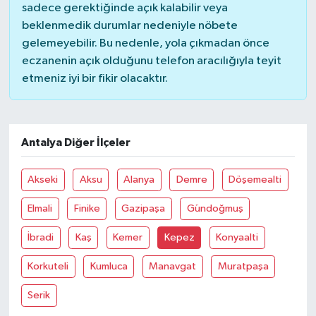
sadece gerektiğinde açık kalabilir veya
beklenmedik durumlar nedeniyle nöbete
gelemeyebilir. Bu nedenle, yola çıkmadan önce
eczanenin açık olduğunu telefon aracılığıyla teyit
etmeniz iyi bir fikir olacaktır.
Antalya Diğer İlçeler
Akseki
Aksu
Alanya
Demre
Döşemealti
Elmali
Finike
Gazipaşa
Gündoğmuş
İbradi
Kaş
Kemer
Kepez
Konyaalti
Korkuteli
Kumluca
Manavgat
Muratpaşa
Serik