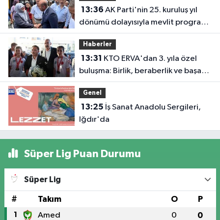
13:36
AK Parti'nin 25. kuruluş yıl
dönümü dolayısıyla mevlit programı
düzenlendi
Haberler
13:31
KTO ERVA'dan 3. yıla özel
buluşma: Birlik, beraberlik ve başarı
bir arada
Genel
13:25
İş Sanat Anadolu Sergileri,
Iğdır'da
Süper Lig Puan Durumu
Süper Lig
#
Takım
O
P
1
Amed
0
0