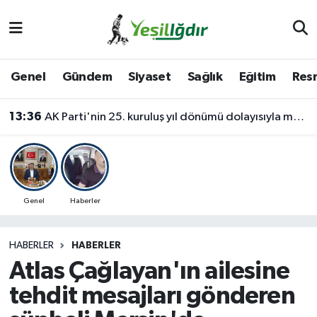
Iğdır Nöbetçi Eczaneler
Genel
Gündem
Siyaset
Sağlık
Eğitim
Resm
Iğdır Hava Durumu
13:36
AK Parti'nin 25. kuruluş yıl dönümü dolayısıyla mevlit programı düzenlendi
İğdir Namaz Vakitleri
Iğdır Trafik Yoğunluk Haritası
Süper Lig Puan Durumu ve Fikstür
Genel
Haberler
Tüm Manşetler
HABERLER
HABERLER
Atlas Çağlayan'ın ailesine
Son Dakika Haberleri
tehdit mesajları gönderen
Haber Arşivi