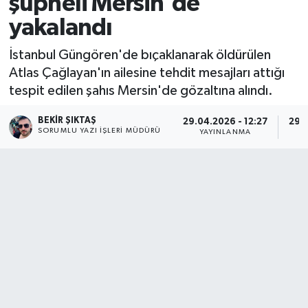
şüpheli Mersin'de
yakalandı
İstanbul Güngören'de bıçaklanarak öldürülen
Atlas Çağlayan'ın ailesine tehdit mesajları attığı
tespit edilen şahıs Mersin'de gözaltına alındı.
BEKIR ŞIKTAŞ
29.04.2026 - 12:27
29.0
SORUMLU YAZI İŞLERI MÜDÜRÜ
YAYINLANMA