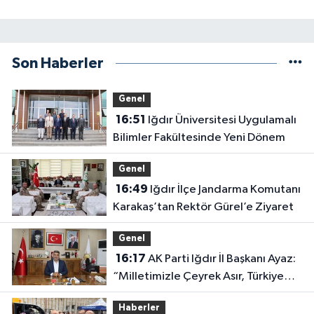
Son Haberler
Genel
16:51
Iğdır Üniversitesi Uygulamalı
Bilimler Fakültesinde Yeni Dönem
Genel
16:49
Iğdır İlçe Jandarma Komutanı
Karakaş’tan Rektör Gürel’e Ziyaret
Genel
16:17
AK Parti Iğdır İl Başkanı Ayaz:
“Milletimizle Çeyrek Asır, Türkiye
Geleceğe Hazır”
Haberler