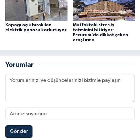
Kapağı açık bırakılan
Mutfaktaki stres iş
elektrik panosu korkutuyor
tatminini bitiriyor:
Erzurum'da dikkat çeken
araştırma
Yorumlar
Gönder