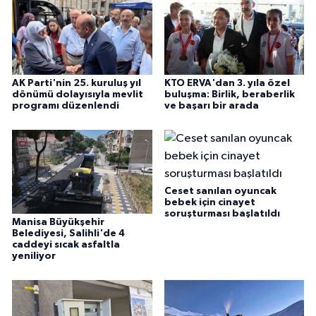
AK Parti'nin 25. kuruluş yıl
KTO ERVA'dan 3. yıla özel
dönümü dolayısıyla mevlit
buluşma: Birlik, beraberlik
programı düzenlendi
ve başarı bir arada
Ceset sanılan oyuncak
bebek için cinayet
soruşturması başlatıldı
Manisa Büyükşehir
Belediyesi, Salihli'de 4
caddeyi sıcak asfaltla
yeniliyor