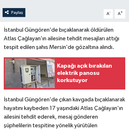
Paylaş
-
+
A
A
İstanbul Güngören'de bıçaklanarak öldürülen
Atlas Çağlayan'ın ailesine tehdit mesajları attığı
tespit edilen şahıs Mersin'de gözaltına alındı.
Kapağı açık bırakılan
elektrik panosu
korkutuyor
İstanbul Güngören'de çıkan kavgada bıçaklanarak
hayatını kaybeden 17 yaşındaki Atlas Çağlayan'ın
ailesini tehdit ederek, mesaj gönderen
şüphelilerin tespitine yönelik yürütülen