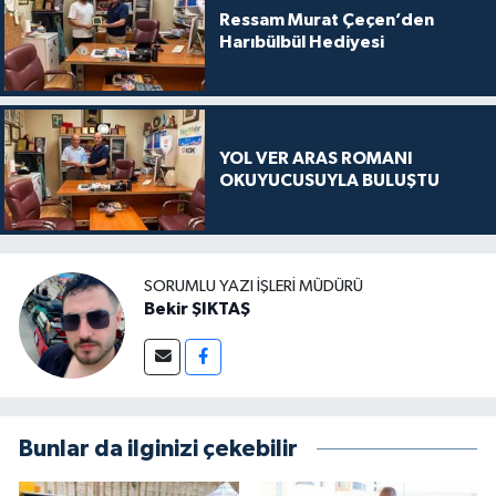
Ressam Murat Çeçen’den
Harıbülbül Hediyesi
YOL VER ARAS ROMANI
OKUYUCUSUYLA BULUŞTU
SORUMLU YAZI İŞLERI MÜDÜRÜ
Bekir ŞIKTAŞ
Bunlar da ilginizi çekebilir