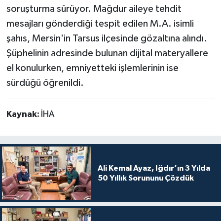
soruşturma sürüyor. Mağdur aileye tehdit
mesajları gönderdiği tespit edilen M.A. isimli
şahıs, Mersin'in Tarsus ilçesinde gözaltına alındı.
Şüphelinin adresinde bulunan dijital materyallere
el konulurken, emniyetteki işlemlerinin ise
sürdüğü öğrenildi.
Kaynak:
İHA
Ali Kemal Ayaz, Iğdır’ın 3 Yılda
50 Yıllık Sorununu Çözdük