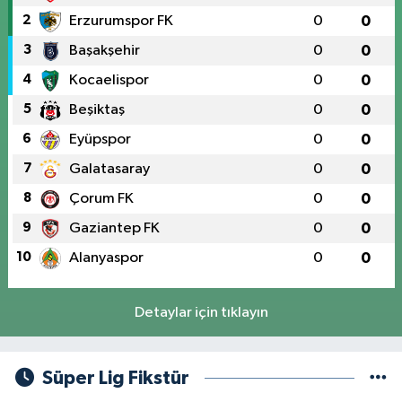
2
Erzurumspor FK
0
0
3
Başakşehir
0
0
4
Kocaelispor
0
0
5
Beşiktaş
0
0
6
Eyüpspor
0
0
7
Galatasaray
0
0
8
Çorum FK
0
0
9
Gaziantep FK
0
0
10
Alanyaspor
0
0
Detaylar için tıklayın
Süper Lig Fikstür