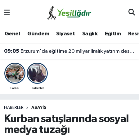
Iğdır Nöbetçi Eczaneler
Genel
Gündem
Siyaset
Sağlık
Eğitim
Resm
Iğdır Hava Durumu
09:05
Erzurum'da eğitime 20 milyar liralık yatırım desteği
İğdir Namaz Vakitleri
Iğdır Trafik Yoğunluk Haritası
Süper Lig Puan Durumu ve Fikstür
Genel
Haberler
Tüm Manşetler
HABERLER
ASAYIŞ
Kurban satışlarında sosyal
Son Dakika Haberleri
medya tuzağı
Haber Arşivi