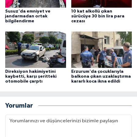
Susuz'da emniyet ve
10 kat alkollü çıkan
jandarmadan ortak
sürücüye 30 bin lira para
bilgilendirme
cezası
Direksiyon hakimiyetini
Erzurum'da çocuklarıyla
kaybetti, karşı şeritteki
balkona çıkan uzaklaştırma
otomobile çarptı
kararlı koca ikna edildi
Yorumlar