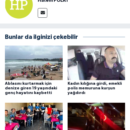
Hatem POLAT
Bunlar da ilginizi çekebilir
Ablasını kurtarmak için
Kadın kılığına girdi, emekli
denize giren 19 yaşındaki
polis memuruna kurşun
genç hayatını kaybetti
yağdırdı