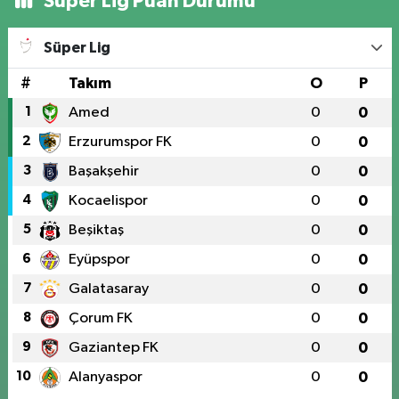
Süper Lig Puan Durumu
Süper Lig
#
Takım
O
P
1
Amed
0
0
2
Erzurumspor FK
0
0
3
Başakşehir
0
0
4
Kocaelispor
0
0
5
Beşiktaş
0
0
6
Eyüpspor
0
0
7
Galatasaray
0
0
8
Çorum FK
0
0
9
Gaziantep FK
0
0
10
Alanyaspor
0
0