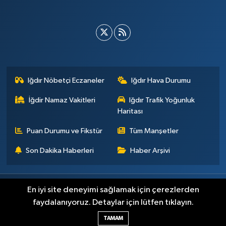
Iğdır Nöbetçi Eczaneler
Iğdır Hava Durumu
İğdir Namaz Vakitleri
Iğdır Trafik Yoğunluk
Haritası
Puan Durumu ve Fikstür
Tüm Manşetler
Son Dakika Haberleri
Haber Arşivi
Künye
İletişim
Çerez Politikası
Gizlilik ilkeleri
En iyi site deneyimi sağlamak için çerezlerden
faydalanıyoruz. Detaylar için lütfen tıklayın.
Haber Yazılımı:
TE Bilişim
TAMAM