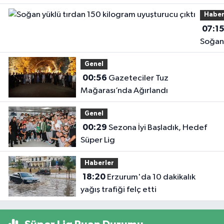
Haber
07:1
Soğan
yüklü
Genel
tırdan
00:56
Gazeteciler Tuz
kilog
Mağarası’nda Ağırlandı
uyuşt
çıktı
Genel
00:29
Sezona İyi Başladık, Hedef
Süper Lig
Haberler
18:20
Erzurum'da 10 dakikalık
yağış trafiği felç etti