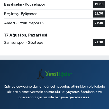
Başakşehir - Kocaelispor
19:00
Beşiktaş - Eyüpspor
21:30
Amed - Erzurumspor FK
21:30
17 Ağustos, Pazartesi
Samsunspor - Göztepe
21:30
Iğdır ve çevresine dair en güncel haberler, etkinlikler ve bilgilerle
sizlere hizmet vermekten mutluluk duyuyoruz. Sorularınız ve
önerileriniz için bizimle iletişime geçebilirsiniz.