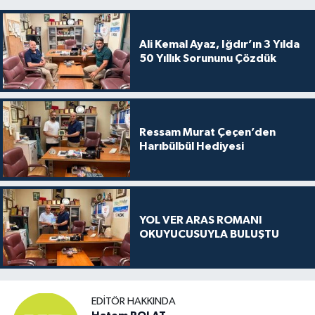
Ali Kemal Ayaz, Iğdır’ın 3 Yılda
50 Yıllık Sorununu Çözdük
Ressam Murat Çeçen’den
Harıbülbül Hediyesi
YOL VER ARAS ROMANI
OKUYUCUSUYLA BULUŞTU
EDITÖR HAKKINDA