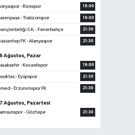
onyaspor - Rizespor
19:00
asımpaşa - Trabzonspor
19:00
ençlerbirliği S.K. - Fenerbahçe
21:30
aziantep FK - Alanyaspor
21:30
6 Ağustos, Pazar
aşakşehir - Kocaelispor
19:00
eşiktaş - Eyüpspor
21:30
med - Erzurumspor FK
21:30
7 Ağustos, Pazartesi
amsunspor - Göztepe
21:30