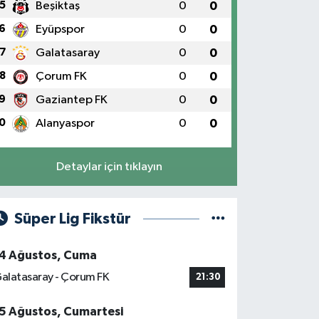
5
Beşiktaş
0
0
6
Eyüpspor
0
0
7
Galatasaray
0
0
8
Çorum FK
0
0
9
Gaziantep FK
0
0
0
Alanyaspor
0
0
Detaylar için tıklayın
Süper Lig Fikstür
4 Ağustos, Cuma
alatasaray - Çorum FK
21:30
5 Ağustos, Cumartesi