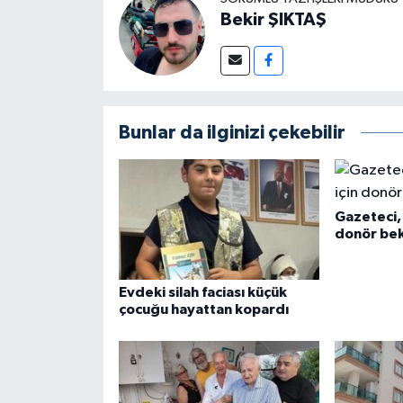
Bekir ŞIKTAŞ
Bunlar da ilginizi çekebilir
Gazeteci, 
donör bek
Evdeki silah faciası küçük
çocuğu hayattan kopardı