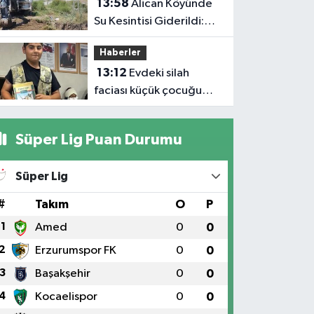
13:58
Alican Köyünde
Su Kesintisi Giderildi:
Ekipler Anında
Haberler
Müdahale Etti
13:12
Evdeki silah
faciası küçük çocuğu
hayattan kopardı
Süper Lig Puan Durumu
Süper Lig
#
Takım
O
P
1
Amed
0
0
2
Erzurumspor FK
0
0
3
Başakşehir
0
0
4
Kocaelispor
0
0