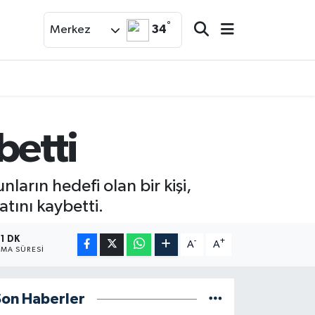
°
34
Merkez
betti
ların hedefi olan bir kişi,
tını kaybetti.
1 DK
-
+
A
A
MA SÜRESI
Son Haberler