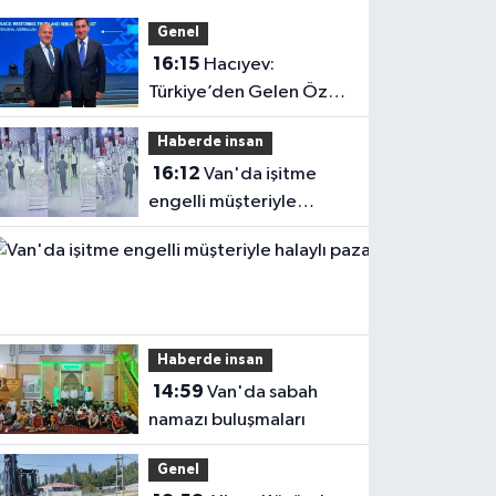
Genel
16:15
Hacıyev:
Türkiye’den Gelen Öz
Evine Gelir
Haberde insan
16:12
Van'da işitme
engelli müşteriyle
halaylı pazarlık
gülümsetti
Haberde insan
14:59
Van'da sabah
namazı buluşmaları
Genel