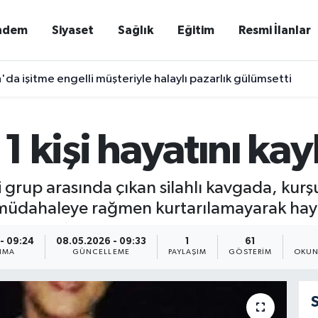
ndem
Siyaset
Sağlık
Eğitim
Resmi İlanlar
'da işitme engelli müşteriyle halaylı pazarlık gülümsetti
 1 kişi hayatını kay
 grup arasında çıkan silahlı kavgada, kurşun
 müdahaleye rağmen kurtarılamayarak haya
- 09:24
08.05.2026 - 09:33
1
61
NMA
GÜNCELLEME
PAYLAŞIM
GÖSTERIM
OKUN