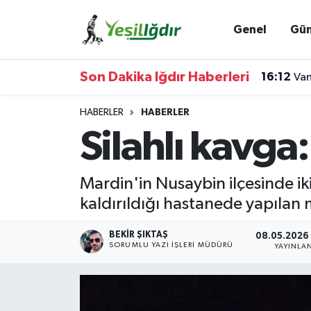
Genel
Gü
Iğdır Nöbetçi Eczaneler
Son Dakika Iğdır Haberleri
16:12
Van
Iğdır Hava Durumu
HABERLER
HABERLER
İğdir Namaz Vakitleri
Silahlı kavga:
Iğdır Trafik Yoğunluk Haritası
Mardin'in Nusaybin ilçesinde iki
Süper Lig Puan Durumu ve Fikstür
kaldırıldığı hastanede yapılan
Tüm Manşetler
BEKIR ŞIKTAŞ
08.05.2026 
SORUMLU YAZI İŞLERI MÜDÜRÜ
YAYINLA
Son Dakika Haberleri
Haber Arşivi