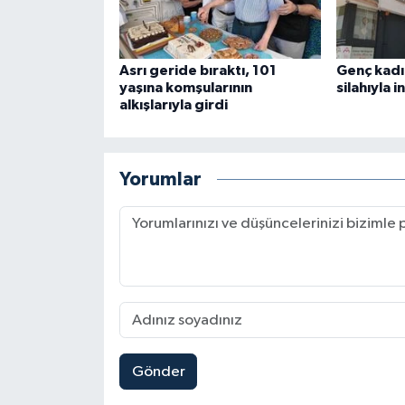
Asrı geride bıraktı, 101
Genç kadı
yaşına komşularının
silahıyla i
alkışlarıyla girdi
Yorumlar
Gönder