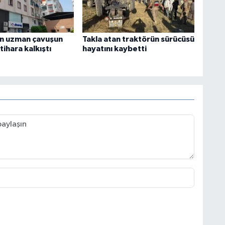
n uzman çavuşun
Takla atan traktörün sürücüsü
ntihara kalkıştı
hayatını kaybetti