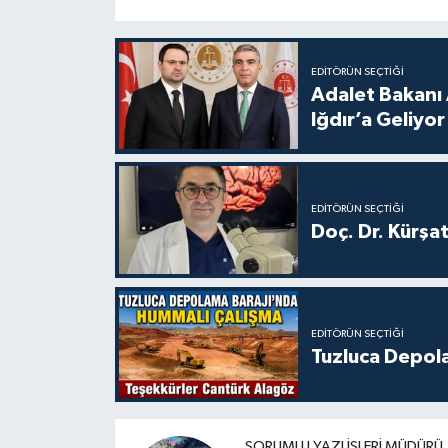
EDITÖRÜN SEÇTIĞI
Adalet Bakanı 
Iğdır’a Geliyor
EDITÖRÜN SEÇTIĞI
Doç. Dr. Kürşa
EDITÖRÜN SEÇTIĞI
Tuzluca Depol
SORUMLU YAZI İŞLERI MÜDÜRÜ