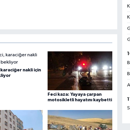
K
K
G
G
1
B
karaciğer nakli için
B
liyor
A
Feci kaza: Yayaya çarpan
1
motosikletli hayatını kaybetti
S