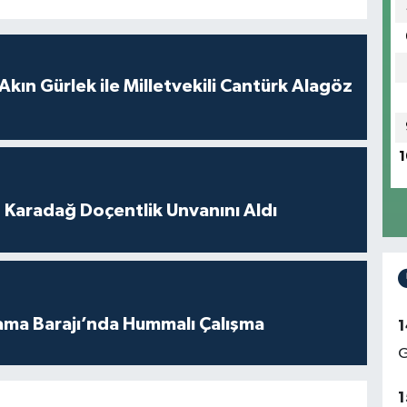
Akın Gürlek ile Milletvekili Cantürk Alagöz
1
t Karadağ Doçentlik Unvanını Aldı
ama Barajı’nda Hummalı Çalışma
1
G
1