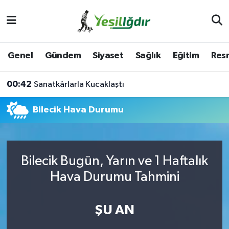
Iğdır Nöbetçi Eczaneler
Genel
Gündem
Siyaset
Sağlık
Eğitim
Resm
Iğdır Hava Durumu
00:42
Sanatkârlarla Kucaklaştı
İğdir Namaz Vakitleri
Bilecik Hava Durumu
Iğdır Trafik Yoğunluk Haritası
Süper Lig Puan Durumu ve Fikstür
Bilecik Bugün, Yarın ve 1 Haftalık
Tüm Manşetler
Hava Durumu Tahmini
Son Dakika Haberleri
ŞU AN
Haber Arşivi