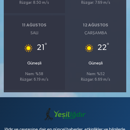
Rüzgar: 8.50 m/s
Rüzgar: 7.69 m/s
11 AĞUSTOS
12 AĞUSTOS
SALI
ÇARŞAMBA
°
°
21
22
Güneşli
Güneşli
Nem: %58
Nem: %52
Rüzgar: 6.19 m/s
Rüzgar: 6.69 m/s
Iğdır ve çevresine dair en güncel haberler, etkinlikler ve bilgilerle