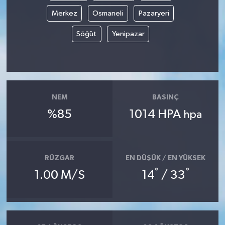
Merkez
Osmaneli
Pazaryeri
Söğüt
Yenipazar
NEM
BASINÇ
%85
1014 HPA
hpa
RÜZGAR
EN DÜŞÜK / EN YÜKSEK
°
°
1.00 M/S
14
/ 33