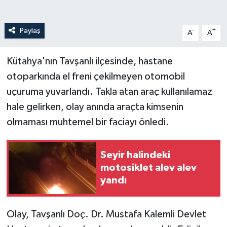
Paylaş
-
+
A
A
Kütahya'nın Tavşanlı ilçesinde, hastane
otoparkında el freni çekilmeyen otomobil
uçuruma yuvarlandı. Takla atan araç kullanılamaz
hale gelirken, olay anında araçta kimsenin
olmaması muhtemel bir faciayı önledi.
Seyir halindeki
motosiklet alev alev
yandı
Olay, Tavşanlı Doç. Dr. Mustafa Kalemli Devlet