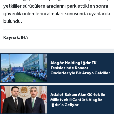
yetkililer sürücülere araçlarını park ettikten sonra
güvenlik önlemlerini almaları konusunda uyarılarda
bulundu.
Kaynak:
İHA
Alagöz Holding Iğdır FK
Tesislerinde Kanaat
Önderleriyle Bir Araya Geldiler
Adalet Bakanı Akın Gürlek ile
Milletvekili Cantürk Alagöz
Iğdır’a Geliyor