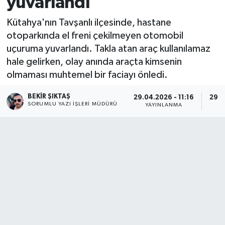
yuvarlandı
Kütahya'nın Tavşanlı ilçesinde, hastane
otoparkında el freni çekilmeyen otomobil
uçuruma yuvarlandı. Takla atan araç kullanılamaz
hale gelirken, olay anında araçta kimsenin
olmaması muhtemel bir faciayı önledi.
BEKIR ŞIKTAŞ
29.04.2026 - 11:16
29.0
SORUMLU YAZI İŞLERI MÜDÜRÜ
YAYINLANMA
G