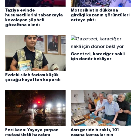
Taziye evinde
Motosikletin dükkana
husumetlilerini tabancayla
girdiği kazanın görüntüleri
kovalayan şüpheli
ortaya çıktı
gözaltına alındı
Gazeteci, karaciğer nakli
için donör bekliyor
Evdeki silah faciası küçük
çocuğu hayattan kopardı
Feci kaza: Yayaya çarpan
Asrı geride bıraktı, 101
motosikletli hayatını
yaşına komşularının