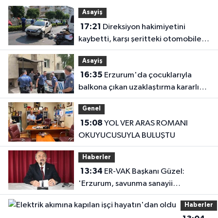
Asayiş
17:21
Direksiyon hakimiyetini
kaybetti, karşı şeritteki otomobile
çarptı
Asayiş
16:35
Erzurum'da çocuklarıyla
balkona çıkan uzaklaştırma kararlı
koca ikna edildi
Genel
15:08
YOL VER ARAS ROMANI
OKUYUCUSUYLA BULUŞTU
Haberler
13:34
ER-VAK Başkanı Güzel:
'Erzurum, savunma sanayii
ekosistemine daha güçlü şekilde
Haberler
dâhil edilmeli'