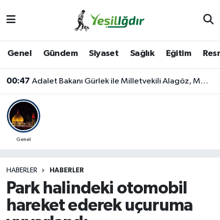
Iğdır Nöbetçi Eczaneler
Genel
Gündem
Siyaset
Sağlık
Eğitim
Resm
Iğdır Hava Durumu
00:47
Adalet Bakanı Gürlek ile Milletvekili Alagöz, MHP İl Başkanlığını Ziyaret Etti
İğdir Namaz Vakitleri
Iğdır Trafik Yoğunluk Haritası
Süper Lig Puan Durumu ve Fikstür
Genel
Tüm Manşetler
HABERLER
HABERLER
Park halindeki otomobil
Son Dakika Haberleri
hareket ederek uçuruma
Haber Arşivi