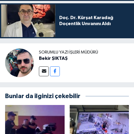
Doç. Dr. Kürşat Karadağ
Doçentlik Unvanını Aldı
SORUMLU YAZI İŞLERI MÜDÜRÜ
Bekir ŞIKTAŞ
Bunlar da ilginizi çekebilir