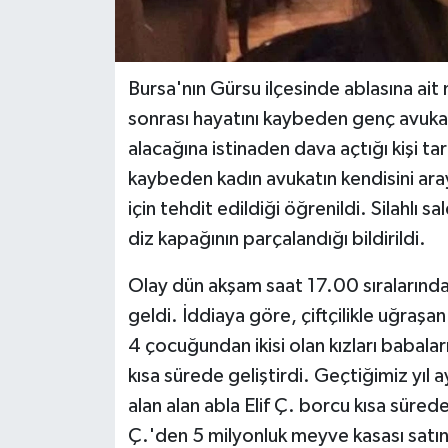
Bursa'nın Gürsu ilçesinde ablasına ait
sonrası hayatını kaybeden genç avukat
alacağına istinaden dava açtığı kişi ta
kaybeden kadın avukatın kendisini aray
için tehdit edildiği öğrenildi. Silahlı 
diz kapağının parçalandığı bildirildi.
Olay dün akşam saat 17.00 sıralarınd
geldi. İddiaya göre, çiftçilikle uğraş
4 çocuğundan ikisi olan kızları babaları
kısa sürede geliştirdi. Geçtiğimiz yıl
alan alan abla Elif Ç. borcu kısa süred
Ç.'den 5 milyonluk meyve kasası satı