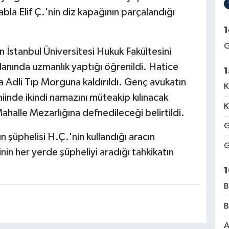
a Elif Ç.'nin diz kapağının parçalandığı
1
G
İstanbul Üniversitesi Hukuk Fakültesini
alanında uzmanlık yaptığı öğrenildi. Hatice
1
a Adli Tıp Morguna kaldırıldı. Genç avukatın
K
nde ikindi namazını müteakip kılınacak
K
alle Mezarlığına defnedileceği belirtildi.
G
şüphelisi H.Ç.'nin kullandığı aracın
G
nin her yerde şüpheliyi aradığı tahkikatın
1
B
B
A