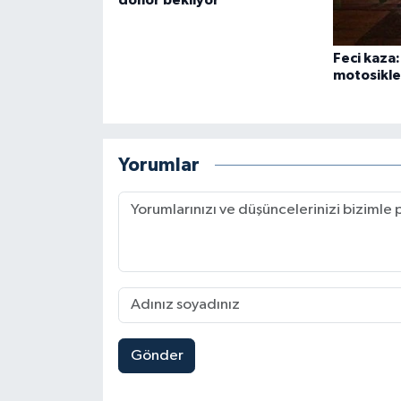
Feci kaza
motosiklet
Yorumlar
Gönder