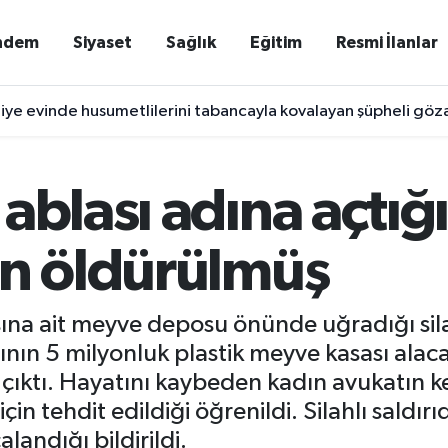
ndem
Siyaset
Sağlık
Eğitim
Resmi İlanlar
iye evinde husumetlilerini tabancayla kovalayan şüpheli gözal
ablası adına açtığı
in öldürülmüş
ına ait meyve deposu önünde uğradığı silah
ın 5 milyonluk plastik meyve kasası alacağ
ıktı. Hayatını kaybeden kadın avukatın ken
çin tehdit edildiği öğrenildi. Silahlı saldı
landığı bildirildi.