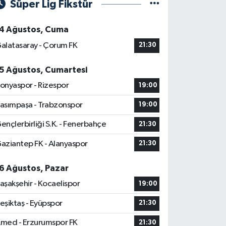
Süper Lig Fikstür
4 Ağustos, Cuma
alatasaray - Çorum FK
21:30
5 Ağustos, Cumartesi
onyaspor - Rizespor
19:00
asımpaşa - Trabzonspor
19:00
ençlerbirliği S.K. - Fenerbahçe
21:30
aziantep FK - Alanyaspor
21:30
6 Ağustos, Pazar
aşakşehir - Kocaelispor
19:00
eşiktaş - Eyüpspor
21:30
med - Erzurumspor FK
21:30