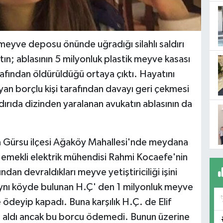
 meyve deposu önünde uğradığı silahlı saldırı
ın; ablasının 5 milyonluk plastik meyve kasası
rafından öldürüldüğü ortaya çıktı. Hayatını
an borçlu kişi tarafından davayı geri çekmesi
saldırıda dizinden yaralanan avukatın ablasının da
a Gürsu ilçesi Ağaköy Mahallesi'nde meydana
an emekli elektrik mühendisi Rahmi Kocaefe'nin
ndan devraldıkları meyve yetiştiriciliği işini
 aynı köyde bulunan H.Ç' den 1 milyonluk meyve
e ödeyip kapadı. Buna karşılık H.Ç. de Elif
n aldı ancak bu borcu ödemedi. Bunun üzerine