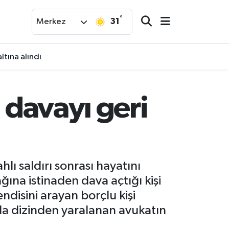
°
31
Merkez
tına alındı
 davayı geri
lı saldırı sonrası hayatını
ına istinaden dava açtığı kişi
disini arayan borçlu kişi
rıda dizinden yaralanan avukatın