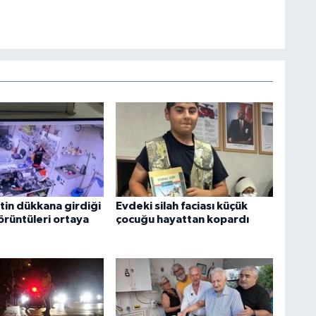
tin dükkana girdiği
Evdeki silah faciası küçük
örüntüleri ortaya
çocuğu hayattan kopardı