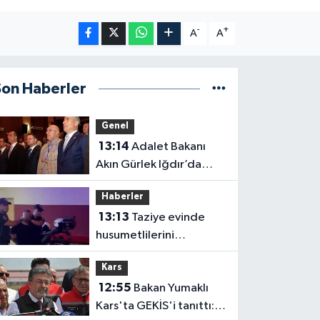
-
+
A
A
Son Haberler
Genel
13:14
Adalet Bakanı
Akın Gürlek Iğdır’da
Dijital Medya
Haberler
Çalıştayı’na Katıldı
13:13
Taziye evinde
husumetlilerini
tabancayla kovalayan
Kars
şüpheli gözaltına alındı
12:55
Bakan Yumaklı
Kars'ta GEKİS'i tanıttı: