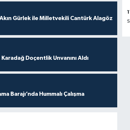
1
Akın Gürlek ile Milletvekili Cantürk Alagöz
S
t Karadağ Doçentlik Unvanını Aldı
ama Barajı’nda Hummalı Çalışma