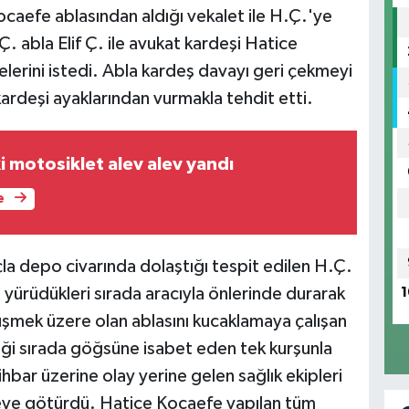
Kocaefe ablasından aldığı vekalet ile H.Ç.'ye
.Ç. abla Elif Ç. ile avukat kardeşi Hatice
lerini istedi. Abla kardeş davayı geri çekmeyi
ardeşi ayaklarından vurmakla tehdit etti.
i motosiklet alev alev yandı
e
la depo civarında dolaştığı tespit edilen H.Ç.
yürüdükleri sırada aracıyla önlerinde durarak
1
 düşmek üzere olan ablasını kucaklamaya çalışan
ği sırada göğsüne isabet eden tek kurşunla
ihbar üzerine olay yerine gelen sağlık ekipleri
neye götürdü. Hatice Kocaefe yapılan tüm