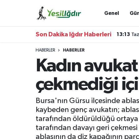
Genel
Gü
Iğdır Nöbetçi Eczaneler
Son Dakika Iğdır Haberleri
13:13
Taz
Iğdır Hava Durumu
HABERLER
HABERLER
İğdir Namaz Vakitleri
Kadın avukat 
Iğdır Trafik Yoğunluk Haritası
çekmediği iç
Süper Lig Puan Durumu ve Fikstür
Bursa'nın Gürsu ilçesinde ablas
Tüm Manşetler
kaybeden genç avukatın; ablasın
tarafından öldürüldüğü ortaya ç
Son Dakika Haberleri
tarafından davayı geri çekmesi i
Haber Arşivi
ablasının da diz kapağının parça