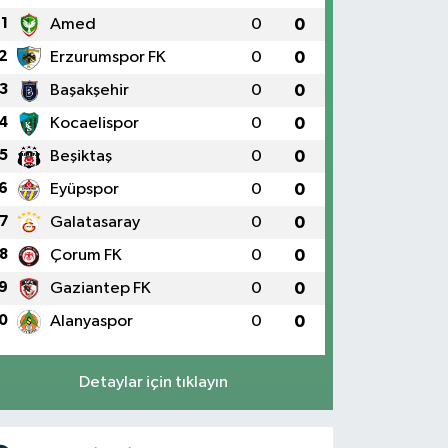
1
Amed
0
0
2
Erzurumspor FK
0
0
3
Başakşehir
0
0
4
Kocaelispor
0
0
5
Beşiktaş
0
0
6
Eyüpspor
0
0
7
Galatasaray
0
0
8
Çorum FK
0
0
9
Gaziantep FK
0
0
0
Alanyaspor
0
0
Detaylar için tıklayın