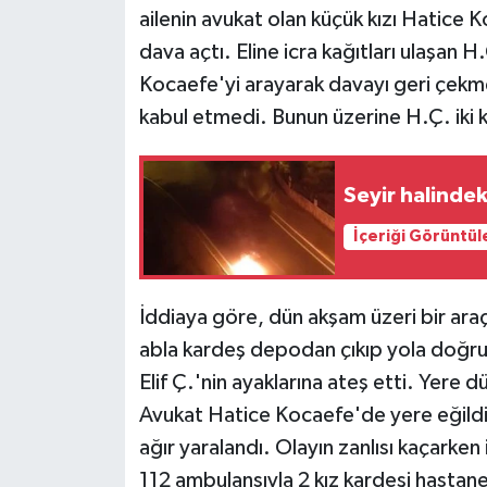
ailenin avukat olan küçük kızı Hatice 
dava açtı. Eline icra kağıtları ulaşan H
Kocaefe'yi arayarak davayı geri çekme
kabul etmedi. Bunun üzerine H.Ç. iki k
Seyir halindek
İçeriği Görüntül
İddiaya göre, dün akşam üzeri bir araç
abla kardeş depodan çıkıp yola doğru 
Elif Ç.'nin ayaklarına ateş etti. Yere
Avukat Hatice Kocaefe'de yere eğildi
ağır yaralandı. Olayın zanlısı kaçarken 
112 ambulansıyla 2 kız kardeşi hasta