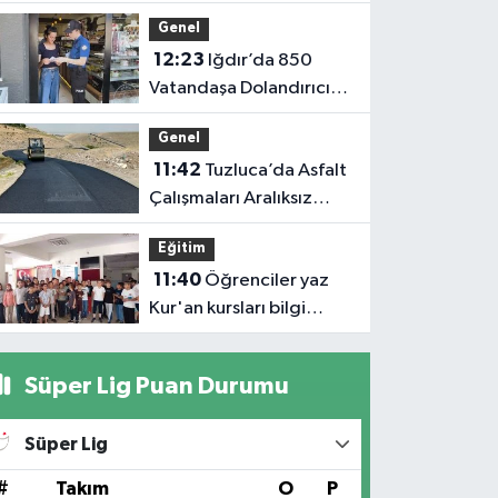
Büyükbaş hayvancılıkta
Genel
'dijital kimlik' dönemi
12:23
Iğdır’da 850
başladı
Vatandaşa Dolandırıcılık
Uyarısı: “Polis ve Savcı
Genel
Para İstemez”
11:42
Tuzluca’da Asfalt
Çalışmaları Aralıksız
Sürüyor: 1.700 Metrelik
Eğitim
Kısım Tamamlandı
11:40
Öğrenciler yaz
Kur'an kursları bilgi
yarışmasında ter döktü
Süper Lig Puan Durumu
Süper Lig
#
Takım
O
P