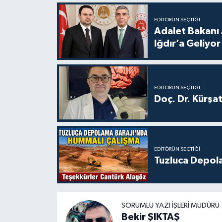
EDITÖRÜN SEÇTIĞI
Adalet Bakanı 
Iğdır’a Geliyor
EDITÖRÜN SEÇTIĞI
Doç. Dr. Kürşa
EDITÖRÜN SEÇTIĞI
Tuzluca Depol
SORUMLU YAZI İŞLERI MÜDÜRÜ
Bekir ŞIKTAŞ