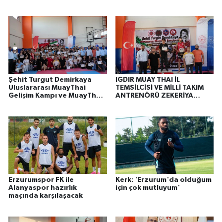
Şehit Turgut Demirkaya
IĞDIR MUAY THAI İL
Uluslararası MuayThai
TEMSİLCİSİ VE MİLLİ TAKIM
Gelişim Kampı ve MuayThai
ANTRENÖRÜ ZEKERİYA
Şampiyonası Başarıyla
MERT'TEN ANLAMLI Bir
Tamamlandı
MESAJ..
Erzurumspor FK ile
Kerk: 'Erzurum'da olduğum
Alanyaspor hazırlık
için çok mutluyum'
maçında karşılaşacak