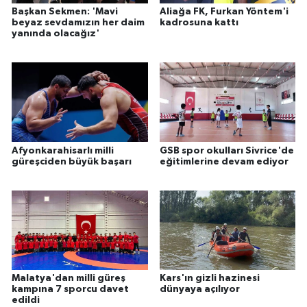
Başkan Sekmen: 'Mavi
Aliağa FK, Furkan Yöntem'i
beyaz sevdamızın her daim
kadrosuna kattı
yanında olacağız'
Afyonkarahisarlı milli
GSB spor okulları Sivrice'de
güreşciden büyük başarı
eğitimlerine devam ediyor
Malatya'dan milli güreş
Kars'ın gizli hazinesi
kampına 7 sporcu davet
dünyaya açılıyor
edildi