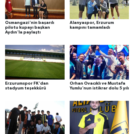
Osmangazi'nin başarılı
Alanyaspor, Erzurum
pilotu kupayı başkan
kampını tamamladı
Aydın'la paylaştı
Erzurumspor FK'dan
Orhan Ovacıklı ve Mustafa
stadyum teşekkürü
Yumlu'nun istikrar dolu 5 yılı