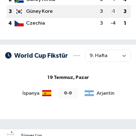
3
Güney Kore
3
-1
3
4
Czechia
3
-4
1
World Cup Fikstür
19 Temmuz, Pazar
İspanya
Arjantin
0-0
Süper Lig