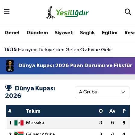
Iğdır Nöbetçi Eczaneler
Genel
Gündem
Siyaset
Sağlık
Eğitim
Resm
Iğdır Hava Durumu
16:15
Hacıyev: Türkiye’den Gelen Öz Evine Gelir
İğdir Namaz Vakitleri
Dünya Kupası 2026 Puan Durumu ve Fikstür
Iğdır Trafik Yoğunluk Haritası
Süper Lig Puan Durumu ve Fikstür
Dünya Kupası
2026
Tüm Manşetler
#
Takım
O
Av
P
Son Dakika Haberleri
1
Meksika
3
6
9
Haber Arşivi
2
Güney Afrika
3
-1
4