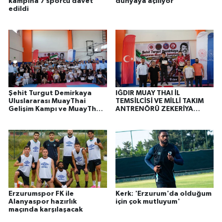
kampına 7 sporcu davet
dünyaya açılıyor
edildi
Şehit Turgut Demirkaya
IĞDIR MUAY THAI İL
Uluslararası MuayThai
TEMSİLCİSİ VE MİLLİ TAKIM
Gelişim Kampı ve MuayThai
ANTRENÖRÜ ZEKERİYA
Şampiyonası Başarıyla
MERT'TEN ANLAMLI Bir
Tamamlandı
MESAJ..
Erzurumspor FK ile
Kerk: 'Erzurum'da olduğum
Alanyaspor hazırlık
için çok mutluyum'
maçında karşılaşacak