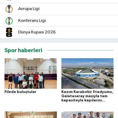
Avrupa Ligi
Konferans Ligi
Dünya Kupası 2026
Spor haberleri
Filede buluştular
Kazım Karabekir Stadyumu,
Galatasaray maçıyla tam
kapasiteyle kapılarını
açacak