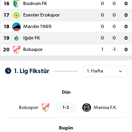
16
Bodrum FK
0
0
0
17
Esenler Erokspor
0
0
0
18
Mardin 1969
0
0
0
19
Iğdır FK
0
0
0
20
Boluspor
1
-1
0
1. Lig Fikstür
Dün
Boluspor
Manisa F.K.
1-2
Bugün