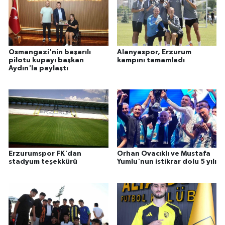
Osmangazi'nin başarılı
Alanyaspor, Erzurum
pilotu kupayı başkan
kampını tamamladı
Aydın'la paylaştı
Erzurumspor FK'dan
Orhan Ovacıklı ve Mustafa
stadyum teşekkürü
Yumlu'nun istikrar dolu 5 yılı