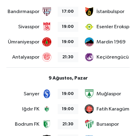
Bandırmaspor
İstanbulspor
17:00
Sivasspor
Esenler Erokspor
19:00
Ümraniyespor
Mardin 1969
19:00
Antalyaspor
Keçiörengücü
21:30
9 Ağustos, Pazar
Sarıyer
Muğlaspor
19:00
Iğdır FK
Fatih Karagümrü
19:00
Bodrum FK
Bursaspor
21:30