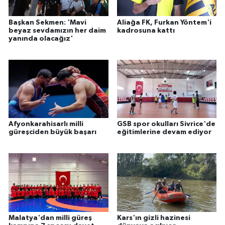
Başkan Sekmen: 'Mavi
Aliağa FK, Furkan Yöntem'i
beyaz sevdamızın her daim
kadrosuna kattı
yanında olacağız'
Afyonkarahisarlı milli
GSB spor okulları Sivrice'de
güreşciden büyük başarı
eğitimlerine devam ediyor
Malatya'dan milli güreş
Kars'ın gizli hazinesi