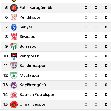
5
Fatih Karagümrük
0
0
0
6
Pendikspor
0
0
0
7
Sarıyer
0
0
0
8
Sivasspor
0
0
0
9
Bursaspor
0
0
0
10
Vanspor FK
0
0
0
11
Bandırmaspor
0
0
0
12
Muğlaspor
0
0
0
13
Keçiörengücü
0
0
0
14
Batman Petrolspor
0
0
0
15
Ümraniyespor
0
0
0