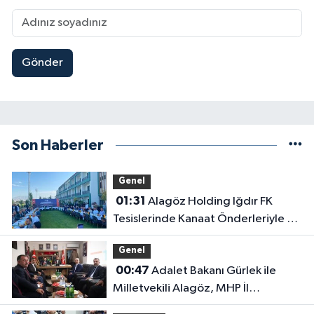
Gönder
Son Haberler
Genel
01:31
Alagöz Holding Iğdır FK
Tesislerinde Kanaat Önderleriyle Bir
Araya Geldiler
Genel
00:47
Adalet Bakanı Gürlek ile
Milletvekili Alagöz, MHP İl
Başkanlığını Ziyaret Etti