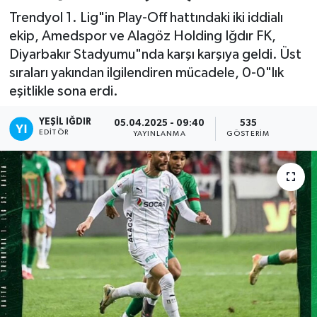
Trendyol 1. Lig"in Play-Off hattındaki iki iddialı
ekip, Amedspor ve Alagöz Holding Iğdır FK,
Diyarbakır Stadyumu"nda karşı karşıya geldi. Üst
sıraları yakından ilgilendiren mücadele, 0-0"lık
eşitlikle sona erdi.
YEŞIL IĞDIR
05.04.2025 - 09:40
535
EDITÖR
YAYINLANMA
GÖSTERIM