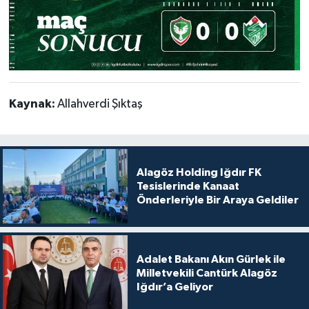
Kaynak:
Allahverdi Şıktaş
Alagöz Holding Iğdır FK
Tesislerinde Kanaat
Önderleriyle Bir Araya Geldiler
Adalet Bakanı Akın Gürlek ile
Milletvekili Cantürk Alagöz
Iğdır’a Geliyor