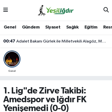
Iğdır Nöbetçi Eczaneler
Genel
Gündem
Siyaset
Sağlık
Eğitim
Resm
Iğdır Hava Durumu
00:47
Adalet Bakanı Gürlek ile Milletvekili Alagöz, MHP İl Başkanlığını Ziyaret Etti
İğdir Namaz Vakitleri
Iğdır Trafik Yoğunluk Haritası
Süper Lig Puan Durumu ve Fikstür
Genel
Tüm Manşetler
1. Lig"de Zirve Takibi:
Son Dakika Haberleri
Amedspor ve Iğdır FK
Yenişemedi (0-0)
Haber Arşivi