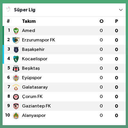
Süper Lig
#
Takım
O
P
1
Amed
0
0
2
Erzurumspor FK
0
0
3
Başakşehir
0
0
4
Kocaelispor
0
0
5
Beşiktaş
0
0
6
Eyüpspor
0
0
7
Galatasaray
0
0
8
Çorum FK
0
0
9
Gaziantep FK
0
0
10
Alanyaspor
0
0