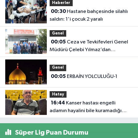
Haberler
00:30
Hastane bahçesinde silahlı
saldırı: 1'i çocuk 2 yaralı
Genel
00:05
Ceza ve Tevkifevleri Genel
Müdürü Çelebi Yılmaz’dan
Iğdır’daki Kurumlara Ziyaret ve
Üretim İncelemesi
Genel
00:05
ERBAİN YOLCULUĞU-1
Hatay
16:44
Kanser hastası engelli
adamın hayalini bile kuramadığı
evine kavuşunca döktüğü gözyaşı
duygulandırdı
Süper Lig Puan Durumu