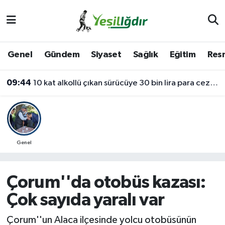
Iğdır Nöbetçi Eczaneler
Genel
Gündem
Siyaset
Sağlık
Eğitim
Resm
Iğdır Hava Durumu
09:44
10 kat alkollü çıkan sürücüye 30 bin lira para cezası
İğdir Namaz Vakitleri
Iğdır Trafik Yoğunluk Haritası
Süper Lig Puan Durumu ve Fikstür
Genel
Tüm Manşetler
Çorum''da otobüs kazası:
Son Dakika Haberleri
Çok sayıda yaralı var
Haber Arşivi
Çorum''un Alaca ilçesinde yolcu otobüsünün