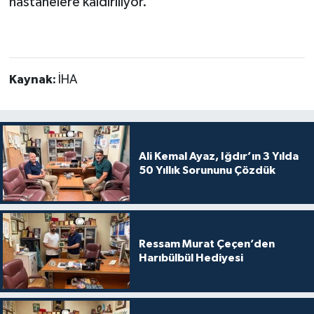
hastanelere kaldırılıyor.
Kaynak:
İHA
Ali Kemal Ayaz, Iğdır’ın 3 Yılda
50 Yıllık Sorununu Çözdük
Ressam Murat Çeçen’den
Harıbülbül Hediyesi