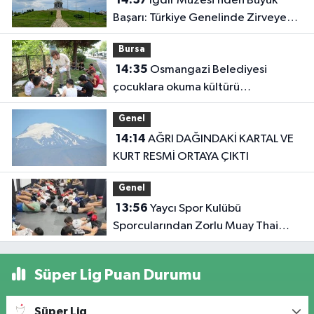
Iğdır Müzesi’nden Büyük
Başarı: Türkiye Genelinde Zirveye
Yerleşti!
Bursa
14:35
Osmangazi Belediyesi
çocuklara okuma kültürü
kazandırıyor
Genel
14:14
AĞRI DAĞINDAKİ KARTAL VE
KURT RESMİ ORTAYA ÇIKTI
Genel
13:56
Yaycı Spor Kulübü
Sporcularından Zorlu Muay Thai
Eğitimi
Süper Lig Puan Durumu
Süper Lig