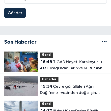
Gönder
Son Haberler
Genel
16:49
TİGAD Heyeti Karakoyunlu
Ata Ocağı’nda: Tarih ve Kültür Aynı
Çatı Altında Buluştu
Haberler
15:34
Çevre gönüllüleri Ağrı
Dağı'nın zirvesinden doğa için
seslendi
Genel
14:37