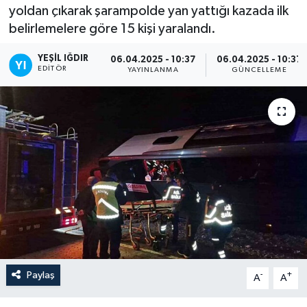
yoldan çıkarak şarampolde yan yattığı kazada ilk
belirlemelere göre 15 kişi yaralandı.
YEŞIL IĞDIR
06.04.2025 - 10:37
06.04.2025 - 10:37
EDITÖR
YAYINLANMA
GÜNCELLEME
Paylaş
-
+
A
A