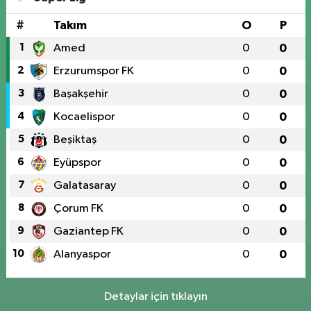
#
Takım
O
P
1
Amed
0
0
2
Erzurumspor FK
0
0
3
Başakşehir
0
0
4
Kocaelispor
0
0
5
Beşiktaş
0
0
6
Eyüpspor
0
0
7
Galatasaray
0
0
8
Çorum FK
0
0
9
Gaziantep FK
0
0
10
Alanyaspor
0
0
Detaylar için tıklayın