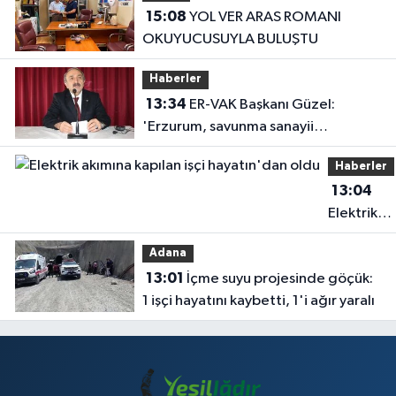
15:08
YOL VER ARAS ROMANI
OKUYUCUSUYLA BULUŞTU
Haberler
13:34
ER-VAK Başkanı Güzel:
'Erzurum, savunma sanayii
ekosistemine daha güçlü şekilde
Haberler
dâhil edilmeli'
13:04
Elektrik
akımına
Adana
kapılan işç
13:01
İçme suyu projesinde göçük:
hayatın'd
1 işçi hayatını kaybetti, 1'i ağır yaralı
oldu