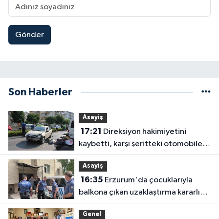
Gönder
Son Haberler
Asayiş
17:21
Direksiyon hakimiyetini
kaybetti, karşı şeritteki otomobile
çarptı
Asayiş
16:35
Erzurum'da çocuklarıyla
balkona çıkan uzaklaştırma kararlı
koca ikna edildi
Genel