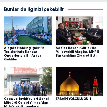
Bunlar da ilginizi çekebilir
Alagöz Holding Iğdır FK
Adalet Bakanı Gürlek ile
Tesislerinde Kanaat
Milletvekili Alagöz, MHP İl
Önderleriyle Bir Araya
Başkanlığını Ziyaret Etti
Geldiler
Ceza ve Tevkifevleri Genel
ERBAİN YOLCULUĞU-1
Müdürü Çelebi Yılmaz’dan
Iğdır’daki Kurumlara