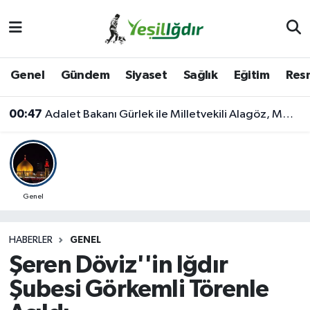
Iğdır Nöbetçi Eczaneler
Genel
Gündem
Siyaset
Sağlık
Eğitim
Resm
Iğdır Hava Durumu
00:47
Adalet Bakanı Gürlek ile Milletvekili Alagöz, MHP İl Başkanlığını Ziyaret Etti
İğdir Namaz Vakitleri
Iğdır Trafik Yoğunluk Haritası
Süper Lig Puan Durumu ve Fikstür
Genel
Tüm Manşetler
HABERLER
GENEL
Şeren Döviz''in Iğdır
Son Dakika Haberleri
Şubesi Görkemli Törenle
Haber Arşivi