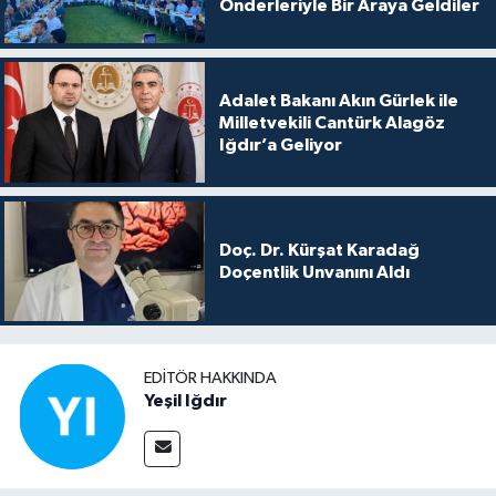
Önderleriyle Bir Araya Geldiler
Adalet Bakanı Akın Gürlek ile
Milletvekili Cantürk Alagöz
Iğdır’a Geliyor
Doç. Dr. Kürşat Karadağ
Doçentlik Unvanını Aldı
EDITÖR HAKKINDA
Yeşil Iğdır