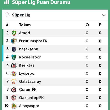
Süper Lig Puan Durumu
Süper Lig
#
Takım
O
P
1
Amed
0
0
2
Erzurumspor FK
0
0
3
Başakşehir
0
0
4
Kocaelispor
0
0
5
Beşiktaş
0
0
6
Eyüpspor
0
0
7
Galatasaray
0
0
8
Çorum FK
0
0
9
Gaziantep FK
0
0
10
Alanyaspor
0
0