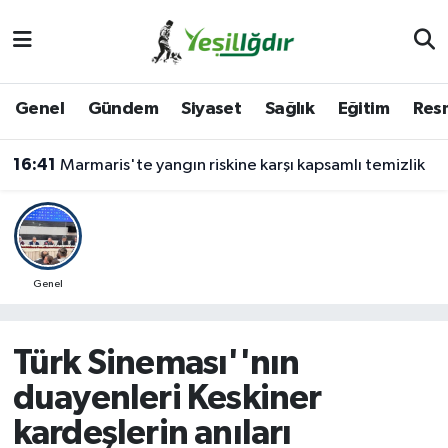
Iğdır Nöbetçi Eczaneler
Genel
Gündem
Siyaset
Sağlık
Eğitim
Resm
Iğdır Hava Durumu
16:41
Marmaris'te yangın riskine karşı kapsamlı temizlik
İğdir Namaz Vakitleri
Iğdır Trafik Yoğunluk Haritası
Süper Lig Puan Durumu ve Fikstür
Genel
Tüm Manşetler
Türk Sineması''nın
Son Dakika Haberleri
duayenleri Keskiner
kardeşlerin anıları
Haber Arşivi