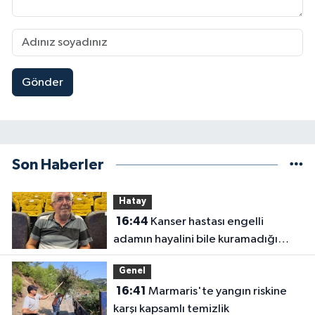
Gönder
Son Haberler
Hatay
16:44
Kanser hastası engelli
adamın hayalini bile kuramadığı
evine kavuşunca döktüğü gözyaşı
Genel
duygulandırdı
16:41
Marmaris'te yangın riskine
karşı kapsamlı temizlik