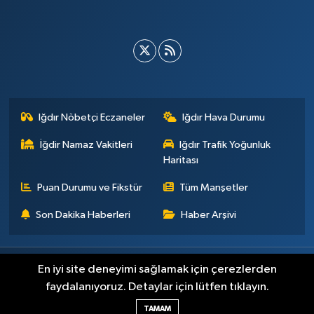
Iğdır Nöbetçi Eczaneler
Iğdır Hava Durumu
İğdir Namaz Vakitleri
Iğdır Trafik Yoğunluk
Haritası
Puan Durumu ve Fikstür
Tüm Manşetler
Son Dakika Haberleri
Haber Arşivi
Künye
İletişim
Çerez Politikası
Gizlilik ilkeleri
En iyi site deneyimi sağlamak için çerezlerden
faydalanıyoruz. Detaylar için lütfen tıklayın.
Haber Yazılımı:
TE Bilişim
TAMAM