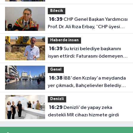
Bilecik
16:39
CHP Genel Başkan Yardımcısı
Prof. Dr. Ali Rıza Erbay, 'CHP üyesi
olmak inanç ister, emek ister, yürek
Haberde insan
ister'
16:39
Su krizi belediye başkanını
isyan ettirdi: Faturasını ödemeyen
vatandaşlara böyle seslendi
Genel
16:38
İBB'den Kızılay'a meydanda
yer çıkmadı, Bahçelievler Belediyesi
yer tahsis etti
Denizli
16:29
Denizli'de yapay zeka
destekli MR cihazı hizmete girdi