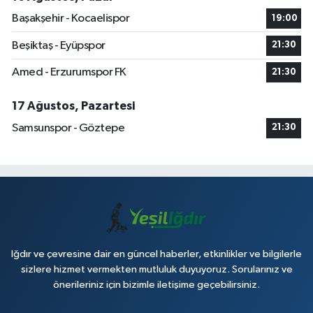
Başakşehir - Kocaelispor
19:00
Beşiktaş - Eyüpspor
21:30
Amed - Erzurumspor FK
21:30
17 Ağustos, Pazartesi
Samsunspor - Göztepe
21:30
Iğdır ve çevresine dair en güncel haberler, etkinlikler ve bilgilerle
sizlere hizmet vermekten mutluluk duyuyoruz. Sorularınız ve
önerileriniz için bizimle iletişime geçebilirsiniz.