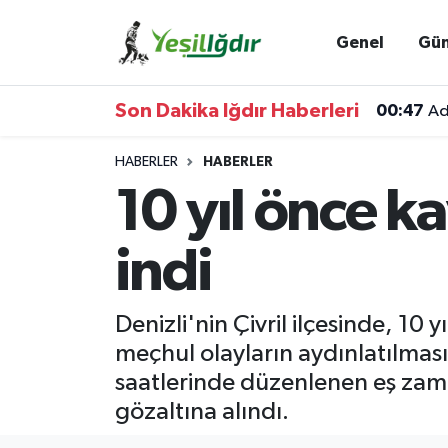
Genel
Gü
Iğdır Nöbetçi Eczaneler
Son Dakika Iğdır Haberleri
00:47
Ad
Iğdır Hava Durumu
HABERLER
HABERLER
İğdir Namaz Vakitleri
10 yıl önce k
Iğdır Trafik Yoğunluk Haritası
indi
Süper Lig Puan Durumu ve Fikstür
Denizli'nin Çivril ilçesinde, 10
Tüm Manşetler
meçhul olayların aydınlatılma
saatlerinde düzenlenen eş zama
Son Dakika Haberleri
gözaltına alındı.
Haber Arşivi