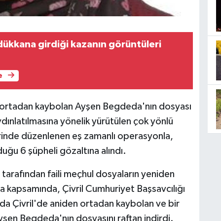
dükkana girdiği kazanın görüntüleri
e
nce ortadan kaybolan Ayşen Begdeda'nın dosyası
aydınlatılmasına yönelik yürütülen çok yönlü
inde düzenlenen eş zamanlı operasyonla,
duğu 6 şüpheli gözaltına alındı.
ı tarafından faili meçhul dosyaların yeniden
ma kapsamında, Çivril Cumhuriyet Başsavcılığı
nda Çivril'de aniden ortadan kaybolan ve bir
şen Begdeda'nın dosyasını raftan indirdi.