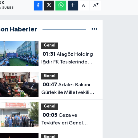
DK
-
+
A
A
 SÜRESI
Son Haberler
Genel
01:31
Alagöz Holding
Iğdır FK Tesislerinde
Kanaat Önderleriyle Bir
Genel
Araya Geldiler
00:47
Adalet Bakanı
Gürlek ile Milletvekili
Alagöz, MHP İl
Genel
Başkanlığını Ziyaret Etti
00:05
Ceza ve
Tevkifevleri Genel
Müdürü Çelebi
Genel