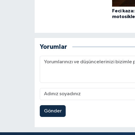
Feci kaza
motosiklet
Yorumlar
Gönder