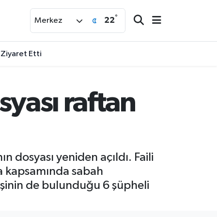
°
22
Merkez
 Ziyaret Etti
syası raftan
n dosyası yeniden açıldı. Faili
rma kapsamında sabah
eşinin de bulunduğu 6 şüpheli