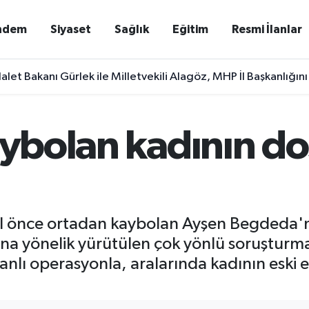
ndem
Siyaset
Sağlık
Eğitim
Resmi İlanlar
alet Bakanı Gürlek ile Milletvekili Alagöz, MHP İl Başkanlığını
aybolan kadının do
 yıl önce ortadan kaybolan Ayşen Begdeda'nı
sına yönelik yürütülen çok yönlü soruştu
nlı operasyonla, aralarında kadının eski 