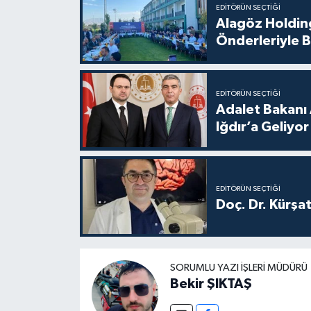
EDITÖRÜN SEÇTIĞI
Alagöz Holding
Önderleriyle B
EDITÖRÜN SEÇTIĞI
Adalet Bakanı 
Iğdır’a Geliyor
EDITÖRÜN SEÇTIĞI
Doç. Dr. Kürşa
SORUMLU YAZI İŞLERI MÜDÜRÜ
Bekir ŞIKTAŞ