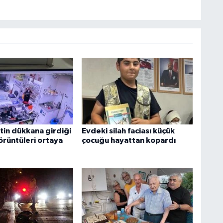
tin dükkana girdiği
Evdeki silah faciası küçük
örüntüleri ortaya
çocuğu hayattan kopardı