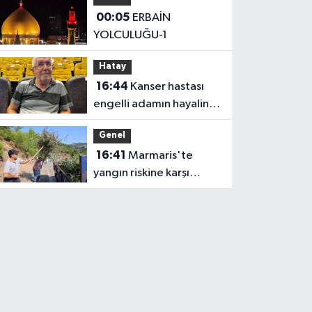
Yılmaz’dan Iğdır’daki
00:05
ERBAİN
Kurumlara Ziyaret ve
YOLCULUĞU-1
Üretim İncelemesi
Hatay
16:44
Kanser hastası
engelli adamın hayalini
bile kuramadığı evine
Genel
kavuşunca döktüğü
16:41
Marmaris'te
gözyaşı duygulandırdı
yangın riskine karşı
kapsamlı temizlik