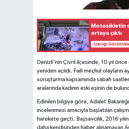
Motosikletin 
ortaya çıktı
İçeriği Görüntül
Denizli'nin Çivril ilçesinde, 10 yıl ö
yeniden açıldı. Faili meçhul olayların 
soruşturma kapsamında sabah saatler
aralarında kadının eski eşinin de bulun
Edinilen bilgiye göre, Adalet Bakanlığ
incelenmesi amacıyla başlatılan çalış
harekete geçti. Başsavcılık, 2016 yılı
daha kendisinden haber alınamayan Ay