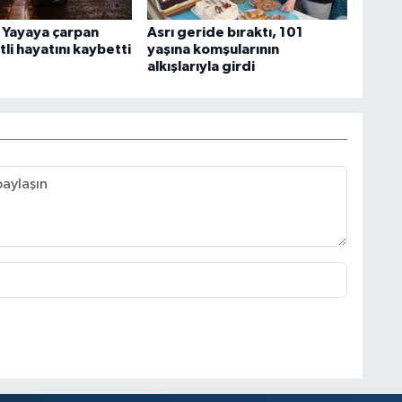
: Yayaya çarpan
Asrı geride bıraktı, 101
li hayatını kaybetti
yaşına komşularının
alkışlarıyla girdi