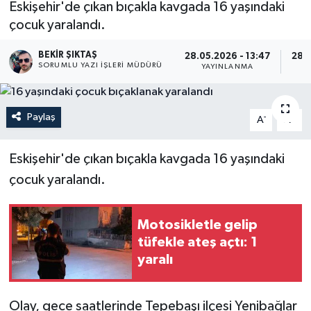
Eskişehir'de çıkan bıçakla kavgada 16 yaşındaki
çocuk yaralandı.
BEKIR ŞIKTAŞ
28.05.2026 - 13:47
28.0
SORUMLU YAZI İŞLERI MÜDÜRÜ
YAYINLANMA
Paylaş
-
+
A
A
Eskişehir'de çıkan bıçakla kavgada 16 yaşındaki
çocuk yaralandı.
Motosikletle gelip
tüfekle ateş açtı: 1
yaralı
Olay, gece saatlerinde Tepebaşı ilçesi Yenibağlar