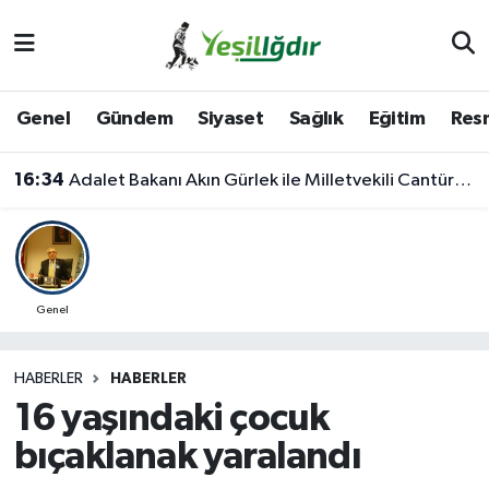
Iğdır Nöbetçi Eczaneler
Genel
Gündem
Siyaset
Sağlık
Eğitim
Resm
Iğdır Hava Durumu
16:34
Adalet Bakanı Akın Gürlek ile Milletvekili Cantürk Alagöz Iğdır’a Geliyor
İğdir Namaz Vakitleri
Iğdır Trafik Yoğunluk Haritası
Süper Lig Puan Durumu ve Fikstür
Genel
Tüm Manşetler
HABERLER
HABERLER
16 yaşındaki çocuk
Son Dakika Haberleri
bıçaklanak yaralandı
Haber Arşivi