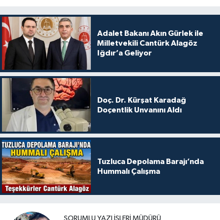
Adalet Bakanı Akın Gürlek ile
Milletvekili Cantürk Alagöz
Iğdır’a Geliyor
Doç. Dr. Kürşat Karadağ
Doçentlik Unvanını Aldı
Tuzluca Depolama Barajı’nda
Hummalı Çalışma
SORUMLU YAZI İŞLERI MÜDÜRÜ