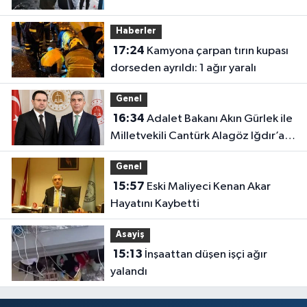
Haberler
17:24
Kamyona çarpan tırın kupası
dorseden ayrıldı: 1 ağır yaralı
Genel
16:34
Adalet Bakanı Akın Gürlek ile
Milletvekili Cantürk Alagöz Iğdır’a
Geliyor
Genel
15:57
Eski Maliyeci Kenan Akar
Hayatını Kaybetti
Asayiş
15:13
İnşaattan düşen işçi ağır
yalandı