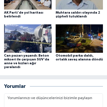
AK Parti'de yol haritası
Muhtara saldırı olayında 2
belirlendi
şüpheli tutuklandı
Can pazarı yaşandı: Beton
Otomobil parka daldı,
mikseri ile çarpışan SUV'da
ortalık savaş alanına döndü
anne ve kızları ağır
yaralandı
Yorumlar