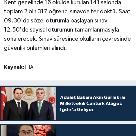
Kent genelinde 16 okulda kurulan 141 salonda
toplam 2 bin 317 öğrenci sınavda ter döktü. Saat
09.30'da sözel oturumla başlayan sınav
12.50'de sayısal oturumun tamamlanmasıyla
sona erecek. Sınav süresince okulların çevresinde
güvenlik önlemleri alındı.
Kaynak:
İHA
Adalet Bakanı Akın Gürlek ile
Milletvekili Cantürk Alagöz
Iğdır’a Geliyor