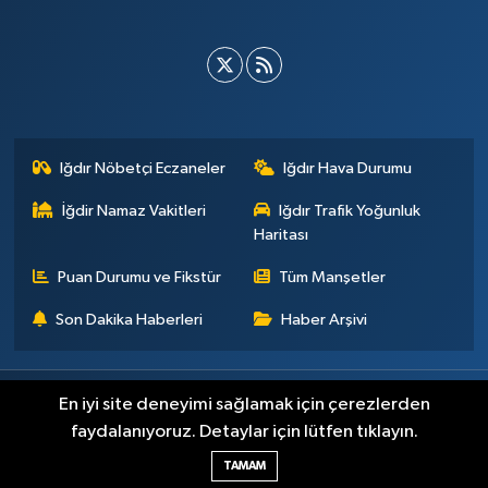
Iğdır Nöbetçi Eczaneler
Iğdır Hava Durumu
İğdir Namaz Vakitleri
Iğdır Trafik Yoğunluk
Haritası
Puan Durumu ve Fikstür
Tüm Manşetler
Son Dakika Haberleri
Haber Arşivi
Künye
İletişim
Çerez Politikası
Gizlilik ilkeleri
En iyi site deneyimi sağlamak için çerezlerden
faydalanıyoruz. Detaylar için lütfen tıklayın.
Haber Yazılımı:
TE Bilişim
TAMAM