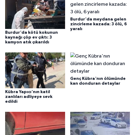
Burdur'da meydana gelen
zincirleme kazada: 3 ölü, 6
yaralı
Burdur'da kötü kokunun
kaynağı çöp ev çıktı: 3
kamyon atık çıkarıldı
Genç Kübra'nın ölümünde
kan donduran detaylar
Kübra Yapıcı'nın katil
zanlıları adliyeye sevk
edildi