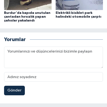
Burdur'da kapıda unutulan
Elektrikli bisiklet park
çantadan hırsızlık yapan
halindeki otomobile çarptı
şahıslar yakalandı
Yorumlar
Gönder