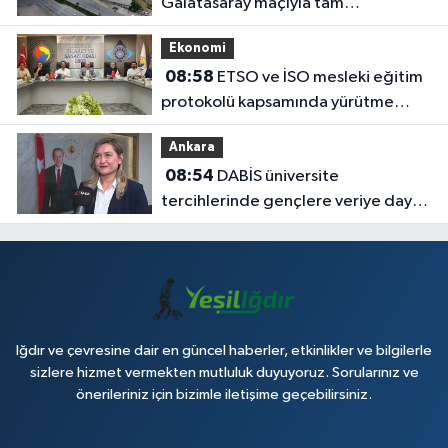
Galatasaray maçıyla tam
kapasiteyle kapılarını açacak
Ekonomi
08:58
ETSO ve İSO mesleki eğitim
protokolü kapsamında yürütme
kurulu toplandı
Ankara
08:54
DABİS üniversite
tercihlerinde gençlere veriye dayalı
rehberlik sunuyor
Iğdır ve çevresine dair en güncel haberler, etkinlikler ve bilgilerle
sizlere hizmet vermekten mutluluk duyuyoruz. Sorularınız ve
önerileriniz için bizimle iletişime geçebilirsiniz.