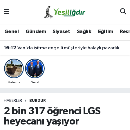
Iğdır Nöbetçi Eczaneler
Genel
Gündem
Siyaset
Sağlık
Eğitim
Resm
Iğdır Hava Durumu
16:12
Van'da işitme engelli müşteriyle halaylı pazarlık gülümsetti
İğdir Namaz Vakitleri
Iğdır Trafik Yoğunluk Haritası
Süper Lig Puan Durumu ve Fikstür
Haberde
Genel
Tüm Manşetler
HABERLER
BURDUR
2 bin 317 öğrenci LGS
Son Dakika Haberleri
heyecanı yaşıyor
Haber Arşivi