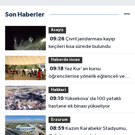
Son Haberler
Asayiş
09:26
Çivril jandarması kayıp
keçileri kısa sürede bulundu
Haberde insan
09:18
Yaz Kur'an kursu
öğrencilerine yönelik eğlenceli ve
eğitici etkinlik
Hakkari
09:10
Yüksekova'da 100 yataklı
hastane ek binası yükseliyor
Erzurum
08:59
Kazım Karabekir Stadyumu,