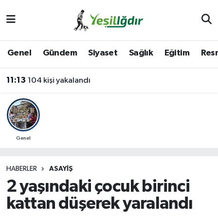
Iğdır Nöbetçi Eczaneler
Genel
Gündem
Siyaset
Sağlık
Eğitim
Resm
Iğdır Hava Durumu
11:13
104 kişi yakalandı
İğdir Namaz Vakitleri
Iğdır Trafik Yoğunluk Haritası
Süper Lig Puan Durumu ve Fikstür
Genel
Tüm Manşetler
HABERLER
ASAYIŞ
2 yaşındaki çocuk birinci
Son Dakika Haberleri
kattan düşerek yaralandı
Haber Arşivi