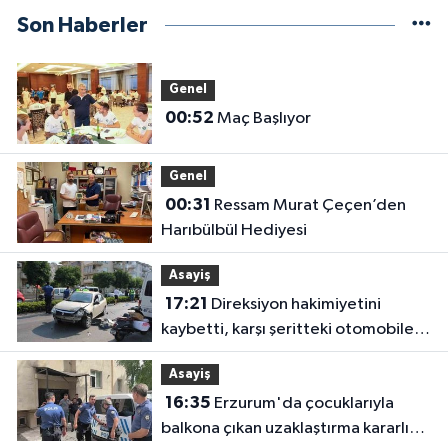
Son Haberler
Genel
00:52
Maç Başlıyor
Genel
00:31
Ressam Murat Çeçen’den
Harıbülbül Hediyesi
Asayiş
17:21
Direksiyon hakimiyetini
kaybetti, karşı şeritteki otomobile
çarptı
Asayiş
16:35
Erzurum'da çocuklarıyla
balkona çıkan uzaklaştırma kararlı