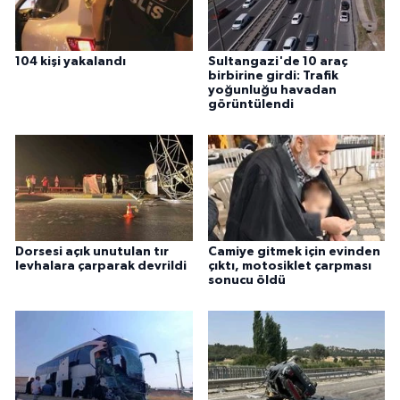
104 kişi yakalandı
Sultangazi'de 10 araç
birbirine girdi: Trafik
yoğunluğu havadan
görüntülendi
Dorsesi açık unutulan tır
Camiye gitmek için evinden
levhalara çarparak devrildi
çıktı, motosiklet çarpması
sonucu öldü