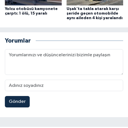
Yolcu otobüsü kamyonete
Uşak'ta takla atarak karşı
çarptı: 1 ölü, 15 yaralı
şeride geçen otomobilde
aynı aileden 4 kişi yaralandı
Yorumlar
Gönder