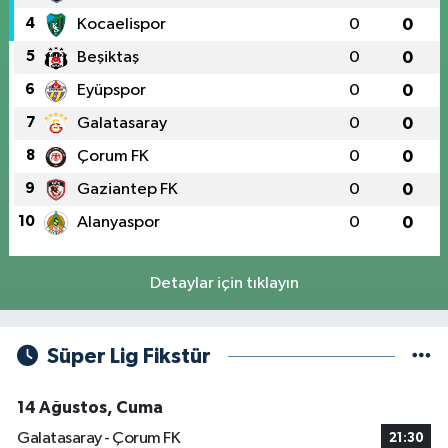
4
Kocaelispor
0
0
5
Beşiktaş
0
0
6
Eyüpspor
0
0
7
Galatasaray
0
0
8
Çorum FK
0
0
9
Gaziantep FK
0
0
10
Alanyaspor
0
0
Detaylar için tıklayın
Süper Lig Fikstür
14 Ağustos, Cuma
Galatasaray - Çorum FK
21:30