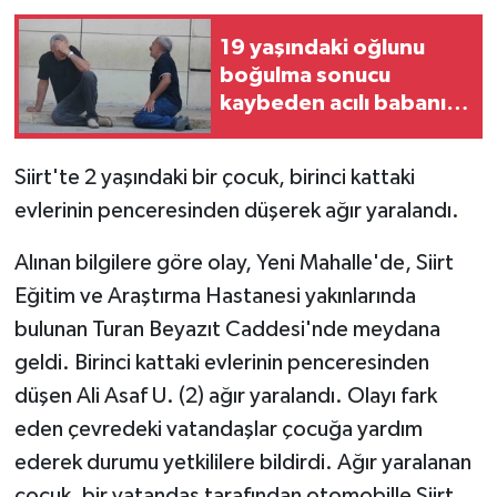
19 yaşındaki oğlunu
boğulma sonucu
kaybeden acılı babanın
feryadı yürekleri
dağladı
Siirt'te 2 yaşındaki bir çocuk, birinci kattaki
evlerinin penceresinden düşerek ağır yaralandı.
Alınan bilgilere göre olay, Yeni Mahalle'de, Siirt
Eğitim ve Araştırma Hastanesi yakınlarında
bulunan Turan Beyazıt Caddesi'nde meydana
geldi. Birinci kattaki evlerinin penceresinden
düşen Ali Asaf U. (2) ağır yaralandı. Olayı fark
eden çevredeki vatandaşlar çocuğa yardım
ederek durumu yetkililere bildirdi. Ağır yaralanan
çocuk, bir vatandaş tarafından otomobille Siirt