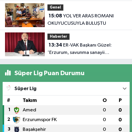
koca ikna edildi
Genel
15:08
YOL VER ARAS ROMANI
OKUYUCUSUYLA BULUŞTU
Haberler
13:34
ER-VAK Başkanı Güzel:
'Erzurum, savunma sanayii
ekosistemine daha güçlü şekilde
dâhil edilmeli'
Süper Lig Puan Durumu
Süper Lig
#
Takım
O
P
1
Amed
0
0
2
Erzurumspor FK
0
0
3
Başakşehir
0
0