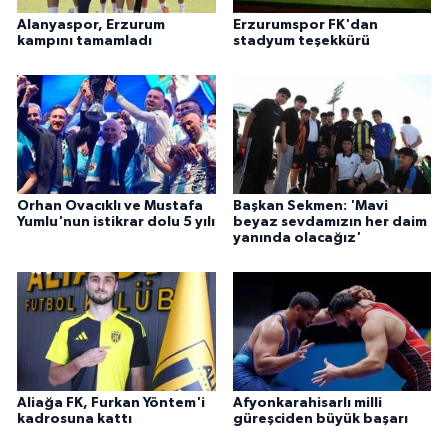
Alanyaspor, Erzurum
Erzurumspor FK'dan
kampını tamamladı
stadyum teşekkürü
Orhan Ovacıklı ve Mustafa
Başkan Sekmen: 'Mavi
Yumlu'nun istikrar dolu 5 yılı
beyaz sevdamızın her daim
yanında olacağız'
Aliağa FK, Furkan Yöntem'i
Afyonkarahisarlı milli
kadrosuna kattı
güreşciden büyük başarı