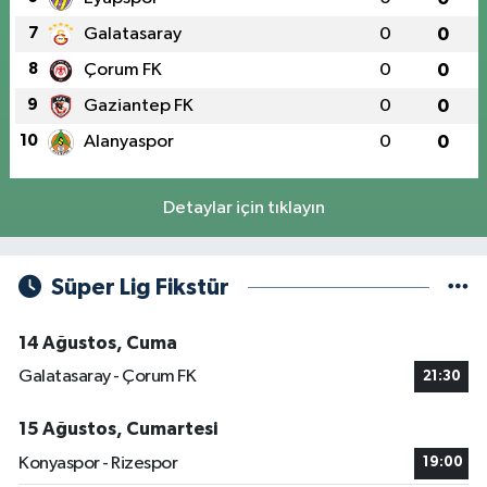
7
Galatasaray
0
0
8
Çorum FK
0
0
9
Gaziantep FK
0
0
10
Alanyaspor
0
0
Detaylar için tıklayın
Süper Lig Fikstür
14 Ağustos, Cuma
Galatasaray - Çorum FK
21:30
15 Ağustos, Cumartesi
Konyaspor - Rizespor
19:00