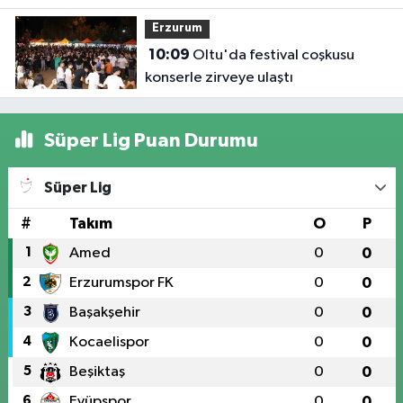
Erzurum
10:09
Oltu'da festival coşkusu
konserle zirveye ulaştı
Süper Lig Puan Durumu
Süper Lig
#
Takım
O
P
1
Amed
0
0
2
Erzurumspor FK
0
0
3
Başakşehir
0
0
4
Kocaelispor
0
0
5
Beşiktaş
0
0
6
Eyüpspor
0
0