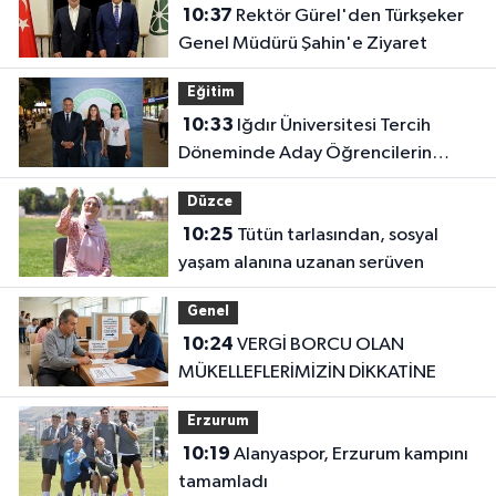
10:37
Rektör Gürel'den Türkşeker
Genel Müdürü Şahin'e Ziyaret
Eğitim
10:33
Iğdır Üniversitesi Tercih
Döneminde Aday Öğrencilerin
Yanında
Düzce
10:25
Tütün tarlasından, sosyal
yaşam alanına uzanan serüven
Genel
10:24
VERGİ BORCU OLAN
MÜKELLEFLERİMİZİN DİKKATİNE
Erzurum
10:19
Alanyaspor, Erzurum kampını
tamamladı