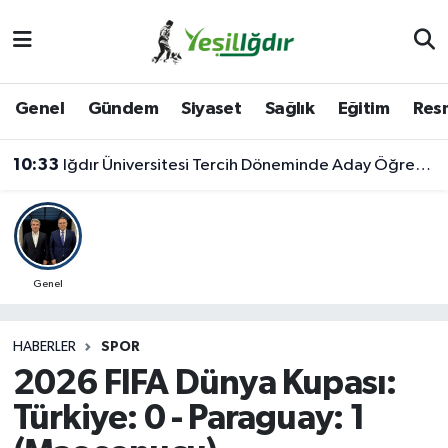
Iğdır Nöbetçi Eczaneler
Genel
Gündem
Siyaset
Sağlık
Eğitim
Resm
Iğdır Hava Durumu
10:33
Iğdır Üniversitesi Tercih Döneminde Aday Öğrencilerin Yanında
İğdir Namaz Vakitleri
Iğdır Trafik Yoğunluk Haritası
Süper Lig Puan Durumu ve Fikstür
Genel
Tüm Manşetler
HABERLER
SPOR
2026 FIFA Dünya Kupası:
Son Dakika Haberleri
Türkiye: 0 - Paraguay: 1
Haber Arşivi