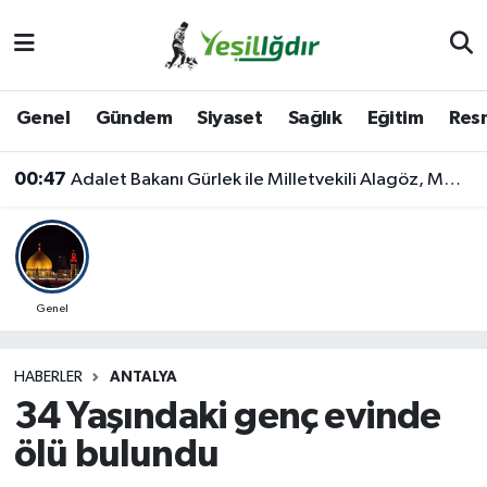
Iğdır Nöbetçi Eczaneler
Genel
Gündem
Siyaset
Sağlık
Eğitim
Resm
Iğdır Hava Durumu
00:47
Adalet Bakanı Gürlek ile Milletvekili Alagöz, MHP İl Başkanlığını Ziyaret Etti
İğdir Namaz Vakitleri
Iğdır Trafik Yoğunluk Haritası
Süper Lig Puan Durumu ve Fikstür
Genel
Tüm Manşetler
HABERLER
ANTALYA
34 Yaşındaki genç evinde
Son Dakika Haberleri
ölü bulundu
Haber Arşivi