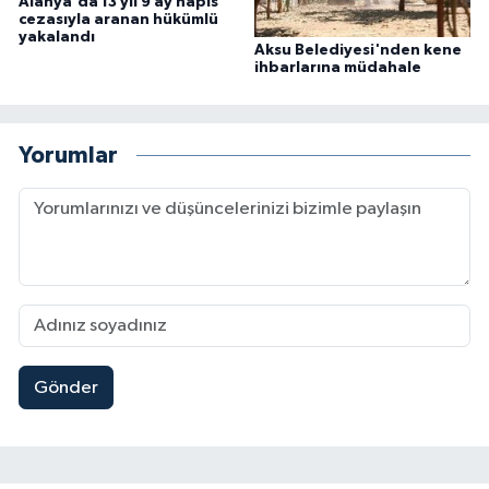
Alanya'da 13 yıl 9 ay hapis
cezasıyla aranan hükümlü
yakalandı
Aksu Belediyesi'nden kene
ihbarlarına müdahale
Yorumlar
Gönder