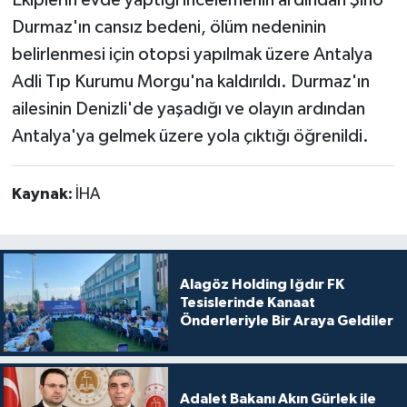
Ekiplerin evde yaptığı incelemenin ardından Şiho
Durmaz'ın cansız bedeni, ölüm nedeninin
belirlenmesi için otopsi yapılmak üzere Antalya
Adli Tıp Kurumu Morgu'na kaldırıldı. Durmaz'ın
ailesinin Denizli'de yaşadığı ve olayın ardından
Antalya'ya gelmek üzere yola çıktığı öğrenildi.
Kaynak:
İHA
Alagöz Holding Iğdır FK
Tesislerinde Kanaat
Önderleriyle Bir Araya Geldiler
Adalet Bakanı Akın Gürlek ile