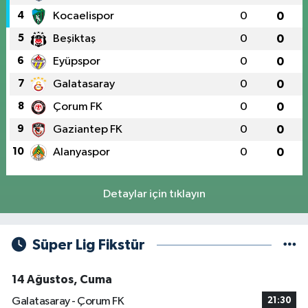
4
Kocaelispor
0
0
5
Beşiktaş
0
0
6
Eyüpspor
0
0
7
Galatasaray
0
0
8
Çorum FK
0
0
9
Gaziantep FK
0
0
10
Alanyaspor
0
0
Detaylar için tıklayın
Süper Lig Fikstür
14 Ağustos, Cuma
Galatasaray - Çorum FK
21:30