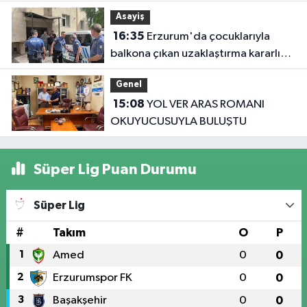
çarptı
Asayiş
16:35
Erzurum'da çocuklarıyla
balkona çıkan uzaklaştırma kararlı
koca ikna edildi
Genel
15:08
YOL VER ARAS ROMANI
OKUYUCUSUYLA BULUŞTU
Süper Lig Puan Durumu
Süper Lig
#
Takım
O
P
1
Amed
0
0
2
Erzurumspor FK
0
0
3
Başakşehir
0
0