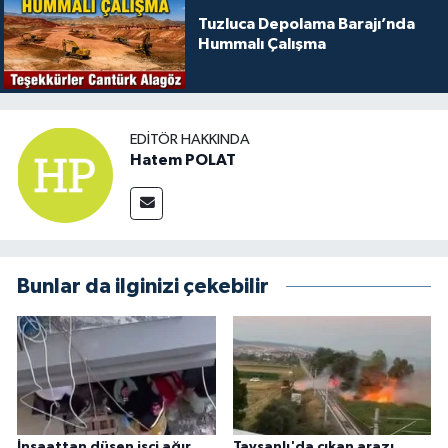
Tuzluca Depolama Barajı’nda
Hummalı Çalışma
EDITÖR HAKKINDA
Hatem POLAT
Bunlar da ilginizi çekebilir
İnşaattan düşen işçi ağır
Tavşanlı'da çıkan arazı