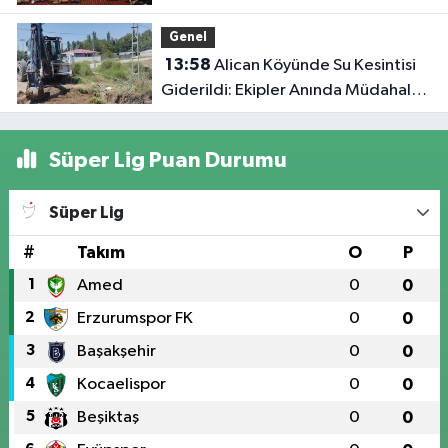
Genel
13:58
Alican Köyünde Su Kesintisi
Giderildi: Ekipler Anında Müdahale
Etti
Süper Lig Puan Durumu
Süper Lig
#
Takım
O
P
1
Amed
0
0
2
Erzurumspor FK
0
0
3
Başakşehir
0
0
4
Kocaelispor
0
0
5
Beşiktaş
0
0