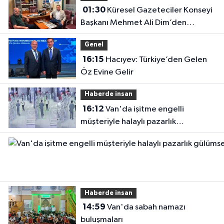
01:30
Küresel Gazeteciler Konseyi
Başkanı Mehmet Ali Dim’den
Gazetemize Ziyaret
Genel
16:15
Hacıyev: Türkiye’den Gelen
Öz Evine Gelir
Haberde insan
16:12
Van'da işitme engelli
müşteriyle halaylı pazarlık
gülümsetti
Haberde insan
14:59
Van'da sabah namazı
buluşmaları