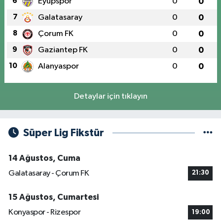
6
Eyüpspor
0
0
7
Galatasaray
0
0
8
Çorum FK
0
0
9
Gaziantep FK
0
0
10
Alanyaspor
0
0
Detaylar için tıklayın
Süper Lig Fikstür
14 Ağustos, Cuma
Galatasaray - Çorum FK
21:30
15 Ağustos, Cumartesi
Konyaspor - Rizespor
19:00