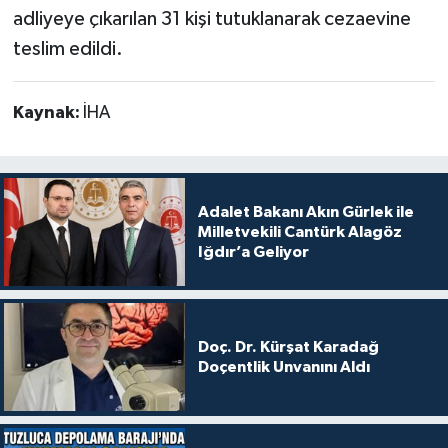
adliyeye çıkarılan 31 kişi tutuklanarak cezaevine
teslim edildi.
Kaynak:
İHA
Adalet Bakanı Akın Gürlek ile
Milletvekili Cantürk Alagöz
Iğdır’a Geliyor
Doç. Dr. Kürşat Karadağ
Doçentlik Unvanını Aldı