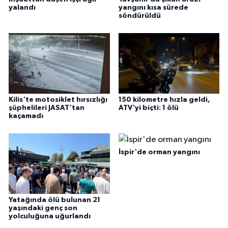
yalandı
yangını kısa sürede
söndürüldü
Kilis'te motosiklet hırsızlığı
150 kilometre hızla geldi,
şüphelileri JASAT'tan
ATV'yi biçti: 1 ölü
kaçamadı
İspir'de orman yangını
Yatağında ölü bulunan 21
yaşındaki genç son
yolculuğuna uğurlandı