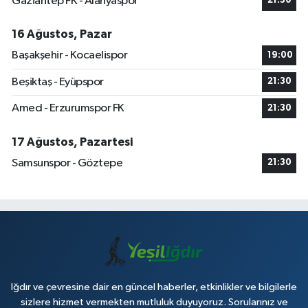
Gaziantep FK - Alanyaspor
21:30
16 Ağustos, Pazar
Başakşehir - Kocaelispor
19:00
Beşiktaş - Eyüpspor
21:30
Amed - Erzurumspor FK
21:30
17 Ağustos, Pazartesi
Samsunspor - Göztepe
21:30
Iğdır ve çevresine dair en güncel haberler, etkinlikler ve bilgilerle
sizlere hizmet vermekten mutluluk duyuyoruz. Sorularınız ve