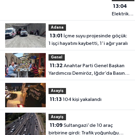
13:04
Elektrik
akımına
Adana
kapılan işç
13:01
İçme suyu projesinde göçük:
hayatın'd
1 işçi hayatını kaybetti, 1'i ağır yaralı
oldu
Genel
11:32
Anahtar Parti Genel Başkan
Yardımcısı Demiröz, Iğdır’da Basın
Mensuplarıyla Buluştu
Asayiş
11:13
104 kişi yakalandı
Asayiş
11:09
Sultangazi'de 10 araç
birbirine girdi: Trafik yoğunluğu