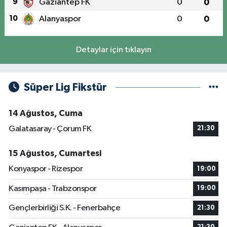
9
Gaziantep FK
0
0
10
Alanyaspor
0
0
Detaylar için tıklayın
Süper Lig Fikstür
14 Ağustos, Cuma
Galatasaray - Çorum FK
21:30
15 Ağustos, Cumartesi
Konyaspor - Rizespor
19:00
Kasımpaşa - Trabzonspor
19:00
Gençlerbirliği S.K. - Fenerbahçe
21:30