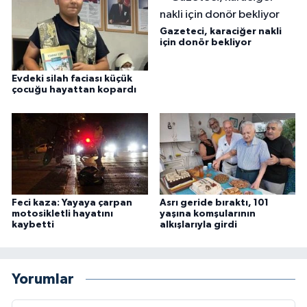
Gazeteci, karaciğer nakli
için donör bekliyor
Evdeki silah faciası küçük
çocuğu hayattan kopardı
Feci kaza: Yayaya çarpan
Asrı geride bıraktı, 101
motosikletli hayatını
yaşına komşularının
kaybetti
alkışlarıyla girdi
Yorumlar