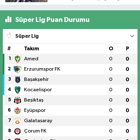
havadan görüntülendi
Süper Lig Puan Durumu
Süper Lig
#
Takım
O
P
1
Amed
0
0
2
Erzurumspor FK
0
0
3
Başakşehir
0
0
4
Kocaelispor
0
0
5
Beşiktaş
0
0
6
Eyüpspor
0
0
7
Galatasaray
0
0
8
Çorum FK
0
0