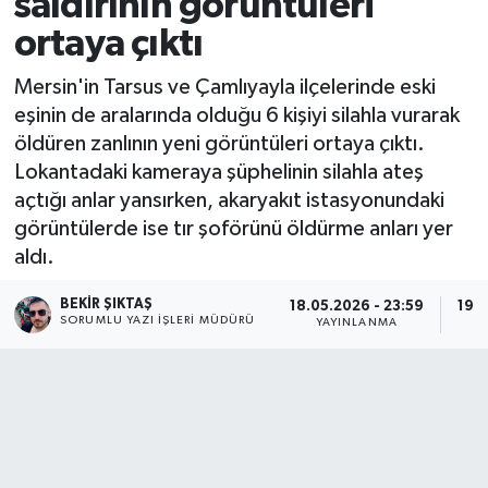
saldırının görüntüleri
ortaya çıktı
Mersin'in Tarsus ve Çamlıyayla ilçelerinde eski
eşinin de aralarında olduğu 6 kişiyi silahla vurarak
öldüren zanlının yeni görüntüleri ortaya çıktı.
Lokantadaki kameraya şüphelinin silahla ateş
açtığı anlar yansırken, akaryakıt istasyonundaki
görüntülerde ise tır şoförünü öldürme anları yer
aldı.
BEKIR ŞIKTAŞ
18.05.2026 - 23:59
19.0
SORUMLU YAZI İŞLERI MÜDÜRÜ
YAYINLANMA