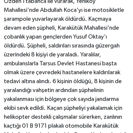
Özden'i tabanca ile vurarak, Yeniköy
Mahallesi'nde Abdullah Koca'yı ise motosikletle
şarampole yuvarlayarak öldürdü. Kaçmaya
devam eden şüpheli, Karakütük Mahallesi'nde
çobanlık yapan gençlerden Yusuf Oktay'ı
öldürdü. Şüpheli, saldırıları sırasında güzergah
üzerindeki 8 kişiyi de yaraladı. Yaralılar,
ambulanslarla Tarsus Devlet Hastanesi başta
olmak üzere çevredeki hastanelere kaldırılarak
tedavi altına alındı. 6 kişinin öldüğü, 8 kişinin de
yaralandığı vahşetin ardından şüphelinin
yakalanması için bölgeye çok sayıda jandarma
ekibi sevk edildi. Kaçan şüpheliyi yakalamak için
helikopter destekli çalışmalar sürerken, zanlının
kaçtığı 01 B 9171 plakalı otomobile Karakütük