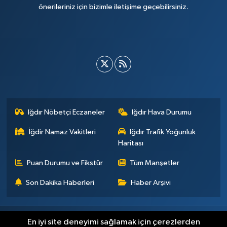
önerileriniz için bizimle iletişime geçebilirsiniz.
Iğdır Nöbetçi Eczaneler
Iğdır Hava Durumu
İğdir Namaz Vakitleri
Iğdır Trafik Yoğunluk
Haritası
Puan Durumu ve Fikstür
Tüm Manşetler
Son Dakika Haberleri
Haber Arşivi
Künye
İletişim
Çerez Politikası
Gizlilik ilkeleri
En iyi site deneyimi sağlamak için çerezlerden