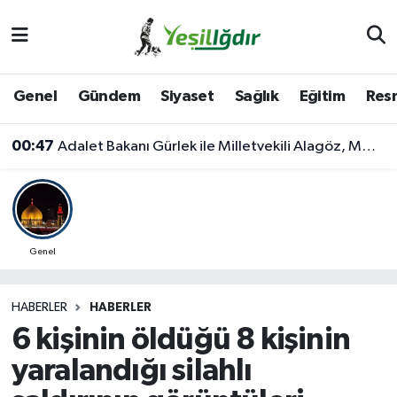
Iğdır Nöbetçi Eczaneler
Genel
Gündem
Siyaset
Sağlık
Eğitim
Resm
Iğdır Hava Durumu
00:47
Adalet Bakanı Gürlek ile Milletvekili Alagöz, MHP İl Başkanlığını Ziyaret Etti
İğdir Namaz Vakitleri
Iğdır Trafik Yoğunluk Haritası
Süper Lig Puan Durumu ve Fikstür
Genel
Tüm Manşetler
HABERLER
HABERLER
6 kişinin öldüğü 8 kişinin
Son Dakika Haberleri
yaralandığı silahlı
Haber Arşivi