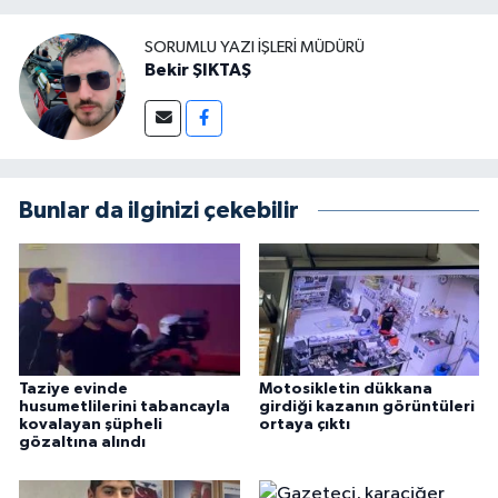
SORUMLU YAZI İŞLERI MÜDÜRÜ
Bekir ŞIKTAŞ
Bunlar da ilginizi çekebilir
Taziye evinde
Motosikletin dükkana
husumetlilerini tabancayla
girdiği kazanın görüntüleri
kovalayan şüpheli
ortaya çıktı
gözaltına alındı