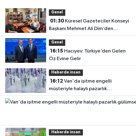
Genel
01:30
Küresel Gazeteciler Konseyi
Başkanı Mehmet Ali Dim’den
Gazetemize Ziyaret
Genel
16:15
Hacıyev: Türkiye’den Gelen
Öz Evine Gelir
Haberde insan
16:12
Van'da işitme engelli
müşteriyle halaylı pazarlık
gülümsetti
Haberde insan