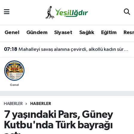
Iğdır Nöbetçi Eczaneler
Genel
Gündem
Siyaset
Sağlık
Eğitim
Resm
Iğdır Hava Durumu
07:18
Mahalleyi savaş alanına çevirdi, alkollü kadın sürücü karıştığı kazayı unuttu
İğdir Namaz Vakitleri
Iğdır Trafik Yoğunluk Haritası
Süper Lig Puan Durumu ve Fikstür
Genel
Tüm Manşetler
HABERLER
HABERLER
7 yaşındaki Pars, Güney
Son Dakika Haberleri
Kutbu'nda Türk bayrağı
Haber Arşivi