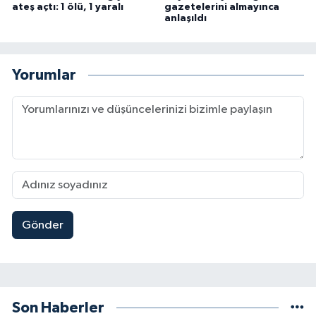
ateş açtı: 1 ölü, 1 yaralı
gazetelerini almayınca
anlaşıldı
Yorumlar
Gönder
Son Haberler