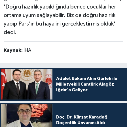
'Doğru hazırlık yapıldığında bence çocuklar her
ortama uyum sağlayabilir. Biz de doğru hazırlık
yapıp Pars'ın bu hayalini gerçekleştirmiş olduk'
dedi.
Kaynak:
İHA
Adalet Bakanı Akın Gürlek ile
Milletvekili Cantürk Alagöz
Iğdır’a Geliyor
Doç. Dr. Kürşat Karadağ
Doçentlik Unvanını Aldı