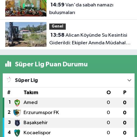
14:59
Van'da sabah namazı
buluşmaları
Genel
13:58
Alican Köyünde Su Kesintisi
Giderildi: Ekipler Anında Müdahale
Etti
Süper Lig Puan Durumu
Süper Lig
#
Takım
O
P
1
Amed
0
0
2
Erzurumspor FK
0
0
3
Başakşehir
0
0
4
Kocaelispor
0
0