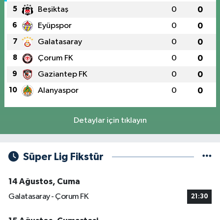
5
Beşiktaş
0
0
6
Eyüpspor
0
0
7
Galatasaray
0
0
8
Çorum FK
0
0
9
Gaziantep FK
0
0
10
Alanyaspor
0
0
Detaylar için tıklayın
Süper Lig Fikstür
14 Ağustos, Cuma
Galatasaray - Çorum FK
21:30