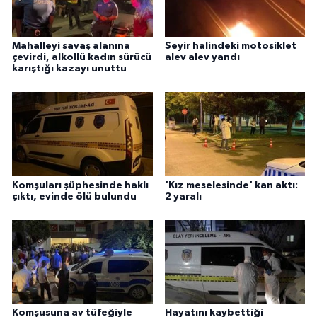
Mahalleyi savaş alanına
Seyir halindeki motosiklet
çevirdi, alkollü kadın sürücü
alev alev yandı
karıştığı kazayı unuttu
Komşuları şüphesinde haklı
'Kız meselesinde' kan aktı:
çıktı, evinde ölü bulundu
2 yaralı
Komşusuna av tüfeğiyle
Hayatını kaybettiği