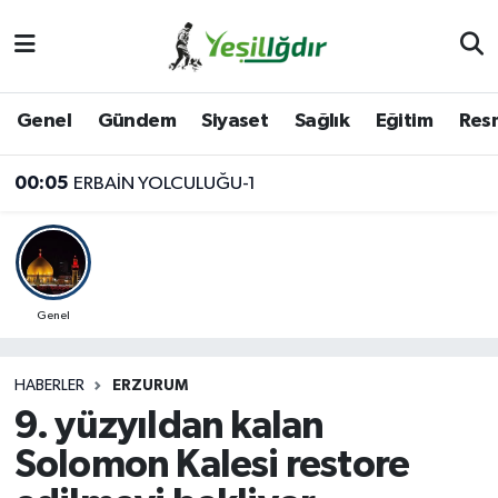
Iğdır Nöbetçi Eczaneler
Genel
Gündem
Siyaset
Sağlık
Eğitim
Resm
Iğdır Hava Durumu
00:05
ERBAİN YOLCULUĞU-1
İğdir Namaz Vakitleri
Iğdır Trafik Yoğunluk Haritası
Süper Lig Puan Durumu ve Fikstür
Genel
Tüm Manşetler
HABERLER
ERZURUM
9. yüzyıldan kalan
Son Dakika Haberleri
Solomon Kalesi restore
Haber Arşivi