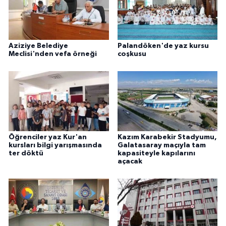
Aziziye Belediye
Palandöken'de yaz kursu
Meclisi'nden vefa örneği
coşkusu
Öğrenciler yaz Kur'an
Kazım Karabekir Stadyumu,
kursları bilgi yarışmasında
Galatasaray maçıyla tam
ter döktü
kapasiteyle kapılarını
açacak