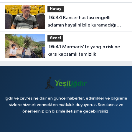
Hatay
16:44
Kanser hastası engelli
adamın hayalini bile kuramadığı
evine kavuşunca döktüğü gözyaşı
Genel
duygulandırdı
16:41
Marmaris'te yangın riskine
karşı kapsamlı temizlik
Iğdır ve çevresine dair en güncel haberler, etkinlikler ve bilgilerle
sizlere hizmet vermekten mutluluk duyuyoruz. Sorularınız ve
önerileriniz için bizimle iletişime geçebilirsiniz.