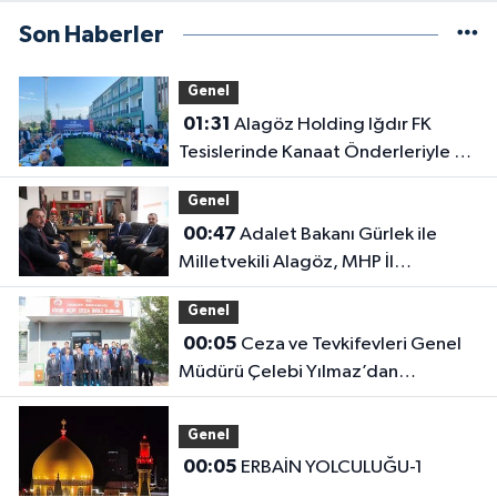
Son Haberler
Genel
01:31
Alagöz Holding Iğdır FK
Tesislerinde Kanaat Önderleriyle Bir
Araya Geldiler
Genel
00:47
Adalet Bakanı Gürlek ile
Milletvekili Alagöz, MHP İl
Başkanlığını Ziyaret Etti
Genel
00:05
Ceza ve Tevkifevleri Genel
Müdürü Çelebi Yılmaz’dan
Iğdır’daki Kurumlara Ziyaret ve
Üretim İncelemesi
Genel
00:05
ERBAİN YOLCULUĞU-1