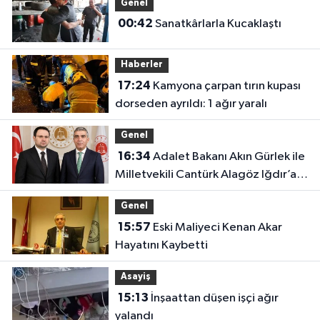
Genel
00:42
Sanatkârlarla Kucaklaştı
Haberler
17:24
Kamyona çarpan tırın kupası
dorseden ayrıldı: 1 ağır yaralı
Genel
16:34
Adalet Bakanı Akın Gürlek ile
Milletvekili Cantürk Alagöz Iğdır’a
Geliyor
Genel
15:57
Eski Maliyeci Kenan Akar
Hayatını Kaybetti
Asayiş
15:13
İnşaattan düşen işçi ağır
yalandı