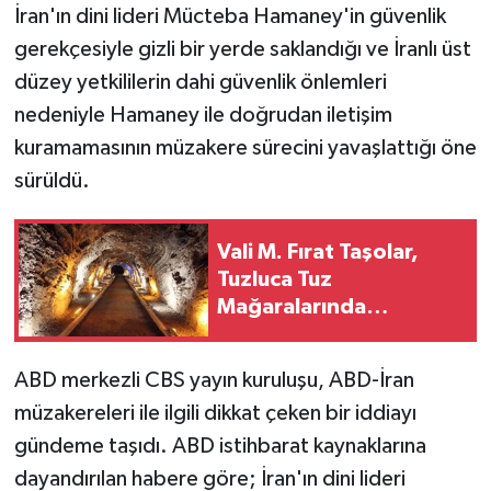
İran'ın dini lideri Mücteba Hamaney'in güvenlik
gerekçesiyle gizli bir yerde saklandığı ve İranlı üst
düzey yetkililerin dahi güvenlik önlemleri
nedeniyle Hamaney ile doğrudan iletişim
kuramamasının müzakere sürecini yavaşlattığı öne
sürüldü.
Vali M. Fırat Taşolar,
Tuzluca Tuz
Mağaralarında
İncelemelerde Bulundu
ABD merkezli CBS yayın kuruluşu, ABD-İran
müzakereleri ile ilgili dikkat çeken bir iddiayı
gündeme taşıdı. ABD istihbarat kaynaklarına
dayandırılan habere göre; İran'ın dini lideri