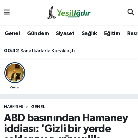
Iğdır Nöbetçi Eczaneler
Genel
Gündem
Siyaset
Sağlık
Eğitim
Resm
Iğdır Hava Durumu
00:42
Sanatkârlarla Kucaklaştı
İğdir Namaz Vakitleri
Iğdır Trafik Yoğunluk Haritası
Süper Lig Puan Durumu ve Fikstür
Genel
Tüm Manşetler
HABERLER
GENEL
ABD basınından Hamaney
Son Dakika Haberleri
iddiası: 'Gizli bir yerde
Haber Arşivi