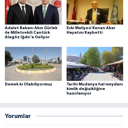
Adalet Bakanı Akın Gürlek
Eski Maliyeci Kenan Akar
ile Milletvekili Cantürk
Hayatını Kaybetti
Alagöz Iğdır’a Geliyor
Demek ki Olabiliyormuş
Tarihi Mudanya hal meydanı
kimlik değişikliğine
hazırlanıyor
Yorumlar