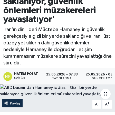
saklanıyor, güvenlik
önlemleri müzakereleri
yavaşlatıyor'
İran'ın dini lideri Mücteba Hamaney'in güvenlik
gerekçesiyle gizli bir yerde saklandığı ve İranlı üst
düzey yetkililerin dahi güvenlik önlemleri
nedeniyle Hamaney ile doğrudan iletişim
kuramamasının müzakere sürecini yavaşlattığı öne
sürüldü.
HATEM POLAT
25.05.2026 - 07:33
25.05.2026 - 08:
EDITÖR
YAYINLANMA
GÜNCELLEME
Paylaş
-
+
A
A