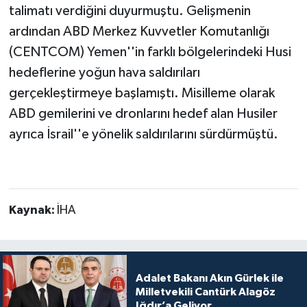
talimatı verdiğini duyurmuştu. Gelişmenin
ardından ABD Merkez Kuvvetler Komutanlığı
(CENTCOM) Yemen''in farklı bölgelerindeki Husi
hedeflerine yoğun hava saldırıları
gerçekleştirmeye başlamıştı. Misilleme olarak
ABD gemilerini ve dronlarını hedef alan Husiler
ayrıca İsrail''e yönelik saldırılarını sürdürmüştü.
Kaynak:
İHA
Adalet Bakanı Akın Gürlek ile
Milletvekili Cantürk Alagöz
Iğdır’a Geliyor