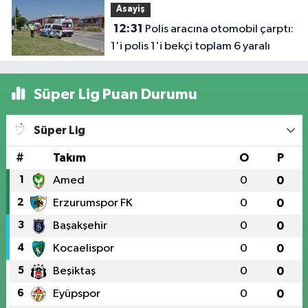
Asayiş
12:31
Polis aracına otomobil çarptı:
1'i polis 1'i bekçi toplam 6 yaralı
Süper Lig Puan Durumu
Süper Lig
#
Takım
O
P
1
Amed
0
0
2
Erzurumspor FK
0
0
3
Başakşehir
0
0
4
Kocaelispor
0
0
5
Beşiktaş
0
0
6
Eyüpspor
0
0