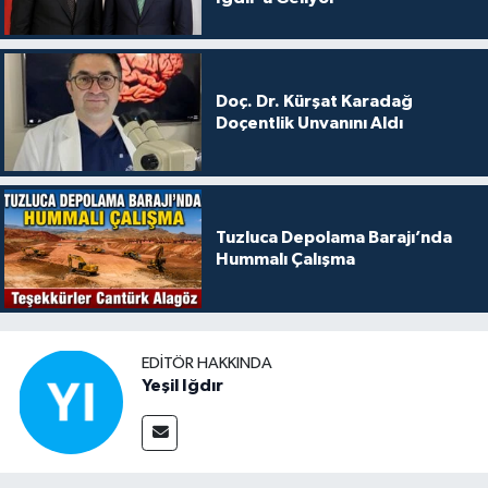
Doç. Dr. Kürşat Karadağ
Doçentlik Unvanını Aldı
Tuzluca Depolama Barajı’nda
Hummalı Çalışma
EDITÖR HAKKINDA
Yeşil Iğdır