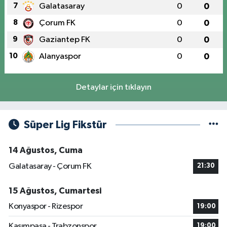
7
Galatasaray
0
0
8
Çorum FK
0
0
9
Gaziantep FK
0
0
10
Alanyaspor
0
0
Detaylar için tıklayın
Süper Lig Fikstür
14 Ağustos, Cuma
Galatasaray - Çorum FK
21:30
15 Ağustos, Cumartesi
Konyaspor - Rizespor
19:00
Kasımpaşa - Trabzonspor
19:00