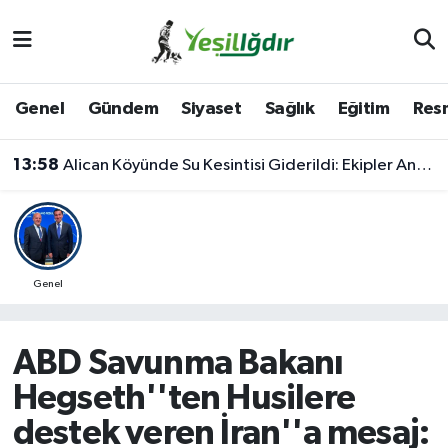
Iğdır Nöbetçi Eczaneler
Genel
Gündem
Siyaset
Sağlık
Eğitim
Resm
Iğdır Hava Durumu
13:58
Alican Köyünde Su Kesintisi Giderildi: Ekipler Anında Müdahale Etti
İğdir Namaz Vakitleri
Iğdır Trafik Yoğunluk Haritası
Süper Lig Puan Durumu ve Fikstür
Genel
Tüm Manşetler
ABD Savunma Bakanı
Son Dakika Haberleri
Hegseth''ten Husilere
destek veren İran''a mesaj:
Haber Arşivi