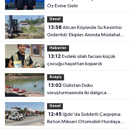
Öz Evine Gelir
Genel
13:58
Alican Köyünde Su Kesintisi
Giderildi: Ekipler Anında Müdahale
Etti
Haberler
13:12
Evdeki silah faciası küçük
çocuğu hayattan kopardı
Asayiş
13:02
Gülistan Doku
soruşturmasında iki dalgıca
tutuklama
Genel
12:45
Iğdır’da Şiddetli Çarpışma:
Beton Mikseri Otomobili Hurdaya
Çevirdi (4 Yaralı)