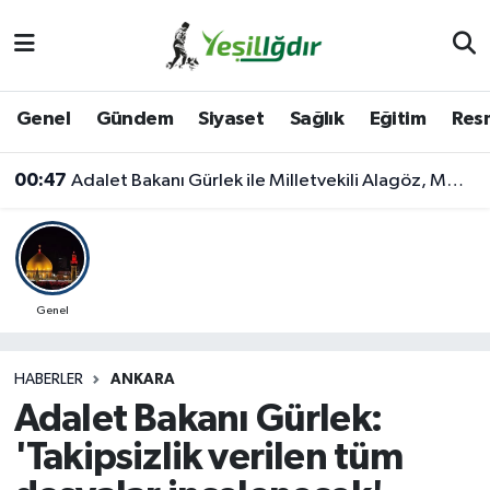
Iğdır Nöbetçi Eczaneler
Genel
Gündem
Siyaset
Sağlık
Eğitim
Resm
Iğdır Hava Durumu
00:47
Adalet Bakanı Gürlek ile Milletvekili Alagöz, MHP İl Başkanlığını Ziyaret Etti
İğdir Namaz Vakitleri
Iğdır Trafik Yoğunluk Haritası
Süper Lig Puan Durumu ve Fikstür
Genel
Tüm Manşetler
HABERLER
ANKARA
Adalet Bakanı Gürlek:
Son Dakika Haberleri
'Takipsizlik verilen tüm
Haber Arşivi