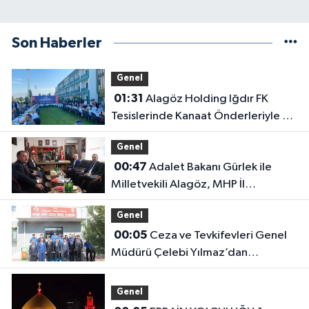
Son Haberler
Genel
01:31
Alagöz Holding Iğdır FK
Tesislerinde Kanaat Önderleriyle Bir
Araya Geldiler
Genel
00:47
Adalet Bakanı Gürlek ile
Milletvekili Alagöz, MHP İl
Başkanlığını Ziyaret Etti
Genel
00:05
Ceza ve Tevkifevleri Genel
Müdürü Çelebi Yılmaz’dan
Iğdır’daki Kurumlara Ziyaret ve
Üretim İncelemesi
Genel