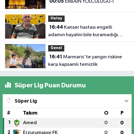
00:05
ERBAİN YOLCULUĞU-1
Hatay
16:44
Kanser hastası engelli
adamın hayalini bile kuramadığı
evine kavuşunca döktüğü gözyaşı
Genel
duygulandırdı
16:41
Marmaris'te yangın riskine
karşı kapsamlı temizlik
Süper Lig Puan Durumu
Süper Lig
#
Takım
O
P
1
Amed
0
0
2
Erzurumspor FK
0
0