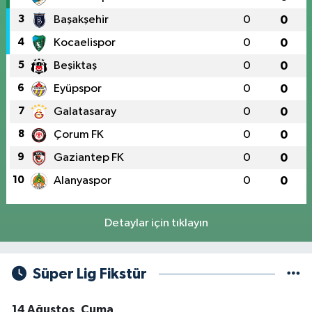
3
Başakşehir
0
0
4
Kocaelispor
0
0
5
Beşiktaş
0
0
6
Eyüpspor
0
0
7
Galatasaray
0
0
8
Çorum FK
0
0
9
Gaziantep FK
0
0
10
Alanyaspor
0
0
Detaylar için tıklayın
Süper Lig Fikstür
14 Ağustos, Cuma