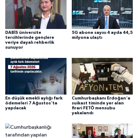
DABİS üniversite
5G abone sayısı 4 ayda 44,5
tercihlerinde gençlere
milyona ulaştı
veriye dayalı rehberlik
sunuyor
En düşük emekli aylığı fark
Cumhurbaşkanı Erdoğan'a
ödemeleri 7 Ağustos'ta
suikast timinde yer alan
yapılacak
firari FETÖ mensubu
yakalandı