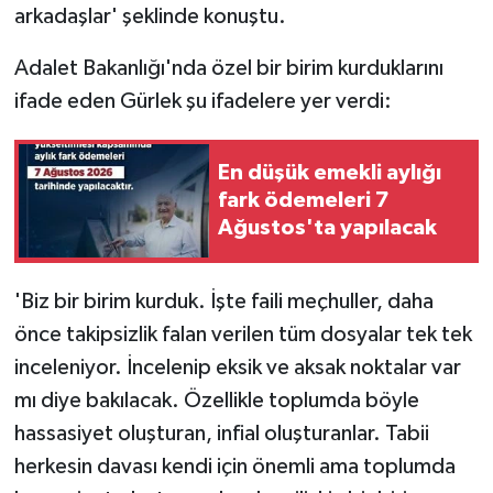
arkadaşlar' şeklinde konuştu.
Adalet Bakanlığı'nda özel bir birim kurduklarını
ifade eden Gürlek şu ifadelere yer verdi:
En düşük emekli aylığı
fark ödemeleri 7
Ağustos'ta yapılacak
'Biz bir birim kurduk. İşte faili meçhuller, daha
önce takipsizlik falan verilen tüm dosyalar tek tek
inceleniyor. İncelenip eksik ve aksak noktalar var
mı diye bakılacak. Özellikle toplumda böyle
hassasiyet oluşturan, infial oluşturanlar. Tabii
herkesin davası kendi için önemli ama toplumda