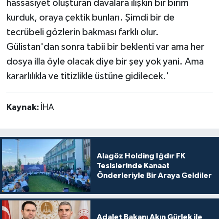
hassasiyet oluşturan davalara ilişkin bir birim
kurduk, oraya çektik bunları. Şimdi bir de
tecrübeli gözlerin bakması farklı olur.
Gülistan'dan sonra tabii bir beklenti var ama her
dosya illa öyle olacak diye bir şey yok yani. Ama
kararlılıkla ve titizlikle üstüne gidilecek.'
Kaynak:
İHA
Alagöz Holding Iğdır FK
Tesislerinde Kanaat
Önderleriyle Bir Araya Geldiler
Adalet Bakanı Akın Gürlek ile