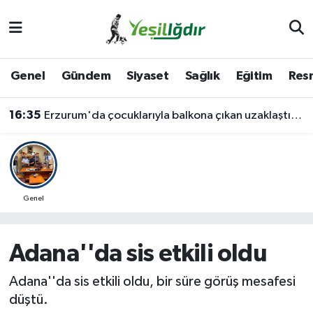
Iğdır Nöbetçi Eczaneler
Genel
Gündem
Siyaset
Sağlık
Eğitim
Resm
Iğdır Hava Durumu
16:35
Erzurum'da çocuklarıyla balkona çıkan uzaklaştırma kararlı koca ikna edildi
İğdir Namaz Vakitleri
Iğdır Trafik Yoğunluk Haritası
Süper Lig Puan Durumu ve Fikstür
Genel
Tüm Manşetler
Adana''da sis etkili oldu
Son Dakika Haberleri
Adana''da sis etkili oldu, bir süre görüş mesafesi
düştü.
Haber Arşivi