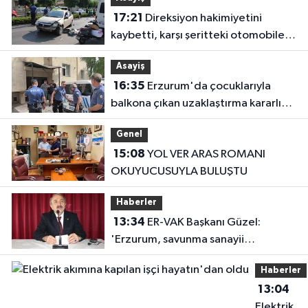
17:21
Direksiyon hakimiyetini
kaybetti, karşı şeritteki otomobile
çarptı
Asayiş
16:35
Erzurum'da çocuklarıyla
balkona çıkan uzaklaştırma kararlı
koca ikna edildi
Genel
15:08
YOL VER ARAS ROMANI
OKUYUCUSUYLA BULUŞTU
Haberler
13:34
ER-VAK Başkanı Güzel:
'Erzurum, savunma sanayii
ekosistemine daha güçlü şekilde
Haberler
dâhil edilmeli'
13:04
Elektrik