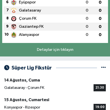
6
Eyüpspor
0
0
7
Galatasaray
0
0
8
Çorum FK
0
0
9
Gaziantep FK
0
0
10
Alanyaspor
0
0
Detaylar için tıklayın
Süper Lig Fikstür
14 Ağustos, Cuma
Galatasaray - Çorum FK
21:30
15 Ağustos, Cumartesi
Konyaspor - Rizespor
19:00