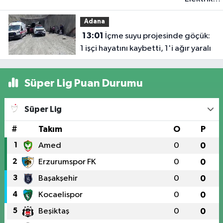
akımına
Adana
kapılan işç
13:01
İçme suyu projesinde göçük:
hayatın'd
1 işçi hayatını kaybetti, 1'i ağır yaralı
oldu
Süper Lig Puan Durumu
Süper Lig
#
Takım
O
P
1
Amed
0
0
2
Erzurumspor FK
0
0
3
Başakşehir
0
0
4
Kocaelispor
0
0
5
Beşiktaş
0
0