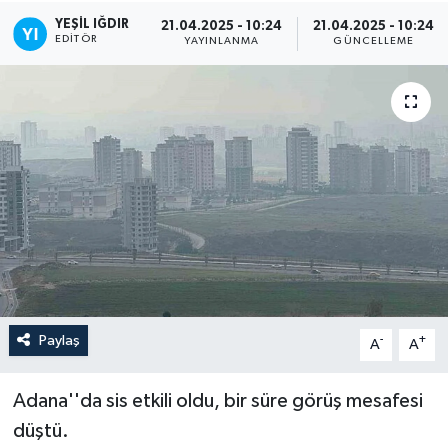
YEŞIL IĞDIR
21.04.2025 - 10:24
21.04.2025 - 10:24
EDITÖR
YAYINLANMA
GÜNCELLEME
Paylaş
-
+
A
A
Adana''da sis etkili oldu, bir süre görüş mesafesi
düştü.