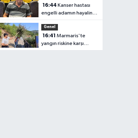
16:44
Kanser hastası
engelli adamın hayalini
bile kuramadığı evine
Genel
kavuşunca döktüğü
16:41
Marmaris'te
gözyaşı duygulandırdı
yangın riskine karşı
kapsamlı temizlik