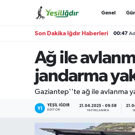
Genel
Gü
Iğdır Nöbetçi Eczaneler
Son Dakika Iğdır Haberleri
00:47
Ad
Iğdır Hava Durumu
Ağ ile avlan
İğdir Namaz Vakitleri
Iğdır Trafik Yoğunluk Haritası
jandarma yak
Süper Lig Puan Durumu ve Fikstür
Gaziantep''te ağ ile avlanma y
Tüm Manşetler
YEŞIL IĞDIR
21.04.2025 - 09:58
21.0
EDITÖR
YAYINLANMA
G
Son Dakika Haberleri
Haber Arşivi