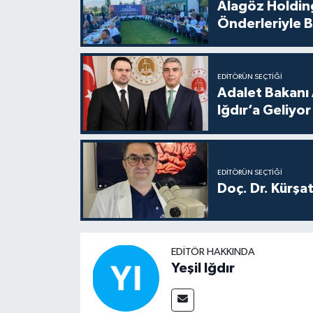
Alagöz Holding
Önderleriyle B
EDITÖRÜN SEÇTIĞI
Adalet Bakanı 
Iğdır’a Geliyor
EDITÖRÜN SEÇTIĞI
Doç. Dr. Kürşa
EDITÖR HAKKINDA
Yeşil Iğdır