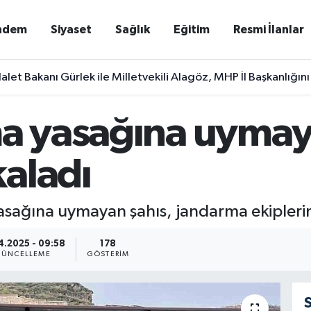
ndem
Siyaset
Sağlık
Eğitim
Resmi İlanlar
alet Bakanı Gürlek ile Milletvekili Alagöz, MHP İl Başkanlığını
ma yasağına uymay
aladı
asağına uymayan şahıs, jandarma ekipleri
4.2025 - 09:58
178
ÜNCELLEME
GÖSTERIM