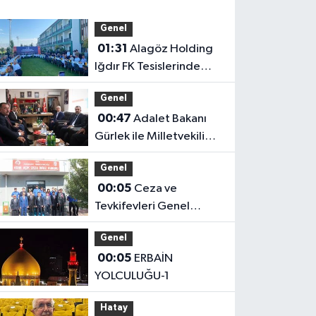
Genel
01:31
Alagöz Holding
Iğdır FK Tesislerinde
Kanaat Önderleriyle Bir
Genel
Araya Geldiler
00:47
Adalet Bakanı
Gürlek ile Milletvekili
Alagöz, MHP İl
Genel
Başkanlığını Ziyaret Etti
00:05
Ceza ve
Tevkifevleri Genel
Müdürü Çelebi
Genel
Yılmaz’dan Iğdır’daki
00:05
ERBAİN
Kurumlara Ziyaret ve
YOLCULUĞU-1
Üretim İncelemesi
Hatay