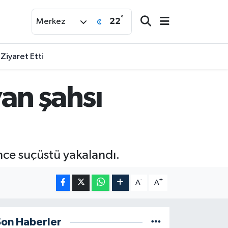
°
22
Merkez
 Ziyaret Etti
an şahsı
nce suçüstü yakalandı.
-
+
A
A
Son Haberler