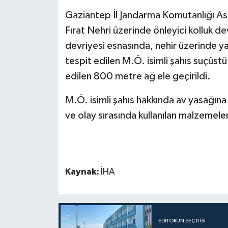
Gaziantep İl Jandarma Komutanlığı Asa
Fırat Nehri üzerinde önleyici kolluk devr
devriyesi esnasında, nehir üzerinde y
tespit edilen M.Ö. isimli şahıs suçüst
edilen 800 metre ağ ele geçirildi.
M.Ö. isimli şahıs hakkında av yasağına
ve olay sırasında kullanılan malzemele
Kaynak:
İHA
EDITÖRÜN SEÇTIĞI