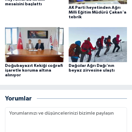
mesaisini başlattı
AK Parti heyetinden Ağrı
Milli Eğitim Müdürü Çakan'a
tebrik
Doğubayazıt Kekiği coğrafi
Dağcılar Ağrı Dağı'nın
işaretle koruma altına
beyaz zirvesine ulaştı
alınıyor
Yorumlar