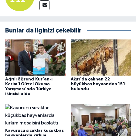
Bunlar da ilginizi çekebilir
Ağrılı öğrenci Kur'an-ı
Ağrı'da çalınan 22
Kerim'i Güzel Okuma
büyükbaş hayvandan 15'i
Yarışması'nda Türkiye
bulundu
ikincisi oldu
Kavurucu sıcaklar küçükbaş
hayvanlarda kırkım