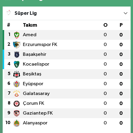
Süper Lig
#
Takım
O
P
1
Amed
0
0
2
Erzurumspor FK
0
0
3
Başakşehir
0
0
4
Kocaelispor
0
0
5
Beşiktaş
0
0
6
Eyüpspor
0
0
7
Galatasaray
0
0
8
Çorum FK
0
0
9
Gaziantep FK
0
0
10
Alanyaspor
0
0