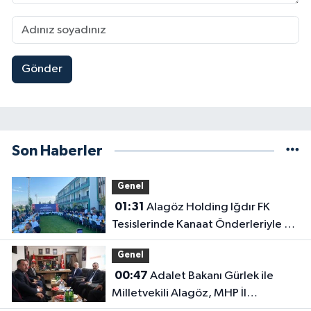
Gönder
Son Haberler
Genel
01:31
Alagöz Holding Iğdır FK
Tesislerinde Kanaat Önderleriyle Bir
Araya Geldiler
Genel
00:47
Adalet Bakanı Gürlek ile
Milletvekili Alagöz, MHP İl
Başkanlığını Ziyaret Etti