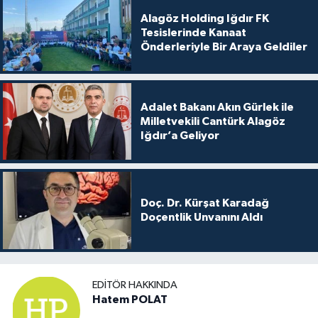
Alagöz Holding Iğdır FK
Tesislerinde Kanaat
Önderleriyle Bir Araya Geldiler
Adalet Bakanı Akın Gürlek ile
Milletvekili Cantürk Alagöz
Iğdır’a Geliyor
Doç. Dr. Kürşat Karadağ
Doçentlik Unvanını Aldı
EDITÖR HAKKINDA
Hatem POLAT