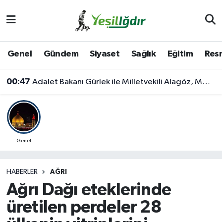
Iğdır Nöbetçi Eczaneler
Genel
Gündem
Siyaset
Sağlık
Eğitim
Resm
Iğdır Hava Durumu
00:47
Adalet Bakanı Gürlek ile Milletvekili Alagöz, MHP İl Başkanlığını Ziyaret Etti
İğdir Namaz Vakitleri
Iğdır Trafik Yoğunluk Haritası
Süper Lig Puan Durumu ve Fikstür
Genel
Tüm Manşetler
HABERLER
AĞRI
Ağrı Dağı eteklerinde
Son Dakika Haberleri
üretilen perdeler 28
Haber Arşivi