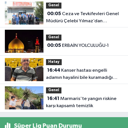
Genel
00:05
Ceza ve Tevkifevleri Genel
Müdürü Çelebi Yılmaz’dan
Iğdır’daki Kurumlara Ziyaret ve
Üretim İncelemesi
Genel
00:05
ERBAİN YOLCULUĞU-1
Hatay
16:44
Kanser hastası engelli
adamın hayalini bile kuramadığı
evine kavuşunca döktüğü gözyaşı
Genel
duygulandırdı
16:41
Marmaris'te yangın riskine
karşı kapsamlı temizlik
Süper Lig Puan Durumu