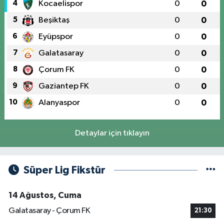
4
Kocaelispor
0
0
5
Beşiktaş
0
0
6
Eyüpspor
0
0
7
Galatasaray
0
0
8
Çorum FK
0
0
9
Gaziantep FK
0
0
10
Alanyaspor
0
0
Detaylar için tıklayın
Süper Lig Fikstür
14 Ağustos, Cuma
Galatasaray - Çorum FK
21:30