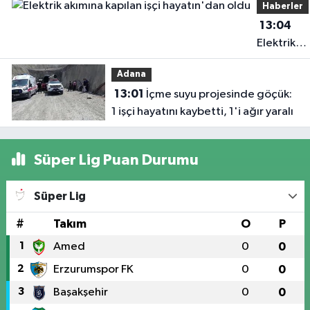
Haberler
dâhil edilmeli'
13:04
Elektrik
akımına
Adana
kapılan işç
13:01
İçme suyu projesinde göçük:
hayatın'd
1 işçi hayatını kaybetti, 1'i ağır yaralı
oldu
Süper Lig Puan Durumu
Süper Lig
#
Takım
O
P
1
Amed
0
0
2
Erzurumspor FK
0
0
3
Başakşehir
0
0