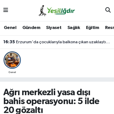
Iğdır Nöbetçi Eczaneler
Genel
Gündem
Siyaset
Sağlık
Eğitim
Resm
Iğdır Hava Durumu
16:35
Erzurum'da çocuklarıyla balkona çıkan uzaklaştırma kararlı koca ikna edildi
İğdir Namaz Vakitleri
Iğdır Trafik Yoğunluk Haritası
Süper Lig Puan Durumu ve Fikstür
Genel
Tüm Manşetler
Ağrı merkezli yasa dışı
Son Dakika Haberleri
bahis operasyonu: 5 ilde
20 gözaltı
Haber Arşivi