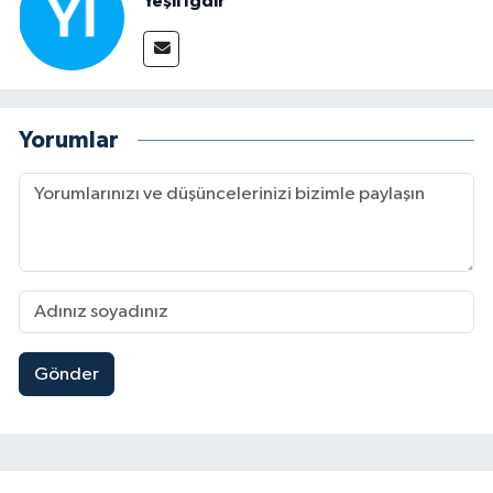
Yeşil Iğdır
Yorumlar
Gönder