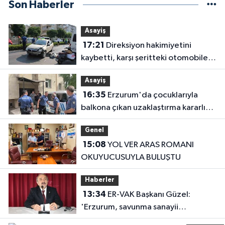
Son Haberler
Asayiş
17:21
Direksiyon hakimiyetini
kaybetti, karşı şeritteki otomobile
çarptı
Asayiş
16:35
Erzurum'da çocuklarıyla
balkona çıkan uzaklaştırma kararlı
koca ikna edildi
Genel
15:08
YOL VER ARAS ROMANI
OKUYUCUSUYLA BULUŞTU
Haberler
13:34
ER-VAK Başkanı Güzel:
'Erzurum, savunma sanayii
ekosistemine daha güçlü şekilde