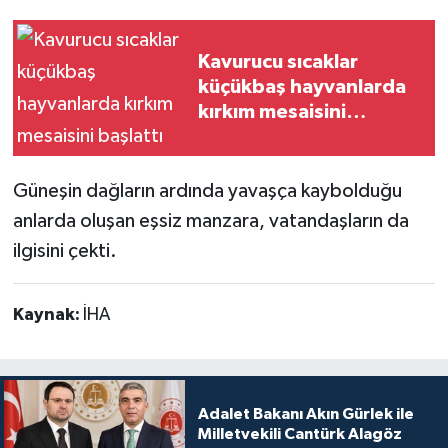
Kavurucu sıcaklar
küçükbaş hayvanlarda
kırkım mesaisini
başlattı
Güneşin dağların ardında yavaşça kaybolduğu
anlarda oluşan eşsiz manzara, vatandaşların da
ilgisini çekti.
Kaynak:
İHA
Adalet Bakanı Akın Gürlek ile
Milletvekili Cantürk Alagöz