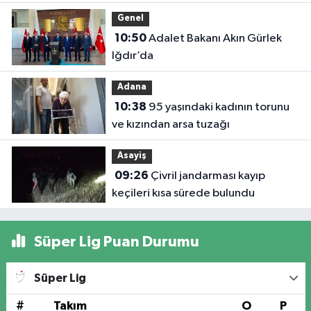
“Daha Yaşanabilir Çevre İçin
Genel
Sahadayız”
10:50
Adalet Bakanı Akın Gürlek
Iğdır’da
Adana
10:38
95 yaşındaki kadının torunu
ve kızından arsa tuzağı
Asayiş
09:26
Çivril jandarması kayıp
keçileri kısa sürede bulundu
Süper Lig Puan Durumu
Süper Lig
#
Takım
O
P