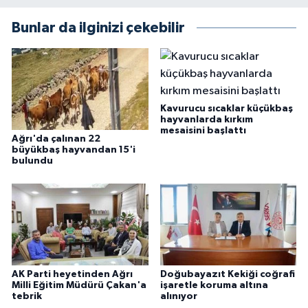
Bunlar da ilginizi çekebilir
Kavurucu sıcaklar küçükbaş
hayvanlarda kırkım
mesaisini başlattı
Ağrı'da çalınan 22
büyükbaş hayvandan 15'i
bulundu
AK Parti heyetinden Ağrı
Doğubayazıt Kekiği coğrafi
Milli Eğitim Müdürü Çakan'a
işaretle koruma altına
tebrik
alınıyor