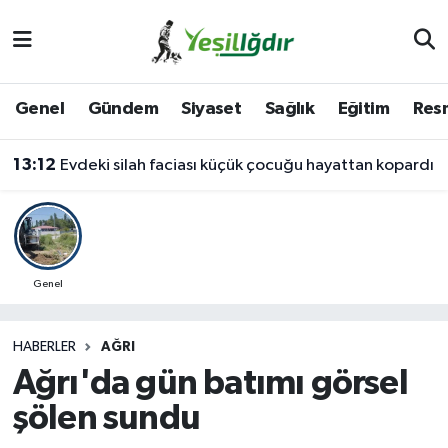
Iğdır Nöbetçi Eczaneler
Genel
Gündem
Siyaset
Sağlık
Eğitim
Resm
Iğdır Hava Durumu
13:12
Evdeki silah faciası küçük çocuğu hayattan kopardı
İğdir Namaz Vakitleri
Iğdır Trafik Yoğunluk Haritası
Süper Lig Puan Durumu ve Fikstür
Genel
Tüm Manşetler
HABERLER
AĞRI
Ağrı'da gün batımı görsel
Son Dakika Haberleri
şölen sundu
Haber Arşivi