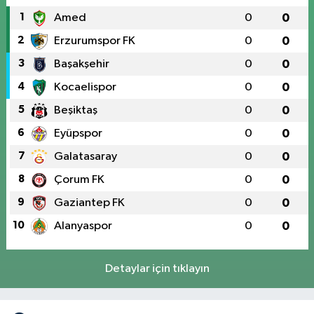
1
Amed
0
0
2
Erzurumspor FK
0
0
3
Başakşehir
0
0
4
Kocaelispor
0
0
5
Beşiktaş
0
0
6
Eyüpspor
0
0
7
Galatasaray
0
0
8
Çorum FK
0
0
9
Gaziantep FK
0
0
10
Alanyaspor
0
0
Detaylar için tıklayın