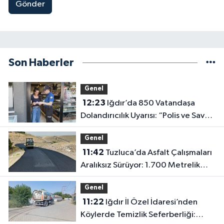
Gönder
Son Haberler
Genel
12:23
Iğdır’da 850 Vatandaşa
Dolandırıcılık Uyarısı: “Polis ve Savcı
Para İstemez”
Genel
11:42
Tuzluca’da Asfalt Çalışmaları
Aralıksız Sürüyor: 1.700 Metrelik
Kısım Tamamlandı
Genel
11:22
Iğdır İl Özel İdaresi’nden
Köylerde Temizlik Seferberliği: