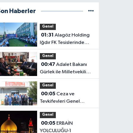
Son Haberler
Genel
01:31
Alagöz Holding
Iğdır FK Tesislerinde
Kanaat Önderleriyle Bir
Genel
Araya Geldiler
00:47
Adalet Bakanı
Gürlek ile Milletvekili
Alagöz, MHP İl
Genel
Başkanlığını Ziyaret Etti
00:05
Ceza ve
Tevkifevleri Genel
Müdürü Çelebi
Genel
Yılmaz’dan Iğdır’daki
00:05
ERBAİN
Kurumlara Ziyaret ve
YOLCULUĞU-1
Üretim İncelemesi