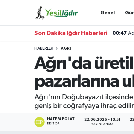
Genel
Gü
Iğdır Nöbetçi Eczaneler
Son Dakika Iğdır Haberleri
00:47
Ad
Iğdır Hava Durumu
HABERLER
AĞRI
İğdir Namaz Vakitleri
Ağrı'da üreti
Iğdır Trafik Yoğunluk Haritası
pazarlarına ul
Süper Lig Puan Durumu ve Fikstür
Ağrı'nın Doğubayazıt ilçesinde
Tüm Manşetler
geniş bir coğrafyaya ihraç edil
Son Dakika Haberleri
HATEM POLAT
22.06.2026 - 10:51
22
EDITÖR
YAYINLANMA
Haber Arşivi