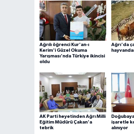
Ağrılı öğrenci Kur'an-ı
Ağrı'da ç
Kerim'i Güzel Okuma
hayvandan
Yarışması'nda Türkiye ikincisi
oldu
AK Parti heyetinden Ağrı Milli
Doğubayaz
Eğitim Müdürü Çakan'a
işaretle k
tebrik
alınıyor