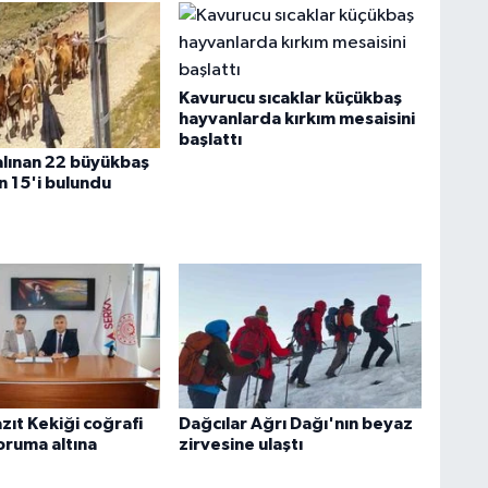
Kavurucu sıcaklar küçükbaş
hayvanlarda kırkım mesaisini
başlattı
alınan 22 büyükbaş
 15'i bulundu
ıt Kekiği coğrafi
Dağcılar Ağrı Dağı'nın beyaz
oruma altına
zirvesine ulaştı