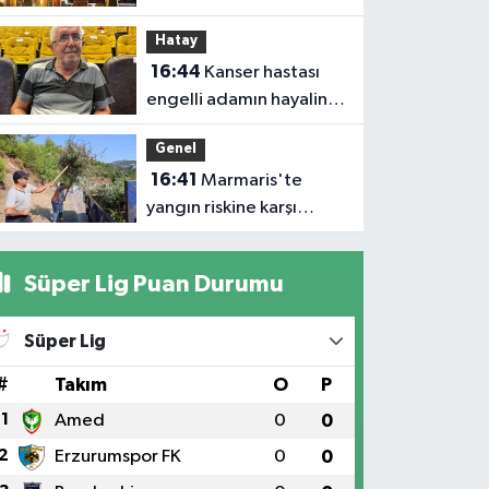
Hatay
16:44
Kanser hastası
engelli adamın hayalini
bile kuramadığı evine
Genel
kavuşunca döktüğü
16:41
Marmaris'te
gözyaşı duygulandırdı
yangın riskine karşı
kapsamlı temizlik
Süper Lig Puan Durumu
Süper Lig
#
Takım
O
P
1
Amed
0
0
2
Erzurumspor FK
0
0