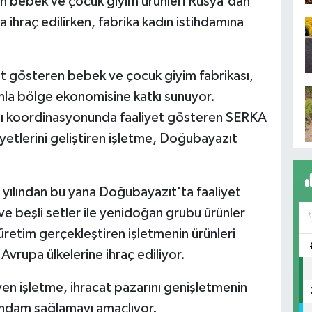
en bebek ve çocuk giyim ürünleri Rusya'dan
ihraç edilirken, fabrika kadın istihdamına
et gösteren bebek ve çocuk giyim fabrikası,
mla bölge ekonomisine katkı sunuyor.
ğı koordinasyonunda faaliyet gösteren SERKA
liyetlerini geliştiren işletme, Doğubayazıt
 yılından bu yana Doğubayazıt'ta faaliyet
ve beşli setler ile yenidoğan grubu ürünler
t üretim gerçekleştiren işletmenin ürünleri
Avrupa ülkelerine ihraç ediliyor.
yen işletme, ihracat pazarını genişletmenin
tihdam sağlamayı amaçlıyor.