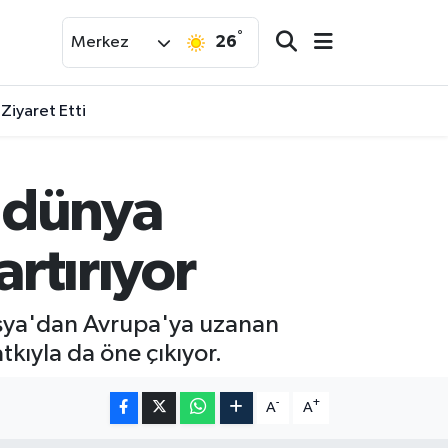
°
26
Merkez
 Ziyaret Etti
i dünya
artırıyor
Rusya'dan Avrupa'ya uzanan
tkıyla da öne çıkıyor.
-
+
A
A