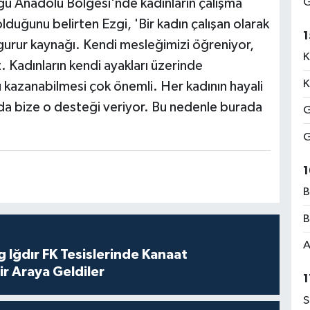
G
ğu Anadolu Bölgesi'nde kadınların çalışma
 olduğunu belirten Ezgi, 'Bir kadın çalışan olarak
1
gurur kaynağı. Kendi mesleğimizi öğreniyor,
K
 Kadınların kendi ayakları üzerinde
K
kazanabilmesi çok önemli. Her kadının hayali
sı da bize o desteği veriyor. Bu nedenle burada
G
G
1
B
B
A
 Iğdır FK Tesislerinde Kanaat
ir Araya Geldiler
1
S