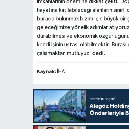
imkanlarının önemine dikkat çekti. Do
hayatına katılabileceği alanların sınırlı
burada bulunmak bizim için büyük bir 
geleceğimize yönelik adımlar atıyoruz.
durabilmesi ve ekonomik özgürlüğünü 
kendi işinin ustası olabilmektir. Bura
çalışmaktan mutluyuz' dedi.
Kaynak:
İHA
EDITÖRÜN SEÇTIĞI
Alagöz Holding
Önderleriyle B