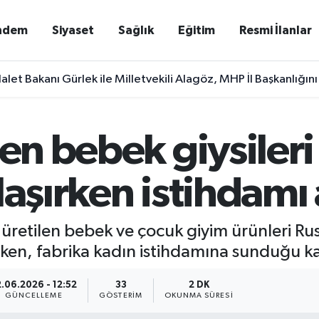
ndem
Siyaset
Sağlık
Eğitim
Resmi İlanlar
alet Bakanı Gürlek ile Milletvekili Alagöz, MHP İl Başkanlığını
len bebek giysiler
aşırken istihdamı 
 üretilen bebek ve çocuk giyim ürünleri 
irken, fabrika kadın istihdamına sunduğu ka
.06.2026 - 12:52
33
2 DK
GÜNCELLEME
GÖSTERIM
OKUNMA SÜRESI