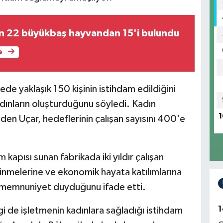
an 22 büyükbaş hayvandan 15'i bulundu
e
de yaklaşık 150 kişinin istihdam edildiğini
kadınların oluşturduğunu söyledi. Kadın
1
eden Uçar, hedeflerinin çalışan sayısını 400'e
kapısı sunan fabrikada iki yıldır çalışan
dinmelerine ve ekonomik hayata katılımlarına
 memnuniyet duyduğunu ifade etti.
1
zgi de işletmenin kadınlara sağladığı istihdam