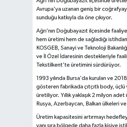
Ağrı'nın Doğubayazıt ilçesinde üretil
Avrupa'ya uzanan geniş bir coğrafyaya 
sunduğu katkıyla da öne çıkıyor.
Ağrı'nın Doğubayazıt ilçesinde faaliy
hem üretimi hem de sağladığı istihda
KOSGEB, Sanayi ve Teknoloji Bakanlı
ve İl Özel İdaresinin destekleriyle faa
Tekstilkent'te üretimini sürdürüyor.
1993 yılında Bursa'da kurulan ve 2018
gösteren fabrikada çıtçıtlı body, üçlü 
üretiliyor. Yıllık yaklaşık 2 milyon ade
Rusya, Azerbaycan, Balkan ülkeleri ve 
Üretim kapasitesini artırmayı hedefle
yanı sıra bölgede daha fazla kişiye is