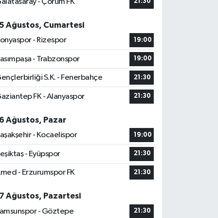
alatasaray - Çorum FK
21:30
5 Ağustos, Cumartesi
onyaspor - Rizespor
19:00
asımpaşa - Trabzonspor
19:00
ençlerbirliği S.K. - Fenerbahçe
21:30
aziantep FK - Alanyaspor
21:30
6 Ağustos, Pazar
aşakşehir - Kocaelispor
19:00
eşiktaş - Eyüpspor
21:30
med - Erzurumspor FK
21:30
7 Ağustos, Pazartesi
amsunspor - Göztepe
21:30