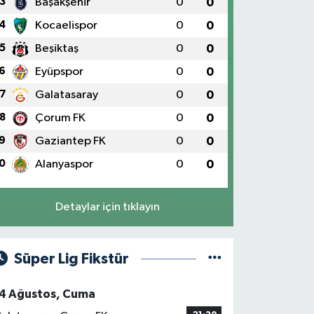
3
Başakşehir
0
0
4
Kocaelispor
0
0
5
Beşiktaş
0
0
6
Eyüpspor
0
0
7
Galatasaray
0
0
8
Çorum FK
0
0
9
Gaziantep FK
0
0
0
Alanyaspor
0
0
Detaylar için tıklayın
Süper Lig Fikstür
4 Ağustos, Cuma