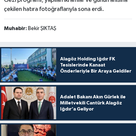
Gezi programı, yapılan ikramlar ve günün anısına
çekilen hatıra fotoğraflarıyla sona erdi.
Muhabir:
Bekir ŞIKTAŞ
Alagöz Holding Iğdır FK
Tesislerinde Kanaat
Önderleriyle Bir Araya Geldiler
Adalet Bakanı Akın Gürlek ile
Milletvekili Cantürk Alagöz
Iğdır’a Geliyor