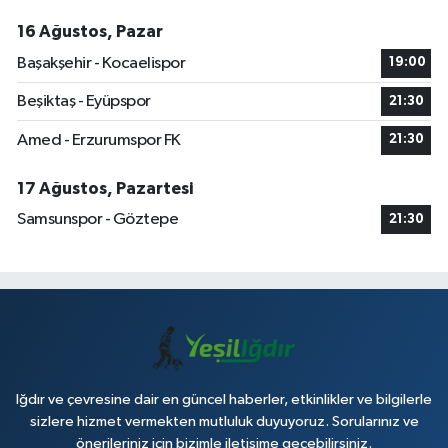
16 Ağustos, Pazar
Başakşehir - Kocaelispor
19:00
Beşiktaş - Eyüpspor
21:30
Amed - Erzurumspor FK
21:30
17 Ağustos, Pazartesi
Samsunspor - Göztepe
21:30
Iğdır ve çevresine dair en güncel haberler, etkinlikler ve bilgilerle
sizlere hizmet vermekten mutluluk duyuyoruz. Sorularınız ve
önerileriniz için bizimle iletişime geçebilirsiniz.