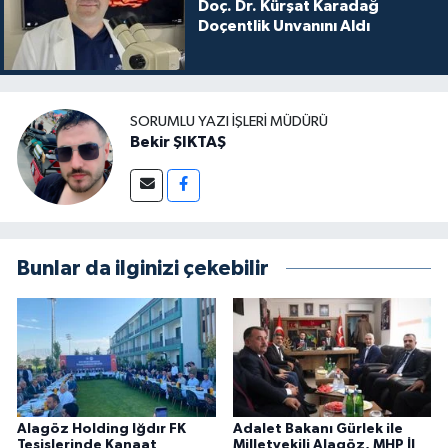
Doç. Dr. Kürşat Karadağ
Doçentlik Unvanını Aldı
SORUMLU YAZI İŞLERI MÜDÜRÜ
Bekir ŞIKTAŞ
Bunlar da ilginizi çekebilir
Alagöz Holding Iğdır FK
Adalet Bakanı Gürlek ile
Tesislerinde Kanaat
Milletvekili Alagöz, MHP İl