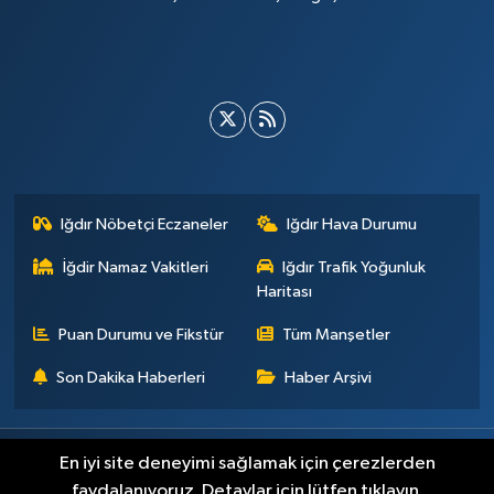
Iğdır Nöbetçi Eczaneler
Iğdır Hava Durumu
İğdir Namaz Vakitleri
Iğdır Trafik Yoğunluk
Haritası
Puan Durumu ve Fikstür
Tüm Manşetler
Son Dakika Haberleri
Haber Arşivi
Künye
İletişim
Çerez Politikası
Gizlilik ilkeleri
En iyi site deneyimi sağlamak için çerezlerden
faydalanıyoruz. Detaylar için lütfen tıklayın.