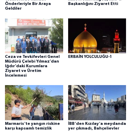
Önderleriyle Bir Araya
Başkanlığını Ziyaret Etti
Geldiler
Ceza ve Tevkifevleri Genel
ERBAİN YOLCULUĞU-1
Müdürü Çelebi Yılmaz’dan
Iğdır’daki Kurumlara
Ziyaret ve Üretim
İncelemesi
Marmaris'te yangın riskine
İBB'den Kızılay'a meydanda
karşı kapsamlı temizlik
yer çıkmadı, Bahçelievler