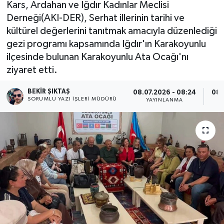
Kars, Ardahan ve Iğdır Kadınlar Meclisi
Derneği(AKI-DER), Serhat illerinin tarihi ve
kültürel değerlerini tanıtmak amacıyla düzenlediği
gezi programı kapsamında Iğdır'ın Karakoyunlu
ilçesinde bulunan Karakoyunlu Ata Ocağı'nı
ziyaret etti.
BEKIR ŞIKTAŞ
08.07.2026 - 08:24
08.
SORUMLU YAZI İŞLERI MÜDÜRÜ
YAYINLANMA