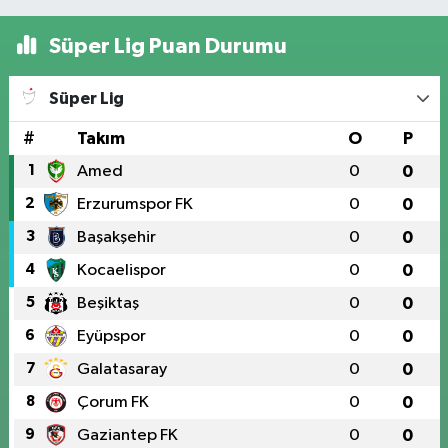
Süper Lig Puan Durumu
Süper Lig
#
Takım
O
P
1
Amed
0
0
2
Erzurumspor FK
0
0
3
Başakşehir
0
0
4
Kocaelispor
0
0
5
Beşiktaş
0
0
6
Eyüpspor
0
0
7
Galatasaray
0
0
8
Çorum FK
0
0
9
Gaziantep FK
0
0