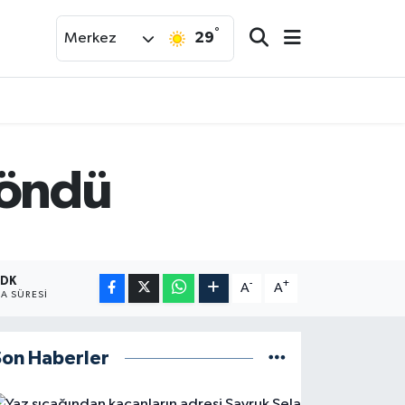
°
29
Merkez
döndü
 DK
-
+
A
A
A SÜRESI
Son Haberler