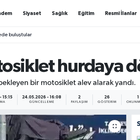
ndem
Siyaset
Sağlık
Eğitim
Resmi İlanlar
ede buluştular
tosiklet hurdaya 
bekleyen bir motosiklet alev alarak yandı.
 15:15
24.05.2026 - 16:08
2
26
1
NMA
GÜNCELLEME
PAYLAŞIM
GÖSTERIM
OKUNM