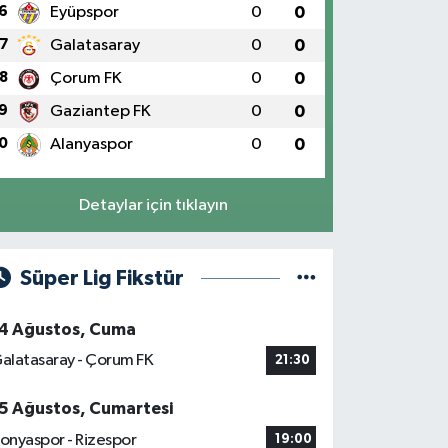
6
Eyüpspor
0
0
7
Galatasaray
0
0
8
Çorum FK
0
0
9
Gaziantep FK
0
0
0
Alanyaspor
0
0
Detaylar için tıklayın
Süper Lig Fikstür
4 Ağustos, Cuma
alatasaray - Çorum FK
21:30
5 Ağustos, Cumartesi
onyaspor - Rizespor
19:00