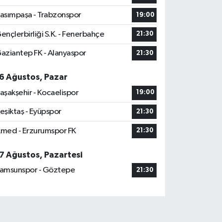
asımpaşa - Trabzonspor
19:00
ençlerbirliği S.K. - Fenerbahçe
21:30
aziantep FK - Alanyaspor
21:30
6 Ağustos, Pazar
aşakşehir - Kocaelispor
19:00
eşiktaş - Eyüpspor
21:30
med - Erzurumspor FK
21:30
7 Ağustos, Pazartesi
amsunspor - Göztepe
21:30