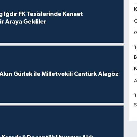
K
 Iğdır FK Tesislerinde Kanaat
G
ir Araya Geldiler
G
1
B
B
Akın Gürlek ile Milletvekili Cantürk Alagöz
A
1
S