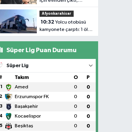
için evinden çıktı,
motosiklet çarpması
Afyonkarahisar
sonucu öldü
10:32
Yolcu otobüsü
kamyonete çarptı: 1 ölü,
15 yaralı
Süper Lig Puan Durumu
Süper Lig
#
Takım
O
P
1
Amed
0
0
2
Erzurumspor FK
0
0
3
Başakşehir
0
0
4
Kocaelispor
0
0
5
Beşiktaş
0
0