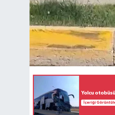
Yolcu otobüsü 
İçeriği Görüntül