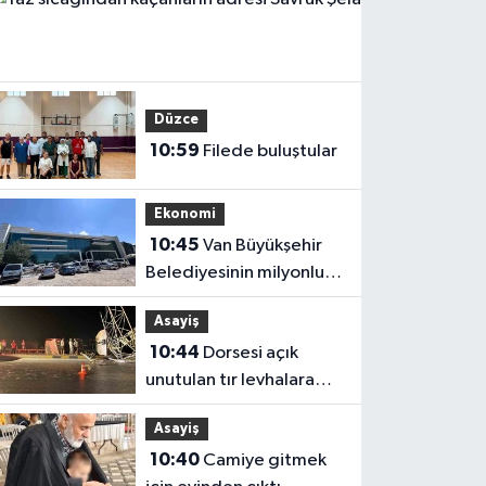
Çevr
11:0
sıcağ
kaçan
adres
Düzce
Savru
10:59
Filede buluştular
Şelale
oldu
Ekonomi
10:45
Van Büyükşehir
Belediyesinin milyonluk
yatırımı yılan hikayesine
Asayiş
döndü
10:44
Dorsesi açık
unutulan tır levhalara
çarparak devrildi
Asayiş
10:40
Camiye gitmek