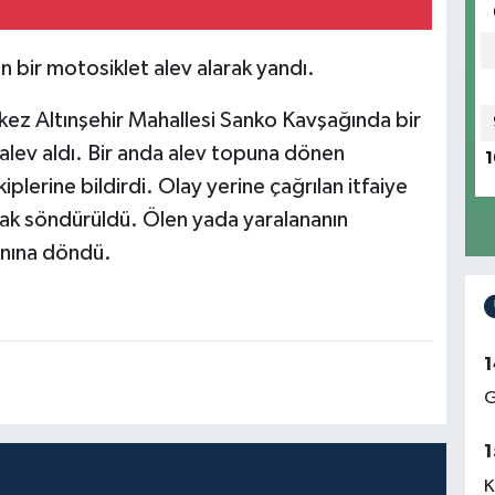
n bir motosiklet alev alarak yandı.
kez Altınşehir Mahallesi Sanko Kavşağında bir
alev aldı. Bir anda alev topuna dönen
1
plerine bildirdi. Olay yerine çağrılan itfaiye
narak söndürüldü. Ölen yada yaralananın
ınına döndü.
1
G
1
K