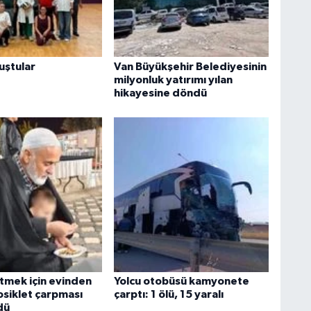
uştular
Van Büyükşehir Belediyesinin
milyonluk yatırımı yılan
hikayesine döndü
tmek için evinden
Yolcu otobüsü kamyonete
osiklet çarpması
çarptı: 1 ölü, 15 yaralı
dü