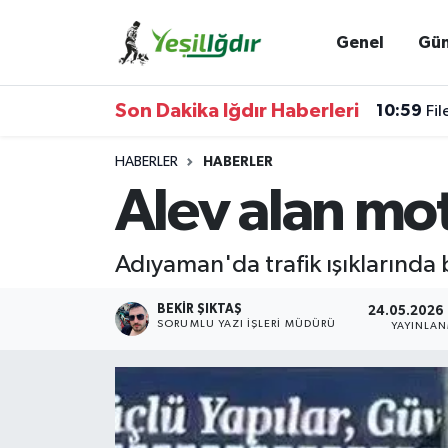
Genel
Gü
Iğdır Nöbetçi Eczaneler
Son Dakika Iğdır Haberleri
10:59
Fil
Iğdır Hava Durumu
HABERLER
HABERLER
İğdir Namaz Vakitleri
Alev alan mo
Iğdır Trafik Yoğunluk Haritası
Adıyaman'da trafik ışıklarında 
Süper Lig Puan Durumu ve Fikstür
BEKIR ŞIKTAŞ
24.05.2026 -
SORUMLU YAZI İŞLERI MÜDÜRÜ
YAYINLA
Tüm Manşetler
Son Dakika Haberleri
Haber Arşivi