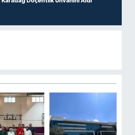
t Karadağ Doçentlik Unvanını Aldı