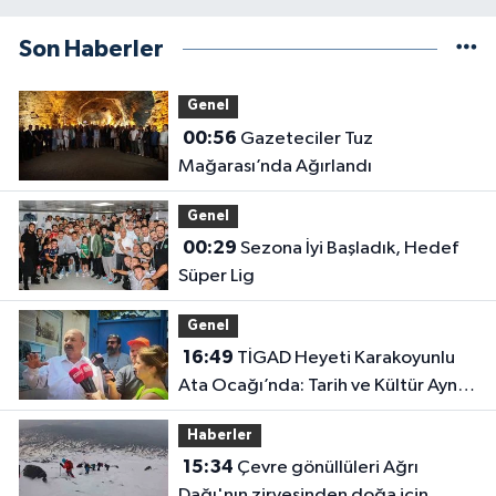
Son Haberler
Genel
00:56
Gazeteciler Tuz
Mağarası’nda Ağırlandı
Genel
00:29
Sezona İyi Başladık, Hedef
Süper Lig
Genel
16:49
TİGAD Heyeti Karakoyunlu
Ata Ocağı’nda: Tarih ve Kültür Aynı
Çatı Altında Buluştu
Haberler
15:34
Çevre gönüllüleri Ağrı
Dağı'nın zirvesinden doğa için