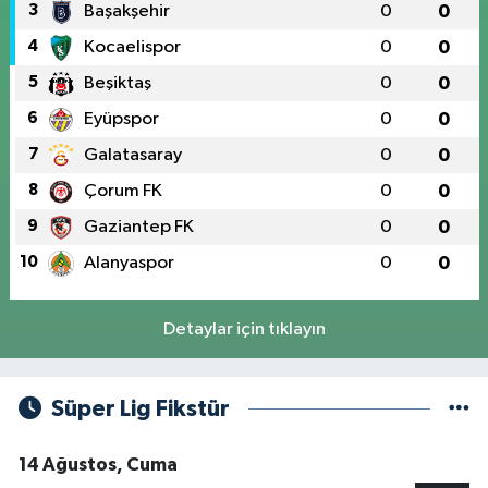
3
Başakşehir
0
0
4
Kocaelispor
0
0
5
Beşiktaş
0
0
6
Eyüpspor
0
0
7
Galatasaray
0
0
8
Çorum FK
0
0
9
Gaziantep FK
0
0
10
Alanyaspor
0
0
Detaylar için tıklayın
Süper Lig Fikstür
14 Ağustos, Cuma