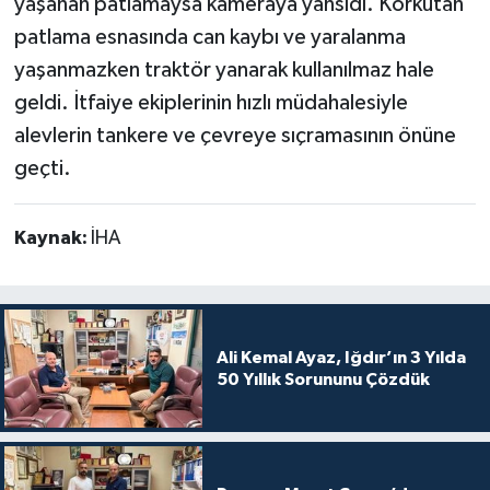
yaşanan patlamaysa kameraya yansıdı. Korkutan
patlama esnasında can kaybı ve yaralanma
yaşanmazken traktör yanarak kullanılmaz hale
geldi. İtfaiye ekiplerinin hızlı müdahalesiyle
alevlerin tankere ve çevreye sıçramasının önüne
geçti.
Kaynak:
İHA
Ali Kemal Ayaz, Iğdır’ın 3 Yılda
50 Yıllık Sorununu Çözdük