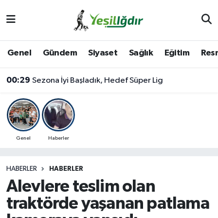
Iğdır Nöbetçi Eczaneler
Genel
Gündem
Siyaset
Sağlık
Eğitim
Resm
Iğdır Hava Durumu
00:29
Sezona İyi Başladık, Hedef Süper Lig
İğdir Namaz Vakitleri
Iğdır Trafik Yoğunluk Haritası
Süper Lig Puan Durumu ve Fikstür
Genel
Haberler
Tüm Manşetler
HABERLER
HABERLER
Alevlere teslim olan
Son Dakika Haberleri
traktörde yaşanan patlama
Haber Arşivi