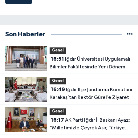
Son Haberler
Genel
16:51
Iğdır Üniversitesi Uygulamalı
Bilimler Fakültesinde Yeni Dönem
Genel
16:49
Iğdır İlçe Jandarma Komutanı
Karakaş’tan Rektör Gürel’e Ziyaret
Genel
16:17
AK Parti Iğdır İl Başkanı Ayaz:
“Milletimizle Çeyrek Asır, Türkiye
Geleceğe Hazır”