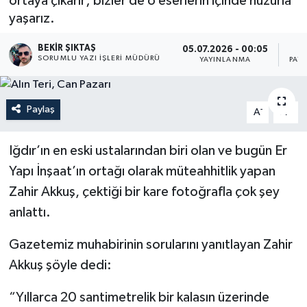
ortaya çıkarır; bizler de o eserlerin içinde huzurla
yaşarız.
BEKIR ŞIKTAŞ
05.07.2026 - 00:05
SORUMLU YAZI İŞLERI MÜDÜRÜ
YAYINLANMA
PAY
Paylaş
-
+
A
A
Iğdır’ın en eski ustalarından biri olan ve bugün Er
Yapı İnşaat’ın ortağı olarak müteahhitlik yapan
Zahir Akkuş, çektiği bir kare fotoğrafla çok şey
anlattı.
Gazetemiz muhabirinin sorularını yanıtlayan Zahir
Akkuş şöyle dedi:
“Yıllarca 20 santimetrelik bir kalasın üzerinde