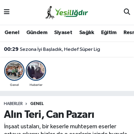
Iğdır Nöbetçi Eczaneler
Genel
Gündem
Siyaset
Sağlık
Eğitim
Resm
Iğdır Hava Durumu
00:29
Sezona İyi Başladık, Hedef Süper Lig
İğdir Namaz Vakitleri
Iğdır Trafik Yoğunluk Haritası
Süper Lig Puan Durumu ve Fikstür
Genel
Haberler
Tüm Manşetler
HABERLER
GENEL
Alın Teri, Can Pazarı
Son Dakika Haberleri
İnşaat ustaları, bir keserle muhteşem eserler
Haber Arşivi