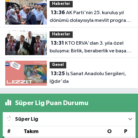
Haberler
13:36
AK Parti'nin 25. kuruluş yıl
dönümü dolayısıyla mevlit programı
düzenlendi
Haberler
13:31
KTO ERVA'dan 3. yıla özel
buluşma: Birlik, beraberlik ve başarı
bir arada
Genel
13:25
İş Sanat Anadolu Sergileri,
Iğdır'da
Süper Lig Puan Durumu
Süper Lig
#
Takım
O
P