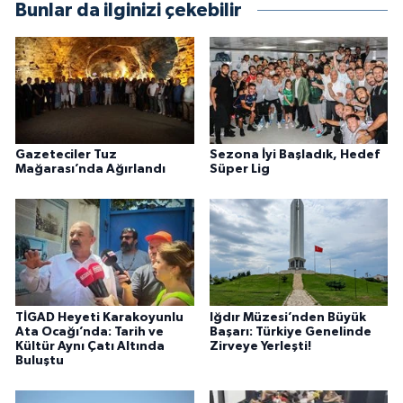
Bunlar da ilginizi çekebilir
Gazeteciler Tuz
Sezona İyi Başladık, Hedef
Mağarası’nda Ağırlandı
Süper Lig
TİGAD Heyeti Karakoyunlu
Iğdır Müzesi’nden Büyük
Ata Ocağı’nda: Tarih ve
Başarı: Türkiye Genelinde
Kültür Aynı Çatı Altında
Zirveye Yerleşti!
Buluştu