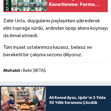
Kenetlenme: Forma
Numaraları Belli Oldu
Zahir Usta, duygularını paylaşırken şükrederek
elini toprağa sürdü, ardından öpüp alnına koymayı
da ihmal etmedi.
Tüm inşaat ustalarımıza kazasız, belasız ve
bereketli bir çalışma sezonu diliyoruz.
Muhabir:
Bekir ŞIKTAŞ
Ali Kemal Ayaz, Iğdır’ın 3 Yılda
50 Yıllık Sorununu Çözdük