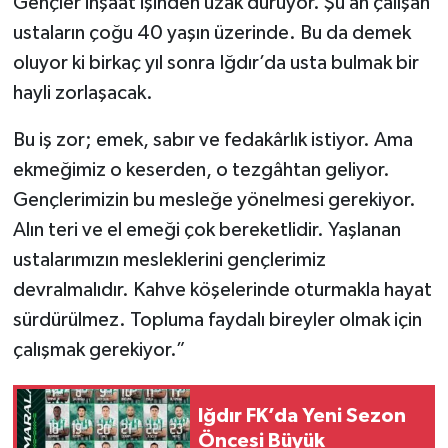
Gençler inşaat işinden uzak duruyor. Şu an çalışan
ustaların çoğu 40 yaşın üzerinde. Bu da demek
oluyor ki birkaç yıl sonra Iğdır’da usta bulmak bir
hayli zorlaşacak.
Bu iş zor; emek, sabır ve fedakârlık istiyor. Ama
ekmeğimiz o keserden, o tezgâhtan geliyor.
Gençlerimizin bu mesleğe yönelmesi gerekiyor.
Alın teri ve el emeği çok bereketlidir. Yaşlanan
ustalarımızın mesleklerini gençlerimiz
devralmalıdır. Kahve köşelerinde oturmakla hayat
sürdürülmez. Topluma faydalı bireyler olmak için
çalışmak gerekiyor.”
Iğdır FK’da Yeni Sezon
Öncesi Büyük