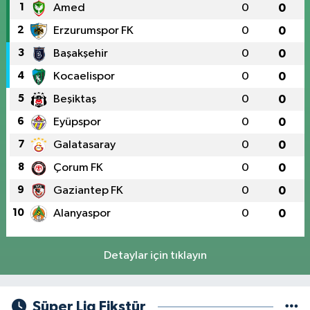
1
Amed
0
0
2
Erzurumspor FK
0
0
3
Başakşehir
0
0
4
Kocaelispor
0
0
5
Beşiktaş
0
0
6
Eyüpspor
0
0
7
Galatasaray
0
0
8
Çorum FK
0
0
9
Gaziantep FK
0
0
10
Alanyaspor
0
0
Detaylar için tıklayın
Süper Lig Fikstür