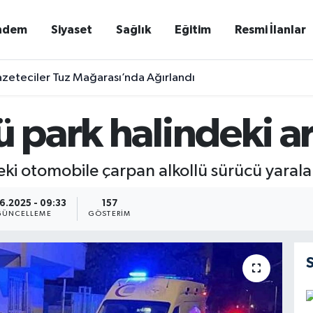
ndem
Siyaset
Sağlık
Eğitim
Resmi İlanlar
zeteciler Tuz Mağarası’nda Ağırlandı
ü park halindeki ar
eki otomobile çarpan alkollü sürücü yarala
6.2025 - 09:33
157
GÜNCELLEME
GÖSTERIM