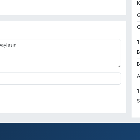
K
G
G
1
B
B
A
1
S