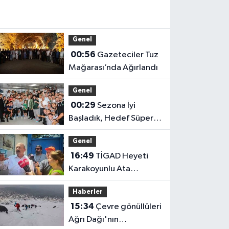
07:15
Soğan
yüklü
Genel
tırdan 15
00:56
Gazeteciler Tuz
kilogram
Mağarası’nda Ağırlandı
uyuşturuc
çıktı
Genel
00:29
Sezona İyi
Başladık, Hedef Süper
Lig
Genel
16:49
TİGAD Heyeti
Karakoyunlu Ata
Ocağı’nda: Tarih ve
Haberler
Kültür Aynı Çatı Altında
15:34
Çevre gönüllüleri
Buluştu
Ağrı Dağı'nın