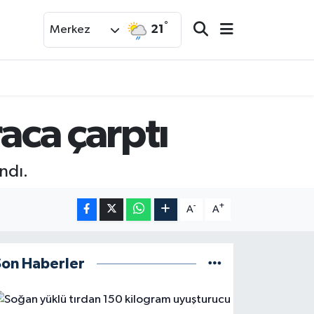
°
21
Merkez
aca çarptı
ndı.
-
+
A
A
Son Haberler
Haberler