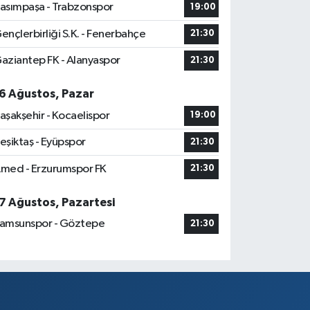
asımpaşa - Trabzonspor
19:00
ençlerbirliği S.K. - Fenerbahçe
21:30
aziantep FK - Alanyaspor
21:30
6 Ağustos, Pazar
aşakşehir - Kocaelispor
19:00
eşiktaş - Eyüpspor
21:30
med - Erzurumspor FK
21:30
7 Ağustos, Pazartesi
amsunspor - Göztepe
21:30