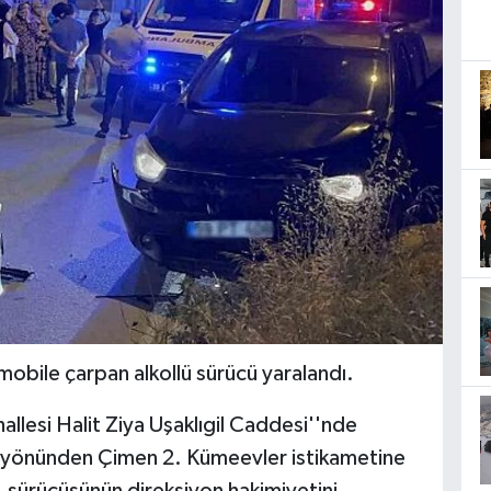
mobile çarpan alkollü sürücü yaralandı.
llesi Halit Ziya Uşaklıgil Caddesi''nde
i yönünden Çimen 2. Kümeevler istikametine