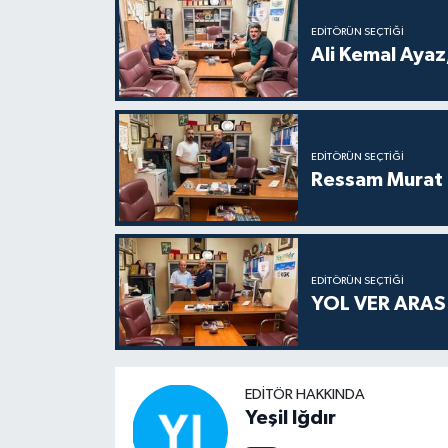
EDITÖRÜN SEÇTIĞI
Ali Kemal Ayaz,
EDITÖRÜN SEÇTIĞI
Ressam Murat 
EDITÖRÜN SEÇTIĞI
YOL VER ARA
EDITÖR HAKKINDA
Yeşil Iğdır