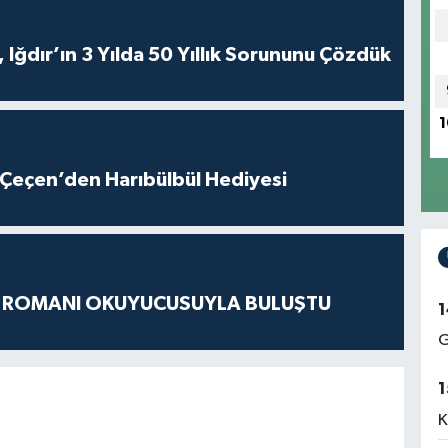
 Iğdır’ın 3 Yılda 50 Yıllık Sorununu Çözdük
1
Çeçen’den Harıbülbül Hediyesi
S ROMANI OKUYUCUSUYLA BULUŞTU
1
G
1
K