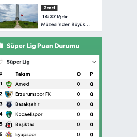
zirvesinden doğa için
Genel
seslendi
14:37
Iğdır
Müzesi’nden Büyük
Başarı: Türkiye
Genelinde Zirveye
Süper Lig Puan Durumu
Yerleşti!
Süper Lig
#
Takım
O
P
1
Amed
0
0
2
Erzurumspor FK
0
0
3
Başakşehir
0
0
4
Kocaelispor
0
0
5
Beşiktaş
0
0
6
Eyüpspor
0
0