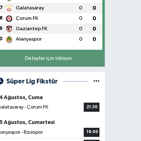
7
Galatasaray
0
0
8
Çorum FK
0
0
9
Gaziantep FK
0
0
0
Alanyaspor
0
0
Detaylar için tıklayın
Süper Lig Fikstür
4 Ağustos, Cuma
alatasaray - Çorum FK
21:30
5 Ağustos, Cumartesi
onyaspor - Rizespor
19:00