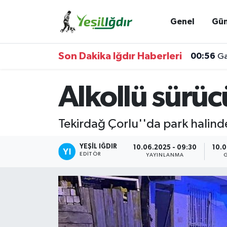
Genel
Gü
Iğdır Nöbetçi Eczaneler
Son Dakika Iğdır Haberleri
00:56
Ga
Iğdır Hava Durumu
Alkollü sürüc
İğdir Namaz Vakitleri
Iğdır Trafik Yoğunluk Haritası
Tekirdağ Çorlu''da park halind
Süper Lig Puan Durumu ve Fikstür
YEŞIL IĞDIR
10.06.2025 - 09:30
10.0
EDITÖR
YAYINLANMA
Tüm Manşetler
Son Dakika Haberleri
Haber Arşivi