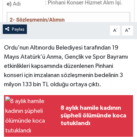
Paylaş
-
+
A
A
Ordu'nun Altınordu Belediyesi tarafından 19
Mayıs Atatürk'ü Anma, Gençlik ve Spor Bayramı
etkinlikleri kapsamında düzenlenen Pinhani
konseri için imzalanan sözleşmenin bedelinin 3
milyon 133 bin TL olduğu ortaya çıktı.
8 aylık hamile kadının
şüpheli ölümünde koca
tutuklandı