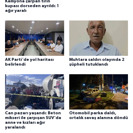
Kamyona çarpan tırın
kupası dorseden ayrıldı: 1
ağır yaralı
AK Parti'de yol haritası
Muhtara saldırı olayında 2
belirlendi
şüpheli tutuklandı
Can pazarı yaşandı: Beton
Otomobil parka daldı,
mikseri ile çarpışan SUV'da
ortalık savaş alanına döndü
anne ve kızları ağır
yaralandı