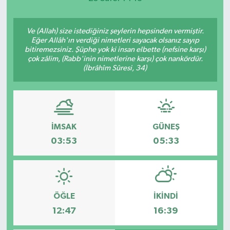
Ve (Allah) size istediğiniz şeylerin hepsinden vermiştir.
Eğer Allâh'ın verdiği nimetleri sayacak olsanız sayıp
bitiremezsiniz. Şüphe yok ki insan elbette (nefsine karşı)
çok zâlim, (Rabb'inin nimetlerine karşı) çok nankördür.
(İbrâhîm Sûresi, 34)
İMSAK
GÜNEŞ
03:53
05:33
ÖĞLE
İKINDI
12:47
16:39