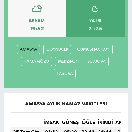
AKŞAM
YATSI
19:52
21:25
AMASYA
GÖYNÜCEK
GÜMÜŞHACIKÖY
HAMAMÖZÜ
MERZİFON
SULUOVA
TAŞOVA
AMASYA AYLIK NAMAZ VAKITLERI
İMSAK
GÜNEŞ
ÖĞLE
İKINDI
AKŞA