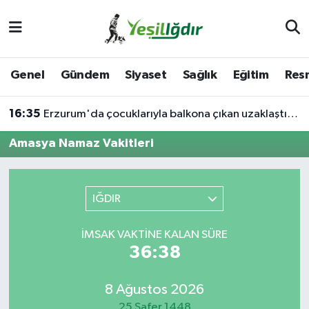
Iğdır Nöbetçi Eczaneler
Genel
Gündem
Siyaset
Sağlık
Eğitim
Resm
Iğdır Hava Durumu
16:35
Erzurum'da çocuklarıyla balkona çıkan uzaklaştırma kararlı koca ikna edildi
İğdir Namaz Vakitleri
Amasya Namaz Vakitleri
Iğdır Trafik Yoğunluk Haritası
Süper Lig Puan Durumu ve Fikstür
IĞDIR
Tüm Manşetler
İMSAK VAKTINE KALAN SÜRE
36:38
Son Dakika Haberleri
8 Ağustos 2026
Haber Arşivi
25 Safer 1448