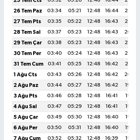
25 Tem Cts
03:32
05:20
12:48
16:44
20:07
26 Tem Paz
03:34
05:21
12:48
16:44
20:06
27 Tem Pts
03:35
05:22
12:48
16:43
20:05
28 Tem Sal
03:37
05:23
12:48
16:43
20:04
29 Tem Çar
03:38
05:23
12:48
16:43
20:03
30 Tem Per
03:40
05:24
12:48
16:43
20:02
31 Tem Cum
03:41
05:25
12:48
16:42
20:01
1 Ağu Cts
03:43
05:26
12:48
16:42
20:00
2 Ağu Paz
03:44
05:27
12:48
16:42
19:59
3 Ağu Pts
03:46
05:28
12:48
16:41
19:58
4 Ağu Sal
03:47
05:29
12:48
16:41
19:57
5 Ağu Çar
03:49
05:30
12:48
16:40
19:56
6 Ağu Per
03:50
05:31
12:48
16:40
19:54
7 Ağu Cum
03:52
05:32
12:48
16:39
19:53