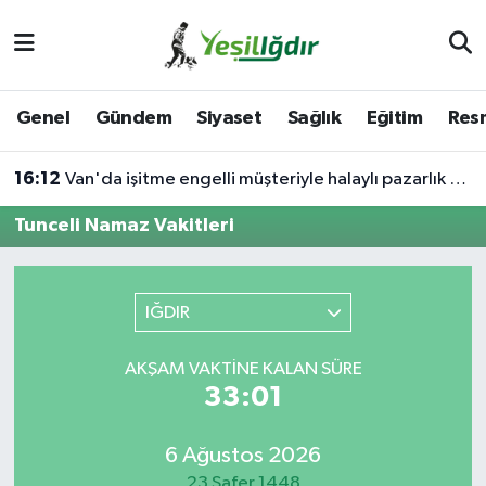
Iğdır Nöbetçi Eczaneler
Genel
Gündem
Siyaset
Sağlık
Eğitim
Resm
Iğdır Hava Durumu
16:12
Van'da işitme engelli müşteriyle halaylı pazarlık gülümsetti
İğdir Namaz Vakitleri
Tunceli Namaz Vakitleri
Iğdır Trafik Yoğunluk Haritası
Süper Lig Puan Durumu ve Fikstür
IĞDIR
Tüm Manşetler
AKŞAM VAKTINE KALAN SÜRE
33:01
Son Dakika Haberleri
6 Ağustos 2026
Haber Arşivi
23 Safer 1448