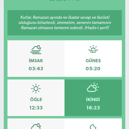
Kullar, Ramazan ayında ne (kadar sevap ve fazilet)
olduğunu bilselerdi, ümmetim, senenin tamamının
Ramazan olmasını temenni ederdi. (Hadis-i şerif)
İMSAK
GÜNEŞ
03:43
05:20
ÖĞLE
İKINDI
12:33
16:23