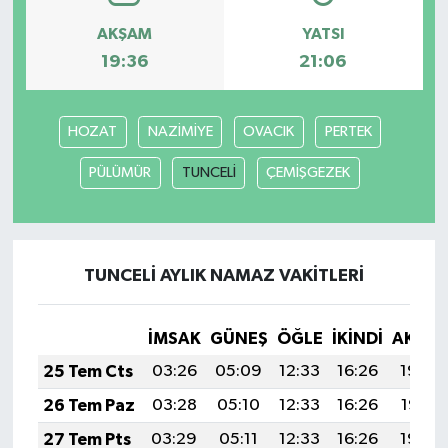
AKŞAM
YATSI
19:36
21:06
HOZAT
NAZİMİYE
OVACIK
PERTEK
PÜLÜMÜR
TUNCELİ
ÇEMİŞGEZEK
TUNCELİ AYLIK NAMAZ VAKITLERI
İMSAK
GÜNEŞ
ÖĞLE
İKINDI
AKŞA
25 Tem Cts
03:26
05:09
12:33
16:26
19:48
26 Tem Paz
03:28
05:10
12:33
16:26
19:47
27 Tem Pts
03:29
05:11
12:33
16:26
19:46