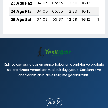
23 Ağu Paz
04:05
05:35
12:30
16:13
19:14
24 Ağu Pts
04:06
05:36
12:29
16:13
19:13
25 Ağu Sal
04:08
05:37
12:29
16:12
19:11
Iğdır ve çevresine dair en güncel haberler, etkinlikler ve bilgilerle
sizlere hizmet vermekten mutluluk duyuyoruz. Sorularınız ve
önerileriniz için bizimle iletişime geçebilirsiniz.